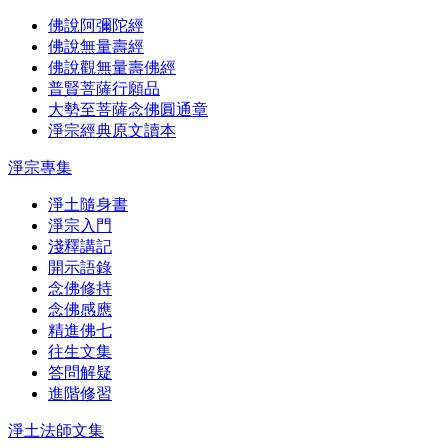
佛說阿彌陀經
佛說無量壽經
佛說觀無量壽佛經
普賢菩薩行願品
大勢至菩薩念佛圓通章
淨宗經典原文讀本
淨宗專集
淨土隨身書
淨宗入門
淺釋講記
開示語錄
念佛修持
念佛感應
精進佛七
往生文集
答問解疑
進階修習
淨土法師文集