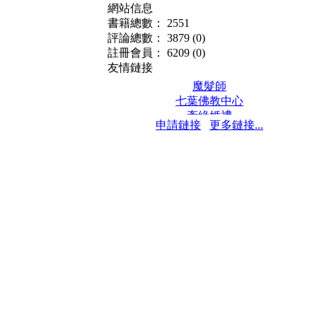
網站信息
書籍總數： 2551
評論總數： 3879
(0)
註冊會員： 6209
(0)
友情鏈接
魔髮師
七葉佛教中心
牽緣婚禮
申請鏈接
更多鏈接...
保髮堂