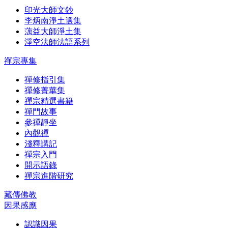
印光大師文鈔
李炳南淨土選集
蕅益大師淨土集
淨空法師法語系列
禪宗專集
禪修指引集
禪修菁華集
禪宗精選書籍
禪門故事
參禪靜坐
內觀禪
淺釋講記
禪宗入門
開示語錄
禪宗進階研究
藏傳佛教
因果感應
認識因果