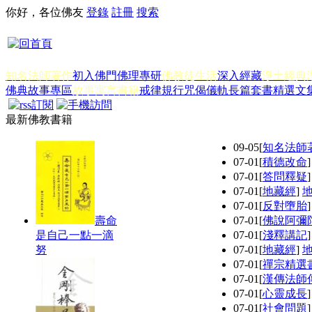
你好，各位佛友
登錄
註冊
搜索
知名法師著作
初入佛門
佛理專研
佛教徒生活
深入經藏
淨土經典
佛典故事專區
故事寓言書籍
戒律規行
咒偈儀軌
長篇套書
精選文
最新佛教書籍
09-05
[
知名法師
07-01
[
積德改命
07-01
[
答問釋疑
07-01
[
地藏經
]
07-01
[
反對墮胎
壽命
07-01
[
佛說阿彌
是自己一點一滴
07-01
[
淺釋講記
努
07-01
[
地藏經
]
07-01
[
禪宗精選
07-01
[
漢傳法師
07-01
[
心靈成長
07-01
[
社會問題