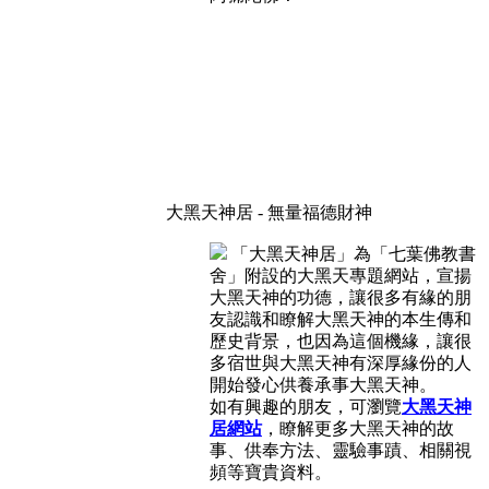
大黑天神居 - 無量福德財神
「大黑天神居」為「七葉佛教書
舍」附設的大黑天專題網站，宣揚
大黑天神的功德，讓很多有緣的朋
友認識和瞭解大黑天神的本生傳和
歷史背景，也因為這個機緣，讓很
多宿世與大黑天神有深厚緣份的人
開始發心供養承事大黑天神。
如有興趣的朋友，可瀏覽
大黑天神
居網站
，瞭解更多大黑天神的故
事、供奉方法、靈驗事蹟、相關視
頻等寶貴資料。