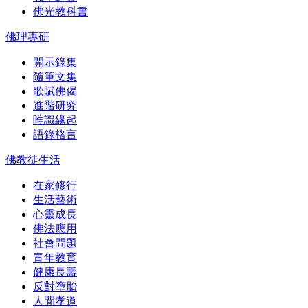
佛光教科書
佛理專研
開示錄集
隨筆文集
歌賦佛偈
進階研究
唯識緣起
語錄格言
佛教徒生活
在家修行
生活藝術
心靈成長
佛法應用
社會問題
青年教育
健康長壽
反對墮胎
人間孝道