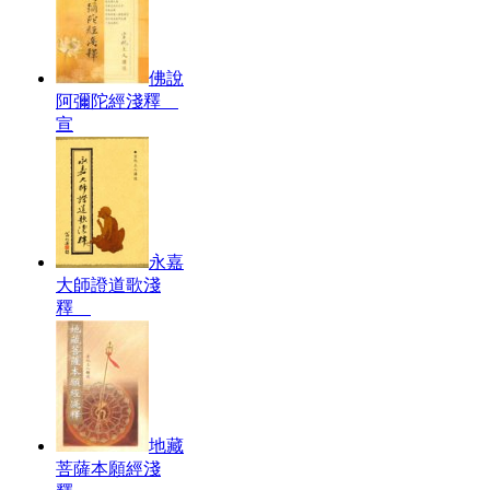
佛說
阿彌陀經淺釋
宣
永嘉
大師證道歌淺
釋
地藏
菩薩本願經淺