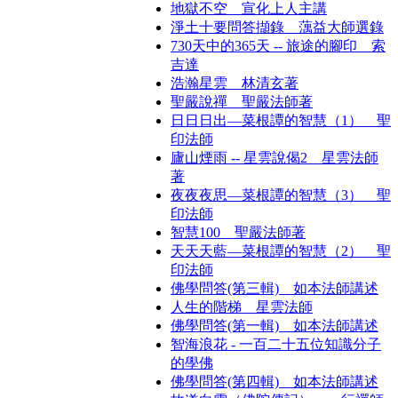
地獄不空 宣化上人主講
淨土十要問答擷錄 蕅益大師選錄
730天中的365天 -- 旅途的腳印 索
吉達
浩瀚星雲 林清玄著
聖嚴說禪 聖嚴法師著
日日日出—菜根譚的智慧（1） 聖
印法師
廬山煙雨 -- 星雲說偈2 星雲法師
著
夜夜夜思—菜根譚的智慧（3） 聖
印法師
智慧100 聖嚴法師著
天天天藍—菜根譚的智慧（2） 聖
印法師
佛學問答(第三輯) 如本法師講述
人生的階梯 星雲法師
佛學問答(第一輯) 如本法師講述
智海浪花 - 一百二十五位知識分子
的學佛
佛學問答(第四輯) 如本法師講述