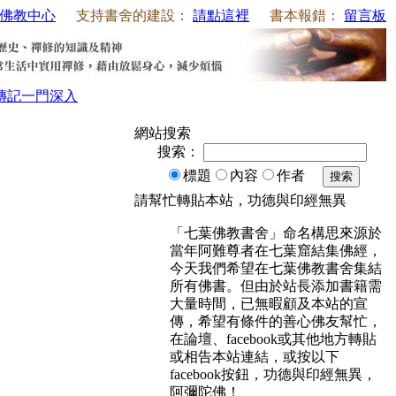
佛教中心
支持書舍的建設：
請點這裡
書本報錯：
留言板
傳記
一門深入
網站搜索
搜索：
標題
內容
作者
搜索
請幫忙轉貼本站，功德與印經無異
「七葉佛教書舍」命名構思來源於
當年阿難尊者在七葉窟結集佛經，
今天我們希望在七葉佛教書舍集結
所有佛書。但由於站長添加書籍需
大量時間，已無暇顧及本站的宣
傳，希望有條件的善心佛友幫忙，
在論壇、facebook或其他地方轉貼
或相告本站連結，或按以下
facebook按鈕，功德與印經無異，
阿彌陀佛！