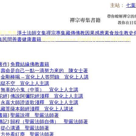
主站：
七葉
淨宗專集
淨土法師文集
禪宗專集
藏傳佛教
因果感應
素食放生
教史
集
民間善書
健康書籍
我們的 Facebook 粉絲群
贊助方式
戒邪淫網
著作
]
免費結緣佛教書籍
]
壽命是自己一點一滴努力來的 陳女士著
]
金剛棒喝 -- 宣化上人答問錄 宣化上人講
地獄不空 宣化上人主講
]
無辜的小鬼（中英） 宣化上人主講
陀經
]
佛說阿彌陀經淺釋 宣化上人主講
]
永嘉大師證道歌淺釋 宣化上人主講
地藏菩薩本願經淺釋 宣化上人講述
書籍
]
聖嚴說禪 聖嚴法師著
傳記
]
歸程（聖嚴法師自傳） 聖嚴法師著
]
從心溝通 聖嚴法師著
]
方外看紅塵 聖嚴法師著