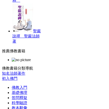
釋
聖嚴
說禪 聖嚴法師
著
推薦佛教書籍
佛教書籍分類導航
知名法師著作
初入佛門
佛教入門
基礎佛理
答問釋疑
科學驗證
教本辭彙