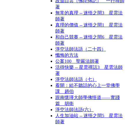
故道白雲（佛陀傳記） 一行禪師
著
無常的真理 -- 迷悟之間3 星雲法
師著
真理的價值 -- 迷悟之間1 星雲法
師著
和自己競賽 -- 迷悟之間6 星雲法
師著
淨空法師法語（二十四）
懺悔的方法
公案100 聖嚴法師著
活得快樂 -- 星雲禪話3 星雲法師
著
淨空法師法語（七）
看開：給不聽話的心上一堂佛學
課 趙伯
跟南懷瑾大師學佛悟道——實踐
篇 胡衛
淨空法師法語(六）
人生加油站 -- 迷悟之間5 星雲法
師著