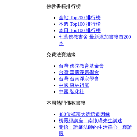
佛教書籍排行榜
全站 Top200 排行榜
本週 Top100 排行榜
本日 Top100 排行榜
七葉佛教書舍 最新添加書籍首200
本
免費法寶結緣
台灣 佛陀教育基金會
台灣 華藏淨宗學會
台灣 台南淨宗學會
中國 東林祖庭
中國 弘化社
本周熱門佛教書籍
480位禪宗大德悟道因緣
楞嚴經講座 南懷瑾先生講述
開悟：證嚴法師的生活禪心 釋證
嚴