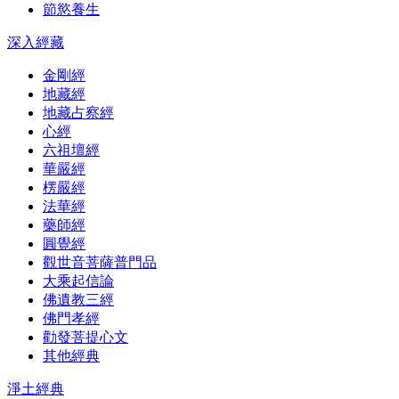
節慾養生
深入經藏
金剛經
地藏經
地藏占察經
心經
六祖壇經
華嚴經
楞嚴經
法華經
藥師經
圓覺經
觀世音菩薩普門品
大乘起信論
佛遺教三經
佛門孝經
勸發菩提心文
其他經典
淨土經典