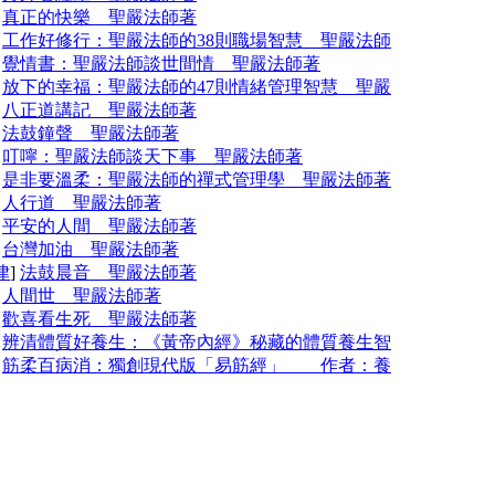
]
真正的快樂 聖嚴法師著
]
工作好修行：聖嚴法師的38則職場智慧 聖嚴法師
]
覺情書：聖嚴法師談世間情 聖嚴法師著
]
放下的幸福：聖嚴法師的47則情緒管理智慧 聖嚴
]
八正道講記 聖嚴法師著
]
法鼓鐘聲 聖嚴法師著
]
叮嚀：聖嚴法師談天下事 聖嚴法師著
]
是非要溫柔：聖嚴法師的禪式管理學 聖嚴法師著
]
人行道 聖嚴法師著
]
平安的人間 聖嚴法師著
]
台灣加油 聖嚴法師著
律
]
法鼓晨音 聖嚴法師著
]
人間世 聖嚴法師著
]
歡喜看生死 聖嚴法師著
]
辨清體質好養生：《黃帝內經》秘藏的體質養生智
]
筋柔百病消：獨創現代版「易筋經」 作者：養