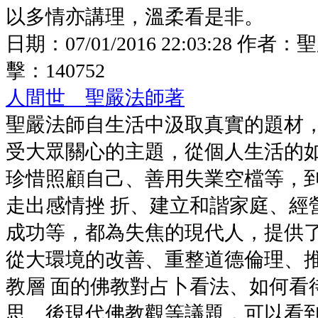
以多情亦講理，溫柔看是非。
日期：
07/01/2016 22:03:28
作者：
聖
擊：
140752
人間世 聖嚴法師著
聖嚴法師自生活中汲取真實的題材
受大眾關心的主題，從個人生活的
珍惜照顧自己、善用失業空檔等，
走出感情挫 折、建立和諧家庭、經
成功等，都為失焦的現代人，提供
從大環境的改善、重整道德倫理、
教層 面的佛教對占卜看法、如何看
思、後現代佛教觀等議題，可以看