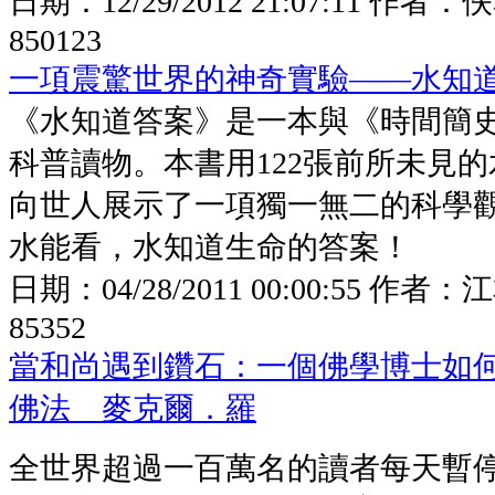
日期：
12/29/2012 21:07:11
作者：
佚
850123
一項震驚世界的神奇實驗——水知
《水知道答案》是一本與《時間簡
科普讀物。本書用122張前所未見
向世人展示了一項獨一無二的科學
水能看，水知道生命的答案！
日期：
04/28/2011 00:00:55
作者：
江
85352
當和尚遇到鑽石：一個佛學博士如
佛法 麥克爾．羅
全世界超過一百萬名的讀者每天暫