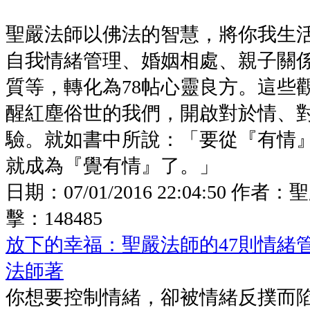
聖嚴法師以佛法的智慧，將你我生
自我情緒管理、婚姻相處、親子關
質等，轉化為78帖心靈良方。這些
醒紅塵俗世的我們，開啟對於情、
驗。就如書中所說：「要從『有情
就成為『覺有情』了。」
日期：
07/01/2016 22:04:50
作者：
聖
擊：
148485
放下的幸福：聖嚴法師的47則情緒
法師著
你想要控制情緒，卻被情緒反撲而