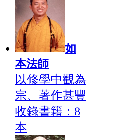
如
本法師
以修學中觀為
宗、著作甚豐
收錄書籍：8
本