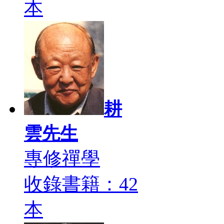
本
耕
雲先生
專修禪學
收錄書籍：42
本