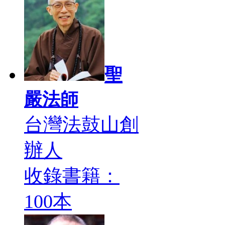
聖
嚴法師
台灣法鼓山創
辦人
收錄書籍：
100本