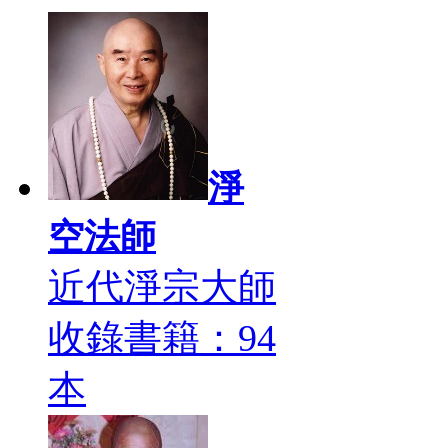
淨
空法師
近代淨宗大師
收錄書籍：94
本