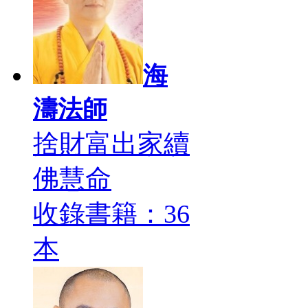
海
濤法師
捨財富出家續
佛慧命
收錄書籍：36
本