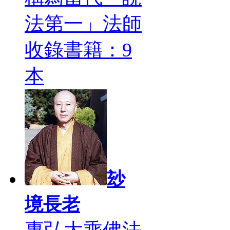
法第一」法師
收錄書籍：9
本
玅
境長老