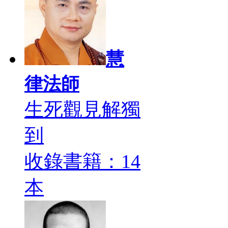
慧
律法師
生死觀見解獨
到
收錄書籍：14
本