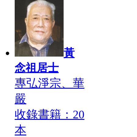
黃
念祖居士
專弘淨宗、華
嚴
收錄書籍：20
本