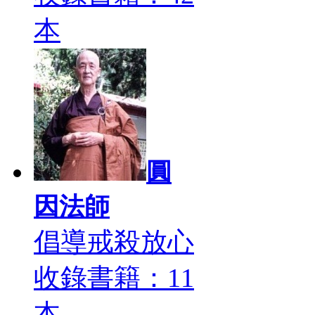
本
圓
因法師
倡導戒殺放心
收錄書籍：11
本