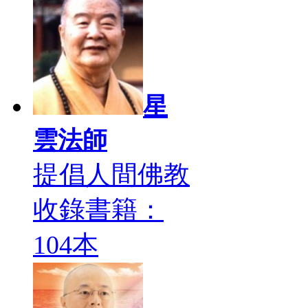
星
雲法師
提倡人間佛教
收錄書籍：
104本