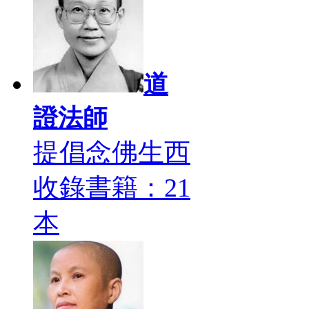
道
證法師
提倡念佛生西
收錄書籍：21
本