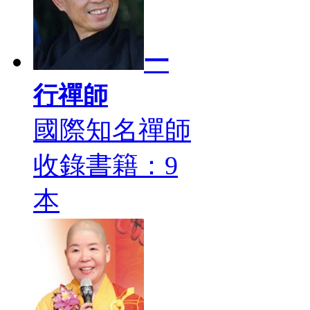
一
行禪師
國際知名禪師
收錄書籍：9
本