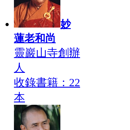
妙
蓮老和尚
靈巖山寺創辦
人
收錄書籍：22
本