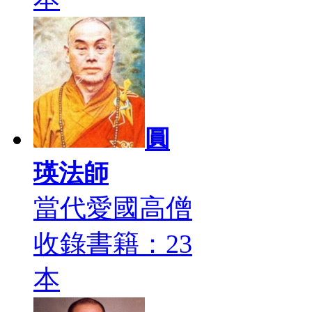
圓
瑛法師
當代愛國高僧
收錄書籍：23
本