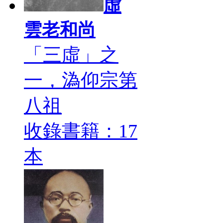
虛
雲老和尚
「三虛」之
一，溈仰宗第
八祖
收錄書籍：17
本