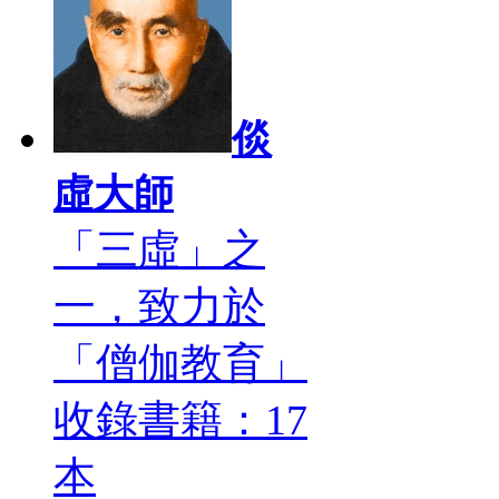
倓
虛大師
「三虛」之
一，致力於
「僧伽教育」
收錄書籍：17
本