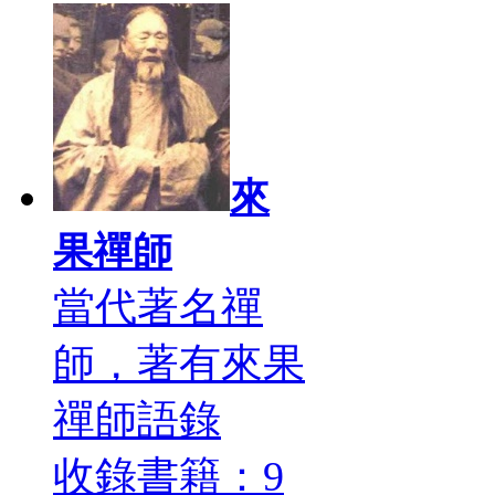
來
果禪師
當代著名禪
師，著有來果
禪師語錄
收錄書籍：9