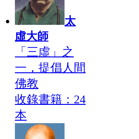
太
虛大師
「三虛」之
一，提倡人間
佛教
收錄書籍：24
本