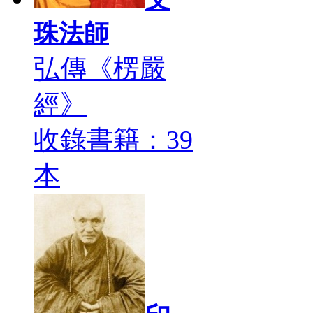
珠法師
弘傳《楞嚴
經》
收錄書籍：39
本