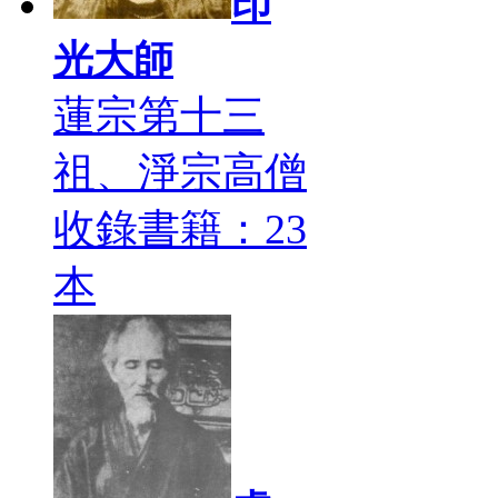
印
光大師
蓮宗第十三
祖、淨宗高僧
收錄書籍：23
本