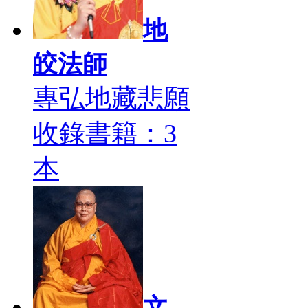
地
皎法師
專弘地藏悲願
收錄書籍：3
本
文