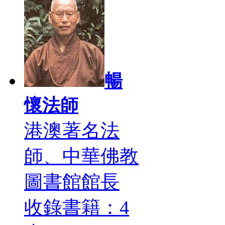
暢
懷法師
港澳著名法
師、中華佛教
圖書館館長
收錄書籍：4