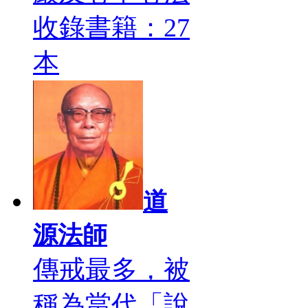
收錄書籍：27
本
道
源法師
傳戒最多，被
稱為當代「說