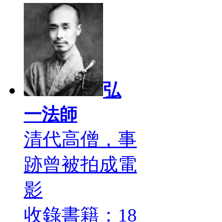
弘
一法師
清代高僧，事
跡曾被拍成電
影
收錄書籍：18