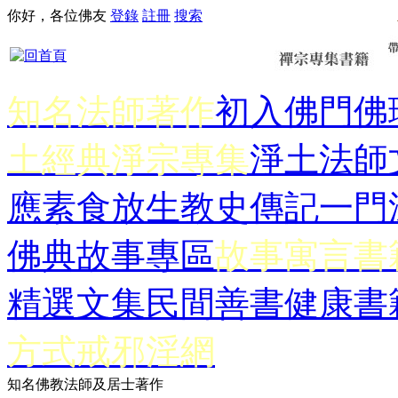
你好，各位佛友
登錄
註冊
搜索
知名法師著作
初入佛門
佛
土經典
淨宗專集
淨土法師
應
素食放生
教史傳記
一門
佛典故事專區
故事寓言書
精選文集
民間善書
健康書
方式
戒邪淫網
知名佛教法師及居士著作