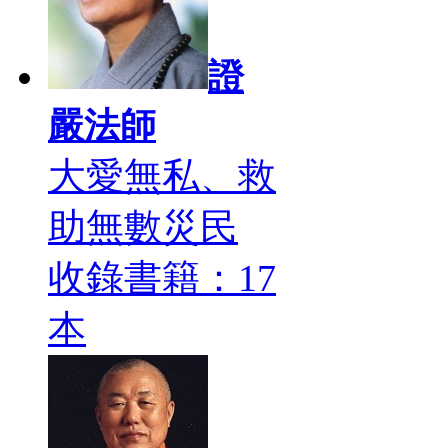
證
嚴法師
大愛無私、救
助無數災民
收錄書籍：17
本