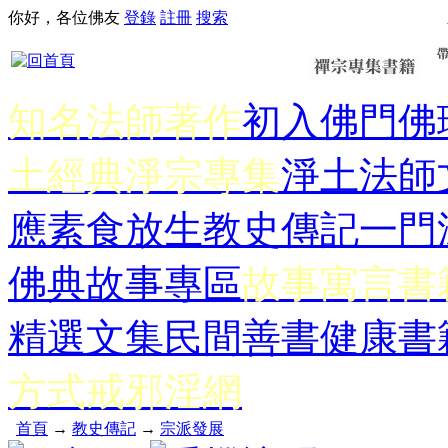
你好，各位佛友
登錄
註冊
搜索
知名法師著作
初入佛門
佛
土經典
淨宗專集
淨土法師
應
素食放生
教史傳記
一門
佛典故事專區
故事寓言書
精選文集
民間善書
健康書
方式
戒邪淫網
首頁
→
教史傳記
→
宗派發展