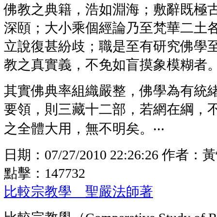
佛教之典籍，浩如淵海；敷辭既極
深頤；大小乘個經論乃至梵華二土
立說復甚紛歧；職是至有研究佛學
教之真實義，不免如盲摸象模糊者
其實佛典率組織嚴整，佛學為有統
要領，則三藏十二部，若網在綱，
之全體大用，無不明矣。‧‧‧
日期：
07/27/2010 22:26:26
作者：
黃
點擊：
147732
比較宗教學 聖嚴法師著