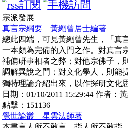
宗派發展
真言宗綱要 黃繩曾居士編著
總此四端，可見黃繩曾先生，「真
一本頗為完備的入門之作。對真言
補偏研事相者之弊；對他宗佛子，
調解異說之門；對文化學人，則能
獨特理論介紹出來，以作探研文化思想
日期：
01/10/2011 15:29:44
作者：
黃
點擊：
151136
覺世論叢 星雲法師著
本書言人所不敢言，指人所不敢指