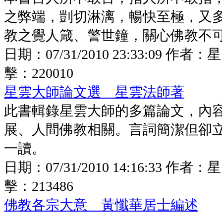
之弊端，剴切淋漓，暢快至極，又
教之覺人箴、警世鐘，關心佛教不
日期：
07/31/2010 23:33:09
作者：
星
擊：
220010
星雲大師論文選 星雲法師著
此書輯錄星雲大師的多篇論文，內
展、人間佛教相關。言詞簡潔但卻
一讀。
日期：
07/31/2010 14:16:33
作者：
星
擊：
213486
佛教各宗大意 黃懺華居士編述