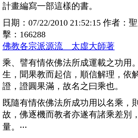
計畫編寫一部這樣的書。
日期：
07/22/2010 21:52:15
作者：
聖
擊：
166288
佛教各宗派源流 太虛大師著
乘、譬有情依佛法所成運載之功用
生，聞果教而起信，順信解理，依
證，證圓果滿，故名之曰乘也。
既隨有情依佛法所成功用以名乘，
故，佛逐機而教者亦遂有諸乘差別
量。‧‧‧