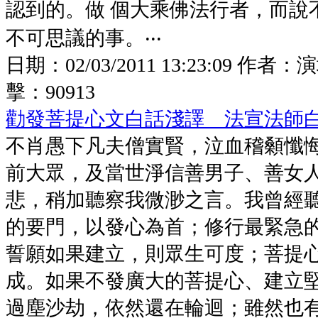
認到的。做 個大乘佛法行者，而說
不可思議的事。‧‧‧
日期：
02/03/2011 13:23:09
作者：
演
擊：
90913
勸發菩提心文白話淺譯 法宣法師
不肖愚下凡夫僧實賢，泣血稽顙懺
前大眾，及當世淨信善男子、善女
悲，稍加聽察我微渺之言。我曾經
的要門，以發心為首；修行最緊急
誓願如果建立，則眾生可度；菩提
成。如果不發廣大的菩提心、建立
過塵沙劫，依然還在輪迴；雖然也