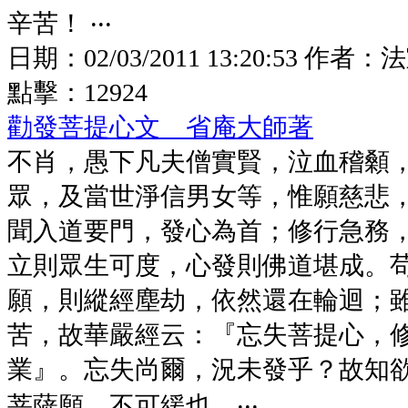
辛苦！ ‧‧‧
日期：
02/03/2011 13:20:53
作者：
法
點擊：
12924
勸發菩提心文 省庵大師著
不肖，愚下凡夫僧實賢，泣血稽顙
眾，及當世淨信男女等，惟願慈悲
聞入道要門，發心為首；修行急務
立則眾生可度，心發則佛道堪成。
願，則縱經塵劫，依然還在輪迴；
苦，故華嚴經云：『忘失菩提心，
業』。忘失尚爾，況未發乎？故知
菩薩願，不可緩也。‧‧‧