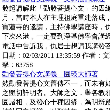
發起講解此「勸發菩提心文」的因
月，當時本人在主理祖庭重建落成
寶蓮寺的邀請，主持佛學講座時，
下次來港，一定要到淨基佛學會講
電話中告訴我，仇居士想請我講發菩提
日期：
02/03/2011 13:35:59
作者：
文
擊：
63758
勸發菩提心文講義 圓瑛大師著
然勸發菩提心文舊傳不一，而未有
之懇切詳明者。大師之文，舉各教
圓諸相，及發心十種因緣，為明辨