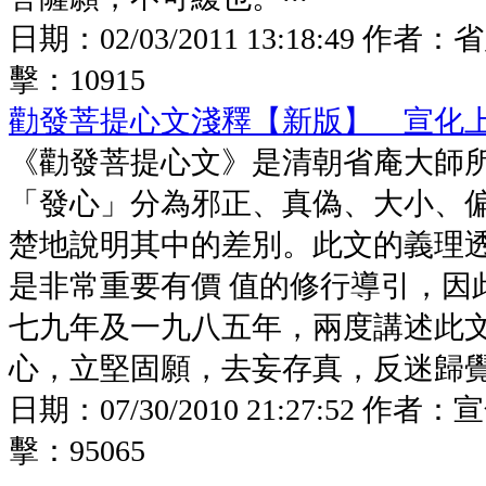
日期：
02/03/2011 13:18:49
作者：
省
擊：
10915
勸發菩提心文淺釋【新版】 宣化
《勸發菩提心文》是清朝省庵大師
「發心」分為邪正、真偽、大小、
楚地說明其中的差別。此文的義理
是非常重要有價 值的修行導引，因
七九年及一九八五年，兩度講述此
心，立堅固願，去妄存真，反迷歸
日期：
07/30/2010 21:27:52
作者：
宣
擊：
95065