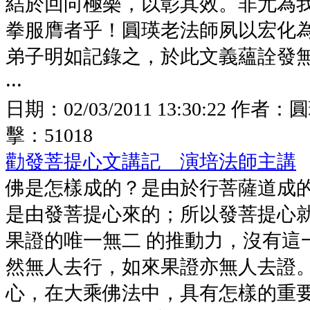
結於回向極樂，以彰其效。非尤為
拳服膺者乎！圓瑛老法師夙以宏化
弟子明如記錄之，於此文義蘊詮發
‧‧‧
日期：
02/03/2011 13:30:22
作者：
圓
擊：
51018
勸發菩提心文講記 演培法師主講
佛是怎樣成的？是由於行菩薩道成
是由發菩提心來的；所以發菩提心
果證的唯一無二 的推動力，沒有這
然無人去行，如來果證亦無人去證
心，在大乘佛法中，具有怎樣的重