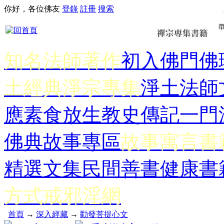
你好，各位佛友
登錄
註冊
搜索
知名法師著作
初入佛門
佛
土經典
淨宗專集
淨土法師
應
素食放生
教史傳記
一門
佛典故事專區
故事寓言書
精選文集
民間善書
健康書
方式
戒邪淫網
首頁
→
深入經藏
→
勸發菩提心文