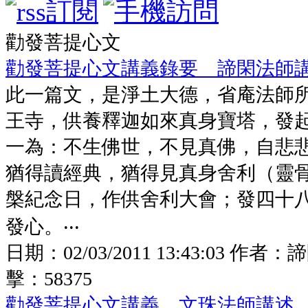
勸發菩提心文
勸發菩提心文講義錄要 諦閑法師
此一篇文，是淨土大德，省庵法師
王寺，供養釋迦如來真身寶塔，發
一為：不生佛世，不見真佛，自悲
猶得讀經典，猶得見真身舍利（靈
槃紀念日，作供舍利大會；發四十
發心。‧‧‧
日期：
02/03/2011 13:43:03
作者：
諦
擊：
58375
勸發菩提心文講義 文珠法師講述