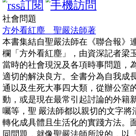
社會問題
方外看紅塵 聖嚴法師著
本書集結自聖嚴法師在《聯合報》
欄「方外看紅塵」，由資深記者梁
當時的社會現況及各項時事問題，
適切的解決良方。全書分為自我成
通以及生死大事四大類，從辦公室
動，或是現在最常引起討論的外籍
囑等，聖 嚴法師都以親切的文字將
轉化成具體且生活化的實踐方法。
同問題，就像聖嚴法師所說的，以