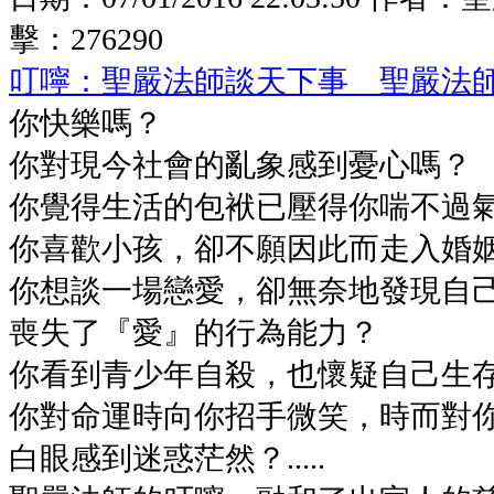
擊：
276290
叮嚀：聖嚴法師談天下事 聖嚴法
你快樂嗎？
你對現今社會的亂象感到憂心嗎？
你覺得生活的包袱已壓得你喘不過
你喜歡小孩，卻不願因此而走入婚
你想談一場戀愛，卻無奈地發現自
喪失了『愛』的行為能力？
你看到青少年自殺，也懷疑自己生
你對命運時向你招手微笑，時而對
白眼感到迷惑茫然？.....