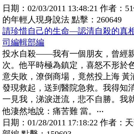
日期：
02/03/2011 13:48:21
作者：
5
的年輕人現身說法
點擊：
260649
請珍惜自己的生命—認清自殺的真
司編輯部編
投水自殺——我有一個朋友，曾經
次。他平時極為鎮定，喜怒不形於
意失敗，潦倒商場，竟然投上海 黃
發現救起，送到醫院急救。我得知
一見我，涕淚迸流，悲不自勝。我
他淒然地說：痛苦難 當。‧‧‧
日期：
01/28/2011 17:18:22
作者：
天
部編
點擊：
159603