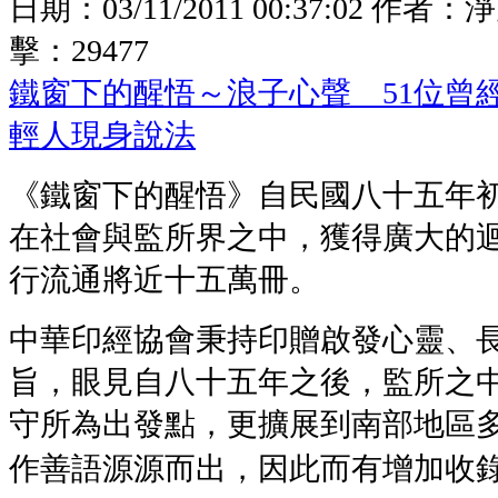
日期：
03/11/2011 00:37:02
作者：
淨
擊：
29477
鐵窗下的醒悟～浪子心聲 51位曾
輕人現身說法
《鐵窗下的醒悟》自民國八十五年
在社會與監所界之中，獲得廣大的
行流通將近十五萬冊。
中華印經協會秉持印贈啟發心靈、
旨，眼見自八十五年之後，監所之
守所為出發點，更擴展到南部地區多
作善語源源而出，因此而有增加收錄心