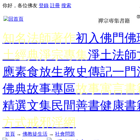
你好，各位佛友
登錄
註冊
搜索
知名法師著作
初入佛門
佛
土經典
淨宗專集
淨土法師
應
素食放生
教史傳記
一門
佛典故事專區
故事寓言書
精選文集
民間善書
健康書
方式
戒邪淫網
首頁
→
佛教徒生活
→
社會問題