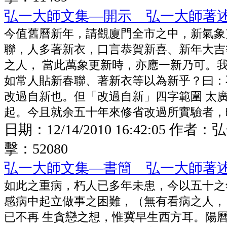
弘一大師文集—開示 弘一大師著
今值舊曆新年，請觀廈門全市之中，新氣象
聯，人多著新衣，口言恭賀新喜、新年大吉
之人， 當此萬象更新時，亦應一新乃可。
如常人貼新春聯、著新衣等以為新乎？曰：
改過自新也。但「改過自新」四字範圍 太
起。今且就余五十年來修省改過所實驗者，
日期：
12/14/2010 16:42:05
作者：
弘
擊：
52080
弘一大師文集—書簡 弘一大師著
如此之重病，朽人已多年未患，今以五十之
感病中起立做事之困難，（無有看病之人，
已不再 生貪戀之想，惟冀早生西方耳。陽