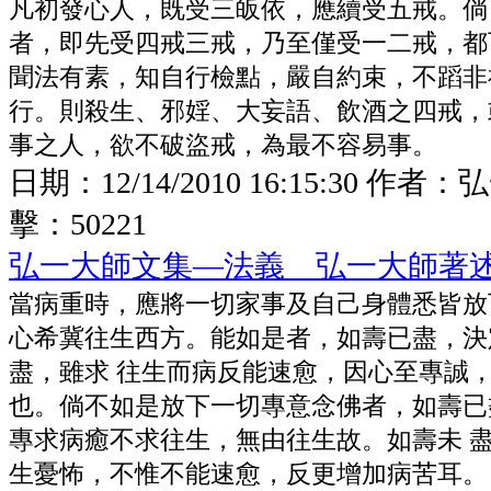
凡初發心人，既受三皈依，應續受五戒。倘
者，即先受四戒三戒，乃至僅受一二戒，都
聞法有素，知自行檢點，嚴自約束，不蹈非
行。則殺生、邪婬、大妄語、飲酒之四戒，
事之人，欲不破盜戒，為最不容易事。
日期：
12/14/2010 16:15:30
作者：
弘
擊：
50221
弘一大師文集—法義 弘一大師著
當病重時，應將一切家事及自己身體悉皆放
心希冀往生西方。能如是者，如壽已盡，決
盡，雖求 往生而病反能速愈，因心至專誠
也。倘不如是放下一切專意念佛者，如壽已
專求病癒不求往生，無由往生故。如壽未 
生憂怖，不惟不能速愈，反更增加病苦耳。