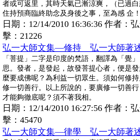
者或可返里，其時天氣已漸涼爽，（已過白
住持預商臨終助念及身後之事，至為感 企
日期：
12/14/2010 16:36:36
作者：
弘
擊：
21226
弘一大師文集—修持 弘一大師著
「菩提」二字是印度的梵語，翻譯為「覺」
思。發者，是發起，故發菩提心者，便是發
麼要成佛呢？為利益一切眾生。須如何修持
修一切善行。以上所說的，要廣修一切善行
才能夠徹底呢？須不著我相。
日期：
12/14/2010 16:27:56
作者：
弘
擊：
45470
弘一大師文集—律學 弘一大師著