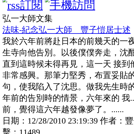
弘一大師文集
法味-紀念弘一大師 豐子愷居士述
我於六年前將赴日本的前幾天的一
生寺向他告別。以後僕僕奔走，沈
直到這時候未得再見，這一天 接到
非常感興。那筆力堅秀，布置妥貼
句，使我陷入了沈思。做我先生時
年前的告別時的情景，六年來的 我...
前，覺得這六年越發像夢了。......
日期：
12/28/2010 23:19:39
作者：
豐
擊：
11489