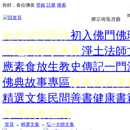
你好，各位佛友
登錄
註冊
搜索
知名法師著作
初入佛門
佛
土經典
淨宗專集
淨土法師
應
素食放生
教史傳記
一門
佛典故事專區
故事寓言書
精選文集
民間善書
健康書
方式
戒邪淫網
首頁
→
精選文集
→
弘一大師文集