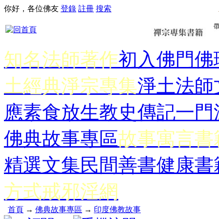
你好，各位佛友
登錄
註冊
搜索
知名法師著作
初入佛門
佛
土經典
淨宗專集
淨土法師
應
素食放生
教史傳記
一門
佛典故事專區
故事寓言書
精選文集
民間善書
健康書
方式
戒邪淫網
首頁
→
佛典故事專區
→
印度佛教故事