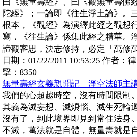
曰《無量壽經》、曰《觀無量壽佛
陀經》；一論即《往生淨土論》。
根本，《觀經》為演繹此經之觀想
寫，《往生論》係集此經之精華。
諦觀審思，決志修持，必定「萬修萬人
日期：
01/22/2011 10:53:25
作者：
律
擊：
8350
無量壽經玄義親聞記 淨空法師主
我們的心超越時空，沒有時間限制
其義為滅妄想、滅煩惱、滅生死輪
沒有了，到此境界即見到常住法身
不滅，萬法就是自體，無量壽就是