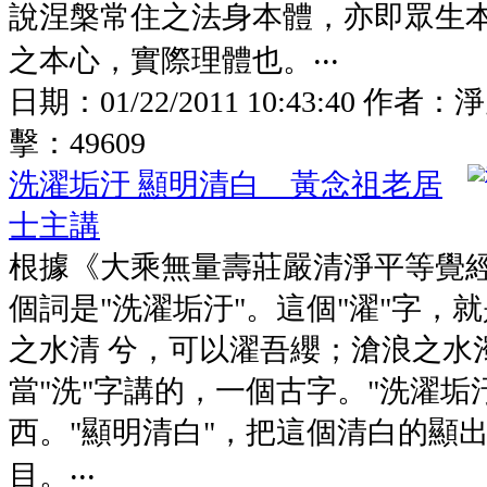
說涅槃常住之法身本體，亦即眾生
之本心，實際理體也。‧‧‧
日期：
01/22/2011 10:43:40
作者：
淨
擊：
49609
洗濯垢汙 顯明清白 黃念祖老居
士主講
根據《大乘無量壽莊嚴清淨平等覺
個詞是"洗濯垢汙"。這個"濯"字，
之水清 兮，可以濯吾纓；滄浪之水
當"洗"字講的，一個古字。"洗濯垢
西。"顯明清白"，把這個清白的顯
目。‧‧‧