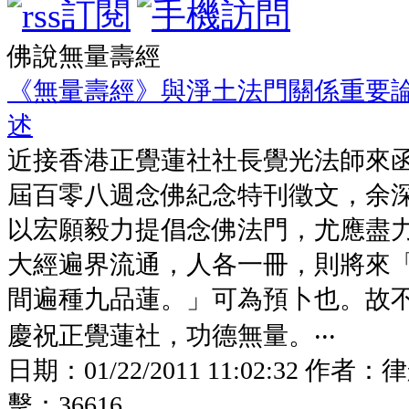
佛說無量壽經
《無量壽經》與淨土法門關係重要
述
近接香港正覺蓮社社長覺光法師來
屆百零八週念佛紀念特刊徵文，余
以宏願毅力提倡念佛法門，尤應盡
大經遍界流通，人各一冊，則將來
間遍種九品蓮。」可為預卜也。故
慶祝正覺蓮社，功德無量。‧‧‧
日期：
01/22/2011 11:02:32
作者：
律
擊：
36616