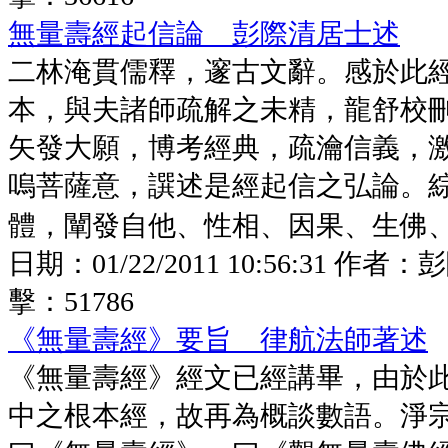
無量壽經起信論 彭際清居士述
二林淹貫儒釋，邃古文辭。感於此
本，與夫諸師疏解之未精，龍舒校
矢發大願，博考經典，疏瀹信義，
嗚菩薩意，譔述是經起信之弘論。
體，闡發自他、性相、因果、生佛、一
日期：
01/22/2011 10:56:31
作者：
彭
擊：
51786
《無量壽經》要旨 律航法師著述
《無量壽經》經文已經講畢，由於
中之根本經，故再為概談數語。淨