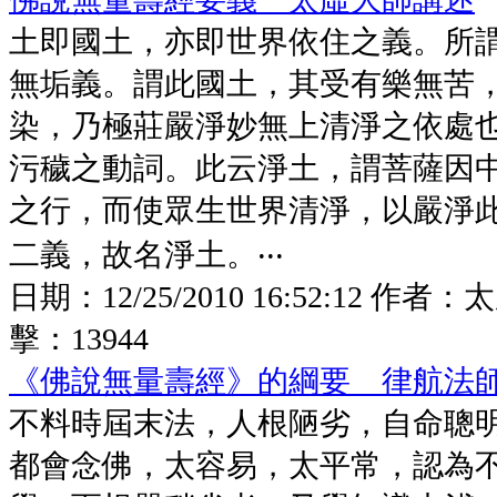
土即國土，亦即世界依住之義。所
無垢義。謂此國土，其受有樂無苦
染，乃極莊嚴淨妙無上清淨之依處
污穢之動詞。此云淨土，謂菩薩因
之行，而使眾生世界清淨，以嚴淨
二義，故名淨土。‧‧‧
日期：
12/25/2010 16:52:12
作者：
太
擊：
13944
《佛說無量壽經》的綱要 律航法
不料時屆末法，人根陋劣，自命聰
都會念佛，太容易，太平常，認為