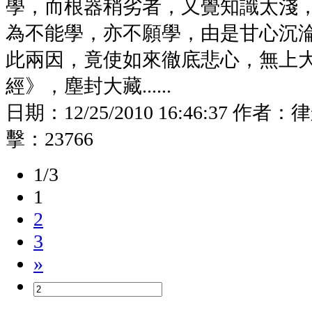
學，而根器稍劣者，又覺知識太淺
為不能學，亦不願學，由是甘心沉
此兩因，竟使如來徹底悲心，無上
經》，塵封大藏......
日期：
12/25/2010 16:46:37
作者：
律
擊：
23766
1/3
1
2
3
»