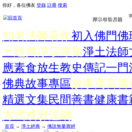
你好，各位佛友
登錄
註冊
搜索
知名法師著作
初入佛門
佛
土經典
淨宗專集
淨土法師
應
素食放生
教史傳記
一門
佛典故事專區
故事寓言書
精選文集
民間善書
健康書
方式
戒邪淫網
首頁
→
淨土經典
→
佛說無量壽經