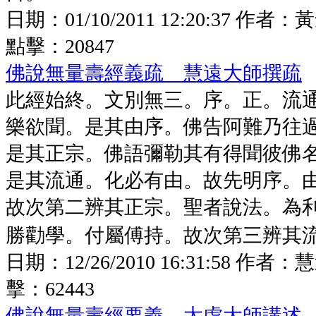
日期：
01/10/2011 12:20:37
作者：
黃
點擊：
20847
佛說無量壽經義疏 慧遠大師撰疏
此經始終。文別無三。序。正。流
樂欲聞。是其由序。佛告阿難乃往
是其正宗。佛語彌勒其有得聞彼佛
是其流通。化必有由。故先明序。
故次第二辨其正宗。聖者說法。為
勝勸學。付屬傅持。故次第三辨其流通
日期：
12/26/2010 16:31:58
作者：
慧
擊：
62443
佛說無量壽經要義 太虛大師講述