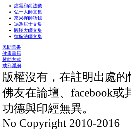
虛雲和尚法彙
弘一大師文集
來果禪師語錄
馮馮居士文集
圓瑛大師文集
律航法師文集
民間善書
健康書籍
贊助方式
戒邪淫網
版權沒有，在註明出處的
佛友在論壇、faceboo
功德與印經無異。
No Copyright 2010-2016