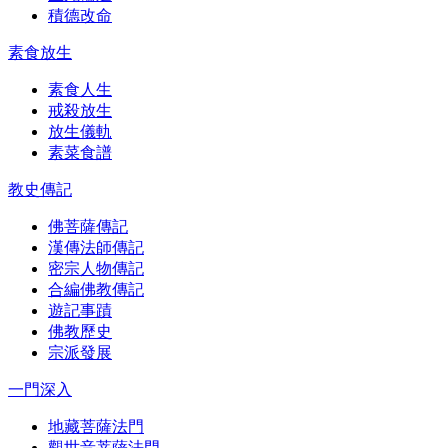
積德改命
素食放生
素食人生
戒殺放生
放生儀軌
素菜食譜
教史傳記
佛菩薩傳記
漢傳法師傳記
密宗人物傳記
合編佛教傳記
遊記事蹟
佛教歷史
宗派發展
一門深入
地藏菩薩法門
觀世音菩薩法門