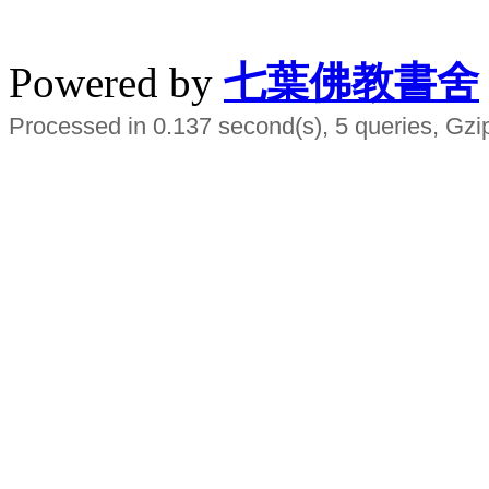
水晶
順正府大王公求道
Powered by
七葉佛教書舍
Processed in 0.137 second(s), 5 queries, Gzi
Smart EMS Slimming Muscle Trainer