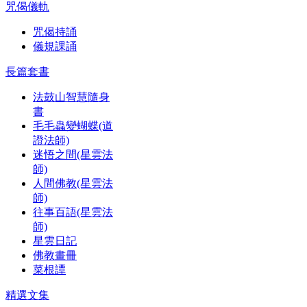
咒偈儀軌
咒偈持誦
儀規課誦
長篇套書
法鼓山智慧隨身
書
毛毛蟲變蝴蝶(道
證法師)
迷悟之間(星雲法
師)
人間佛教(星雲法
師)
往事百語(星雲法
師)
星雲日記
佛教畫冊
菜根譚
精選文集