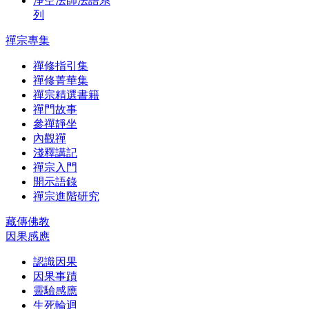
淨空法師法語系
列
禪宗專集
禪修指引集
禪修菁華集
禪宗精選書籍
禪門故事
參禪靜坐
內觀禪
淺釋講記
禪宗入門
開示語錄
禪宗進階研究
藏傳佛教
因果感應
認識因果
因果事蹟
靈驗感應
生死輪迴