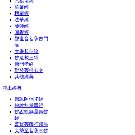
六祖壇經
華嚴經
楞嚴經
法華經
藥師經
圓覺經
觀世音菩薩普門
品
大乘起信論
佛遺教三經
佛門孝經
勸發菩提心文
其他經典
淨土經典
佛說阿彌陀經
佛說無量壽經
佛說觀無量壽佛
經
普賢菩薩行願品
大勢至菩薩念佛