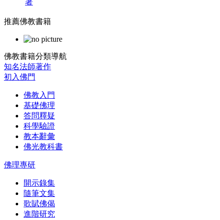
著
推薦佛教書籍
佛教書籍分類導航
知名法師著作
初入佛門
佛教入門
基礎佛理
答問釋疑
科學驗證
教本辭彙
佛光教科書
佛理專研
開示錄集
隨筆文集
歌賦佛偈
進階研究