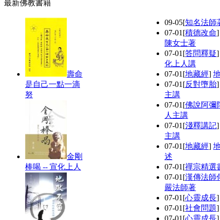
最新佛教書籍
09-05
[
知名法師
07-01
[
積德改命
陳女士著
07-01
[
答問釋疑
化上人講
壽命
07-01
[
地藏經
]
是自己一點一滴
07-01
[
反對墮胎
努
主講
07-01
[
佛說阿彌
人主講
07-01
[
淺釋講記
主講
07-01
[
地藏經
]
金剛
述
棒喝 -- 宣化上人
07-01
[
禪宗精選
07-01
[
漢傳法師
嚴法師著
07-01
[
心靈成長
07-01
[
社會問題
07-01
[
心靈成長