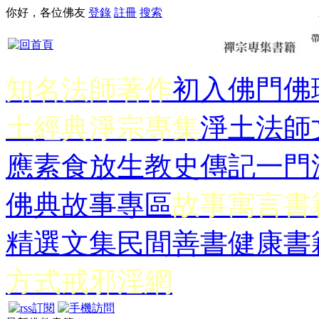
你好，各位佛友
登錄
註冊
搜索
知名法師著作
初入佛門
佛
土經典
淨宗專集
淨土法師
應
素食放生
教史傳記
一門
佛典故事專區
故事寓言書
精選文集
民間善書
健康書
方式
戒邪淫網