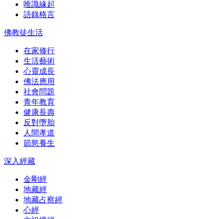
唯識緣起
語錄格言
佛教徒生活
在家修行
生活藝術
心靈成長
佛法應用
社會問題
青年教育
健康長壽
反對墮胎
人間孝道
節慾養生
深入經藏
金剛經
地藏經
地藏占察經
心經