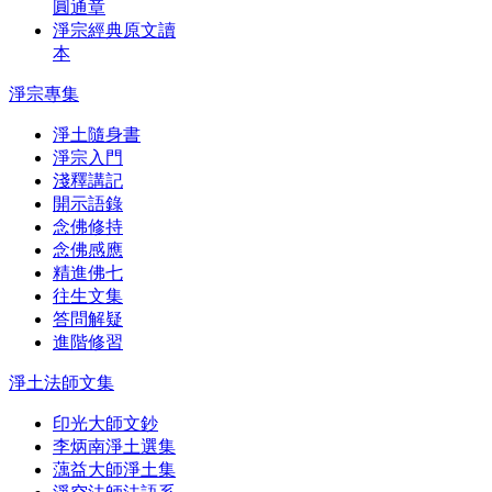
圓通章
淨宗經典原文讀
本
淨宗專集
淨土隨身書
淨宗入門
淺釋講記
開示語錄
念佛修持
念佛感應
精進佛七
往生文集
答問解疑
進階修習
淨土法師文集
印光大師文鈔
李炳南淨土選集
蕅益大師淨土集