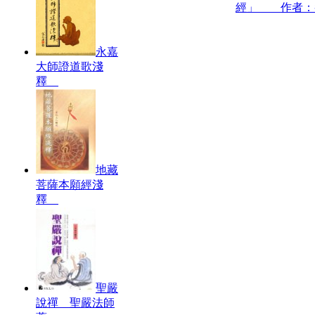
經」 作者：
永嘉
大師證道歌淺
釋
地藏
菩薩本願經淺
釋
聖嚴
說禪 聖嚴法師