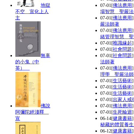
地獄
07-01
[
佛法應用
不空 宣化上人
場智慧 聖嚴法
主
07-01
[
佛法應用
嚴法師著
07-01
[
佛法應用
緒管理智慧 聖
07-01
[
唯識緣起
07-01
[
社會問題
無辜
07-01
[
社會問題
的小鬼（中
法師著
英）
07-01
[
佛法應用
理學 聖嚴法師
07-01
[
生活藝術
07-01
[
生活藝術
07-01
[
生活藝術
07-01
[
出家人戒
佛說
07-01
[
佛法應用
阿彌陀經淺釋
07-01
[
生死輪迴
宣
06-14
[
健康書籍
秘藏的體質養生
06-12
[
健康書籍