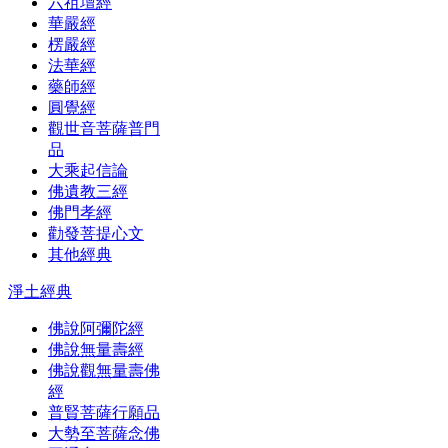
六祖壇經
華嚴經
楞嚴經
法華經
藥師經
圓覺經
觀世音菩薩普門
品
大乘起信論
佛遺教三經
佛門孝經
勸發菩提心文
其他經典
淨土經典
佛說阿彌陀經
佛說無量壽經
佛說觀無量壽佛
經
普賢菩薩行願品
大勢至菩薩念佛