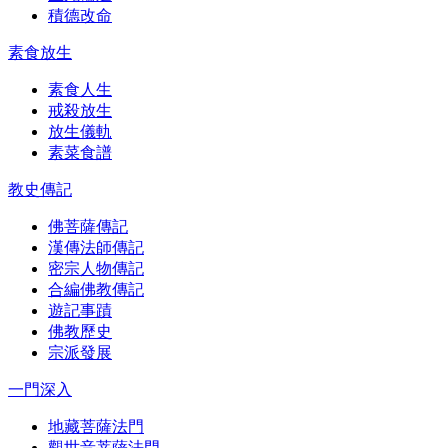
積德改命
素食放生
素食人生
戒殺放生
放生儀軌
素菜食譜
教史傳記
佛菩薩傳記
漢傳法師傳記
密宗人物傳記
合編佛教傳記
遊記事蹟
佛教歷史
宗派發展
一門深入
地藏菩薩法門
觀世音菩薩法門