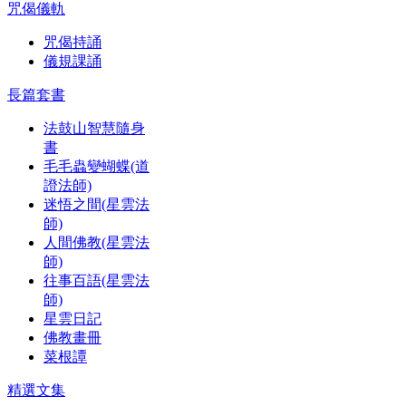
咒偈儀軌
咒偈持誦
儀規課誦
長篇套書
法鼓山智慧隨身
書
毛毛蟲變蝴蝶(道
證法師)
迷悟之間(星雲法
師)
人間佛教(星雲法
師)
往事百語(星雲法
師)
星雲日記
佛教畫冊
菜根譚
精選文集