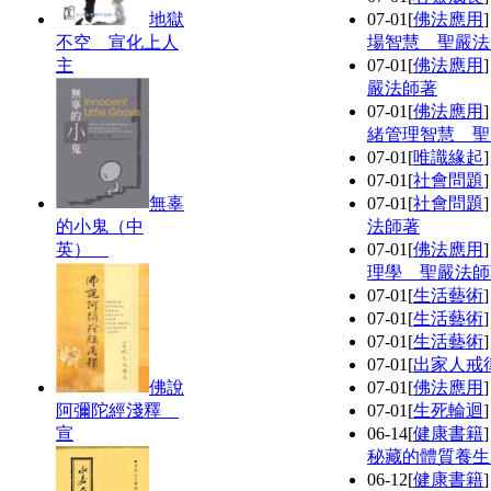
地獄
07-01
[
佛法應用
不空 宣化上人
場智慧 聖嚴法
主
07-01
[
佛法應用
嚴法師著
07-01
[
佛法應用
緒管理智慧 聖
07-01
[
唯識緣起
07-01
[
社會問題
無辜
07-01
[
社會問題
的小鬼（中
法師著
英）
07-01
[
佛法應用
理學 聖嚴法師
07-01
[
生活藝術
07-01
[
生活藝術
07-01
[
生活藝術
07-01
[
出家人戒
佛說
07-01
[
佛法應用
阿彌陀經淺釋
07-01
[
生死輪迴
宣
06-14
[
健康書籍
秘藏的體質養生
06-12
[
健康書籍