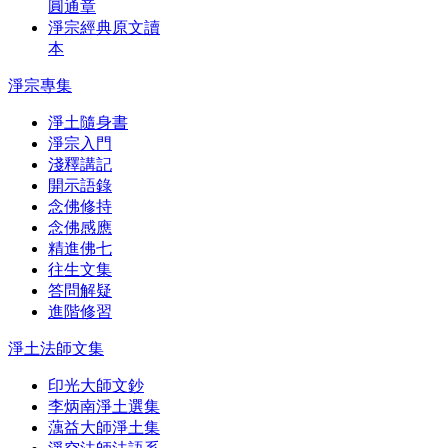
圓通章
淨宗經典原文讀
本
淨宗專集
淨土隨身書
淨宗入門
淺釋講記
開示語錄
念佛修持
念佛感應
精進佛七
往生文集
答問解疑
進階修習
淨土法師文集
印光大師文鈔
李炳南淨土選集
蕅益大師淨土集