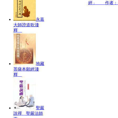
經」 作者：
永嘉
大師證道歌淺
釋
地藏
菩薩本願經淺
釋
聖嚴
說禪 聖嚴法師