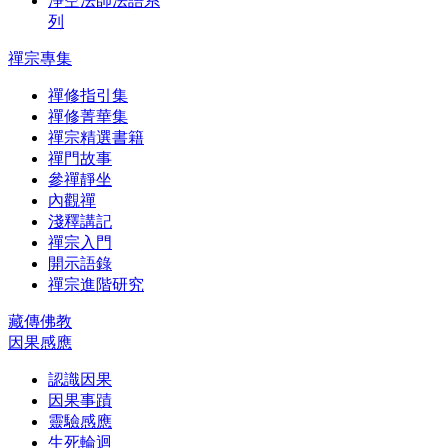
淨空法師法語系
列
禪宗專集
禪修指引集
禪修菁華集
禪宗精選書籍
禪門故事
參禪靜坐
內觀禪
淺釋講記
禪宗入門
開示語錄
禪宗進階研究
藏傳佛教
因果感應
認識因果
因果事蹟
靈驗感應
生死輪迴