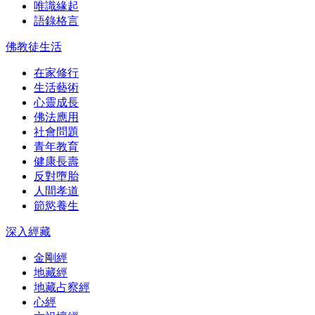
唯識緣起
語錄格言
佛教徒生活
在家修行
生活藝術
心靈成長
佛法應用
社會問題
青年教育
健康長壽
反對墮胎
人間孝道
節慾養生
深入經藏
金剛經
地藏經
地藏占察經
心經