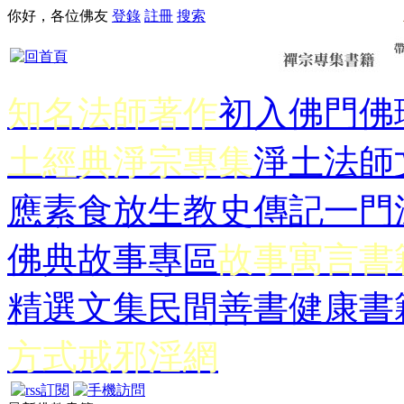
你好，各位佛友
登錄
註冊
搜索
知名法師著作
初入佛門
佛
土經典
淨宗專集
淨土法師
應
素食放生
教史傳記
一門
佛典故事專區
故事寓言書
精選文集
民間善書
健康書
方式
戒邪淫網