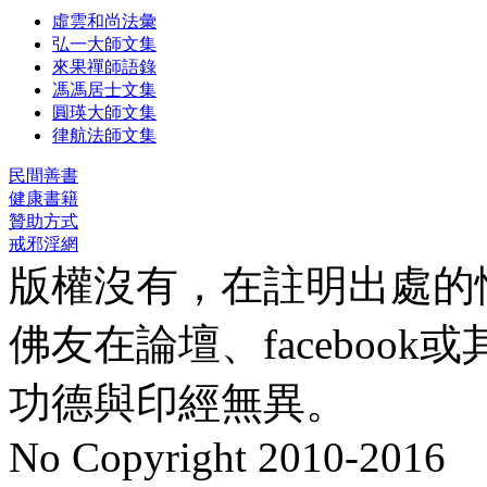
虛雲和尚法彙
弘一大師文集
來果禪師語錄
馮馮居士文集
圓瑛大師文集
律航法師文集
民間善書
健康書籍
贊助方式
戒邪淫網
版權沒有，在註明出處的
佛友在論壇、faceboo
功德與印經無異。
No Copyright 2010-2016