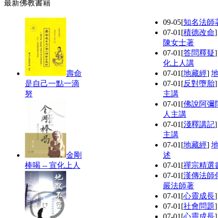
最新佛教書籍
09-05
[
知名法師
07-01
[
積德改命
陳女士著
07-01
[
答問釋疑
化上人講
壽命
07-01
[
地藏經
]
是自己一點一滴
07-01
[
反對墮胎
努
主講
07-01
[
佛說阿彌
人主講
07-01
[
淺釋講記
主講
07-01
[
地藏經
]
金剛
述
棒喝 -- 宣化上人
07-01
[
禪宗精選
07-01
[
漢傳法師
嚴法師著
07-01
[
心靈成長
07-01
[
社會問題
07-01
[
心靈成長