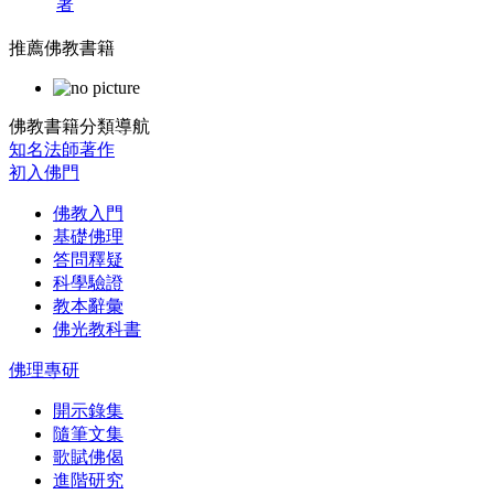
著
推薦佛教書籍
佛教書籍分類導航
知名法師著作
初入佛門
佛教入門
基礎佛理
答問釋疑
科學驗證
教本辭彙
佛光教科書
佛理專研
開示錄集
隨筆文集
歌賦佛偈
進階研究