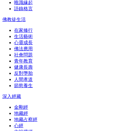
唯識緣起
語錄格言
佛教徒生活
在家修行
生活藝術
心靈成長
佛法應用
社會問題
青年教育
健康長壽
反對墮胎
人間孝道
節慾養生
深入經藏
金剛經
地藏經
地藏占察經
心經