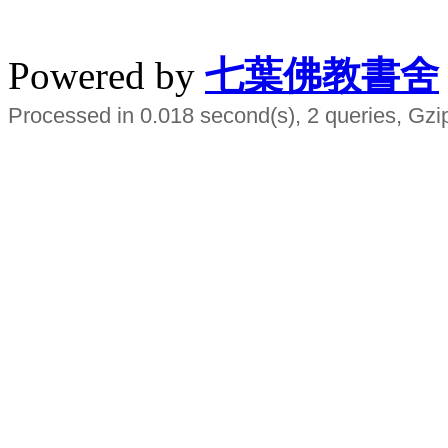
水晶
順正府大王公求道
Powered by
七葉佛教書舍
Processed in 0.018 second(s), 2 queries, Gzi
Smart EMS Slimming Muscle Trainer