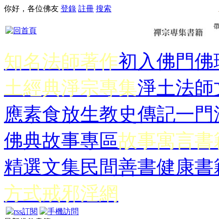
你好，各位佛友
登錄
註冊
搜索
知名法師著作
初入佛門
佛
土經典
淨宗專集
淨土法師
應
素食放生
教史傳記
一門
佛典故事專區
故事寓言書
精選文集
民間善書
健康書
方式
戒邪淫網