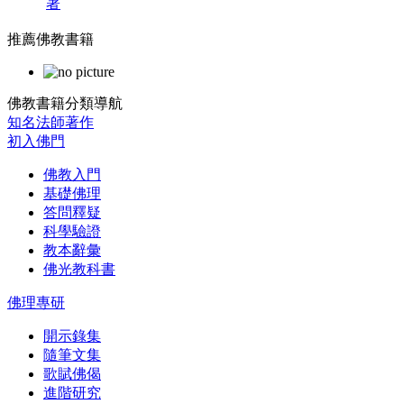
著
推薦佛教書籍
佛教書籍分類導航
知名法師著作
初入佛門
佛教入門
基礎佛理
答問釋疑
科學驗證
教本辭彙
佛光教科書
佛理專研
開示錄集
隨筆文集
歌賦佛偈
進階研究