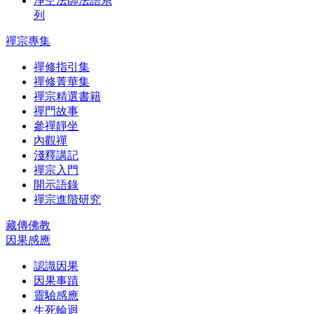
淨空法師法語系
列
禪宗專集
禪修指引集
禪修菁華集
禪宗精選書籍
禪門故事
參禪靜坐
內觀禪
淺釋講記
禪宗入門
開示語錄
禪宗進階研究
藏傳佛教
因果感應
認識因果
因果事蹟
靈驗感應
生死輪迴