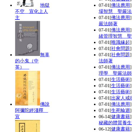
地獄
07-01
[
佛法應用
不空 宣化上人
場智慧 聖嚴法
主
07-01
[
佛法應用
嚴法師著
07-01
[
佛法應用
緒管理智慧 聖
07-01
[
唯識緣起
07-01
[
社會問題
無辜
07-01
[
社會問題
的小鬼（中
法師著
英）
07-01
[
佛法應用
理學 聖嚴法師
07-01
[
生活藝術
07-01
[
生活藝術
07-01
[
生活藝術
07-01
[
出家人戒
佛說
07-01
[
佛法應用
阿彌陀經淺釋
07-01
[
生死輪迴
宣
06-14
[
健康書籍
秘藏的體質養生
06-12
[
健康書籍