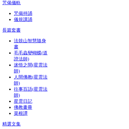
咒偈儀軌
咒偈持誦
儀規課誦
長篇套書
法鼓山智慧隨身
書
毛毛蟲變蝴蝶(道
證法師)
迷悟之間(星雲法
師)
人間佛教(星雲法
師)
往事百語(星雲法
師)
星雲日記
佛教畫冊
菜根譚
精選文集