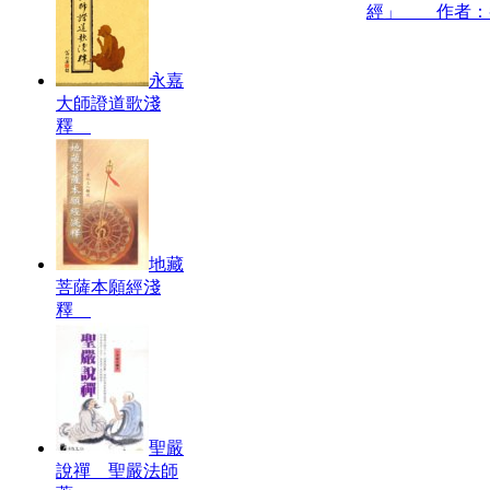
經」 作者：
永嘉
大師證道歌淺
釋
地藏
菩薩本願經淺
釋
聖嚴
說禪 聖嚴法師