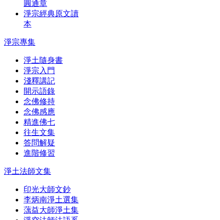
圓通章
淨宗經典原文讀
本
淨宗專集
淨土隨身書
淨宗入門
淺釋講記
開示語錄
念佛修持
念佛感應
精進佛七
往生文集
答問解疑
進階修習
淨土法師文集
印光大師文鈔
李炳南淨土選集
蕅益大師淨土集