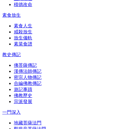
積德改命
素食放生
素食人生
戒殺放生
放生儀軌
素菜食譜
教史傳記
佛菩薩傳記
漢傳法師傳記
密宗人物傳記
合編佛教傳記
遊記事蹟
佛教歷史
宗派發展
一門深入
地藏菩薩法門
觀世音菩薩法門