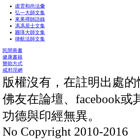
虛雲和尚法彙
弘一大師文集
來果禪師語錄
馮馮居士文集
圓瑛大師文集
律航法師文集
民間善書
健康書籍
贊助方式
戒邪淫網
版權沒有，在註明出處的
佛友在論壇、faceboo
功德與印經無異。
No Copyright 2010-2016