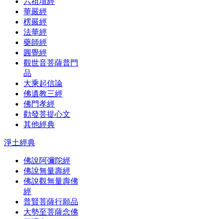
六祖壇經
華嚴經
楞嚴經
法華經
藥師經
圓覺經
觀世音菩薩普門
品
大乘起信論
佛遺教三經
佛門孝經
勸發菩提心文
其他經典
淨土經典
佛說阿彌陀經
佛說無量壽經
佛說觀無量壽佛
經
普賢菩薩行願品
大勢至菩薩念佛