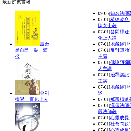
最新佛教書籍
09-05
[
知名法師
07-01
[
積德改命
陳女士著
07-01
[
答問釋疑
化上人講
壽命
07-01
[
地藏經
]
是自己一點一滴
07-01
[
反對墮胎
努
主講
07-01
[
佛說阿彌
人主講
07-01
[
淺釋講記
主講
07-01
[
地藏經
]
金剛
述
棒喝 -- 宣化上人
07-01
[
禪宗精選
07-01
[
漢傳法師
嚴法師著
07-01
[
心靈成長
07-01
[
社會問題
07-01
[
心靈成長