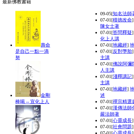
最新佛教書籍
09-05
[
知名法師
07-01
[
積德改命
陳女士著
07-01
[
答問釋疑
化上人講
壽命
07-01
[
地藏經
]
是自己一點一滴
07-01
[
反對墮胎
努
主講
07-01
[
佛說阿彌
人主講
07-01
[
淺釋講記
主講
07-01
[
地藏經
]
金剛
述
棒喝 -- 宣化上人
07-01
[
禪宗精選
07-01
[
漢傳法師
嚴法師著
07-01
[
心靈成長
07-01
[
社會問題
07-01
[
心靈成長