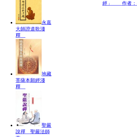
經」 作者：
永嘉
大師證道歌淺
釋
地藏
菩薩本願經淺
釋
聖嚴
說禪 聖嚴法師