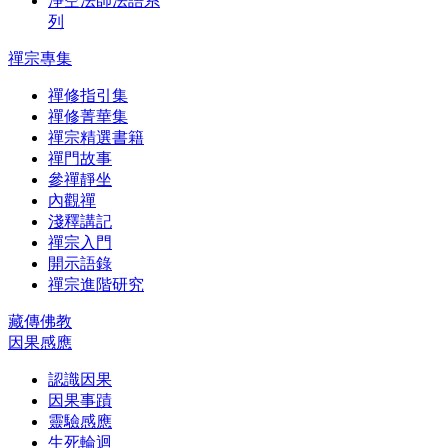
淨空法師法語系
列
禪宗專集
禪修指引集
禪修菁華集
禪宗精選書籍
禪門故事
參禪靜坐
內觀禪
淺釋講記
禪宗入門
開示語錄
禪宗進階研究
藏傳佛教
因果感應
認識因果
因果事蹟
靈驗感應
生死輪迴