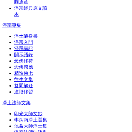
圓通章
淨宗經典原文讀
本
淨宗專集
淨土隨身書
淨宗入門
淺釋講記
開示語錄
念佛修持
念佛感應
精進佛七
往生文集
答問解疑
進階修習
淨土法師文集
印光大師文鈔
李炳南淨土選集
蕅益大師淨土集