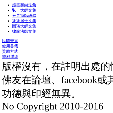
虛雲和尚法彙
弘一大師文集
來果禪師語錄
馮馮居士文集
圓瑛大師文集
律航法師文集
民間善書
健康書籍
贊助方式
戒邪淫網
版權沒有，在註明出處的
佛友在論壇、faceboo
功德與印經無異。
No Copyright 2010-2016