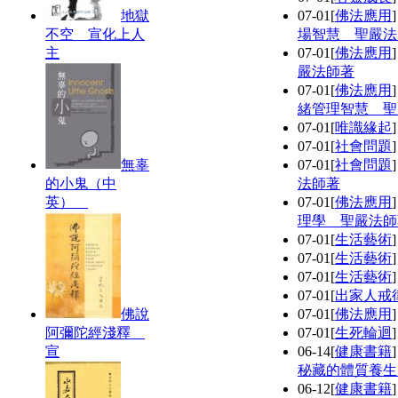
地獄
07-01
[
佛法應用
不空 宣化上人
場智慧 聖嚴法
主
07-01
[
佛法應用
嚴法師著
07-01
[
佛法應用
緒管理智慧 聖
07-01
[
唯識緣起
07-01
[
社會問題
無辜
07-01
[
社會問題
的小鬼（中
法師著
英）
07-01
[
佛法應用
理學 聖嚴法師
07-01
[
生活藝術
07-01
[
生活藝術
07-01
[
生活藝術
07-01
[
出家人戒
佛說
07-01
[
佛法應用
阿彌陀經淺釋
07-01
[
生死輪迴
宣
06-14
[
健康書籍
秘藏的體質養生
06-12
[
健康書籍