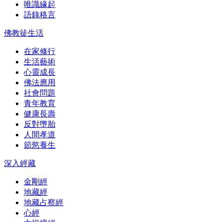
唯識緣起
語錄格言
佛教徒生活
在家修行
生活藝術
心靈成長
佛法應用
社會問題
青年教育
健康長壽
反對墮胎
人間孝道
節慾養生
深入經藏
金剛經
地藏經
地藏占察經
心經