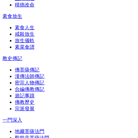
積德改命
素食放生
素食人生
戒殺放生
放生儀軌
素菜食譜
教史傳記
佛菩薩傳記
漢傳法師傳記
密宗人物傳記
合編佛教傳記
遊記事蹟
佛教歷史
宗派發展
一門深入
地藏菩薩法門
觀世音菩薩法門