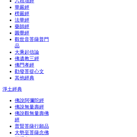
六祖壇經
華嚴經
楞嚴經
法華經
藥師經
圓覺經
觀世音菩薩普門
品
大乘起信論
佛遺教三經
佛門孝經
勸發菩提心文
其他經典
淨土經典
佛說阿彌陀經
佛說無量壽經
佛說觀無量壽佛
經
普賢菩薩行願品
大勢至菩薩念佛