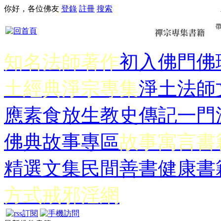
你好，各位佛友
登錄
註冊
搜索
知名法師著作
初入佛門
佛
土經典
淨宗專集
淨土法師
應
素食放生
教史傳記
一門
佛典故事專區
故事寓言書
精選文集
民間善書
健康書
方式
戒邪淫網