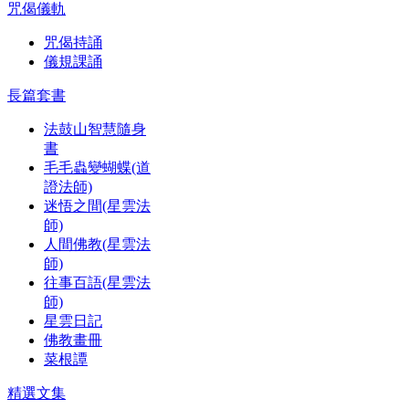
咒偈儀軌
咒偈持誦
儀規課誦
長篇套書
法鼓山智慧隨身
書
毛毛蟲變蝴蝶(道
證法師)
迷悟之間(星雲法
師)
人間佛教(星雲法
師)
往事百語(星雲法
師)
星雲日記
佛教畫冊
菜根譚
精選文集