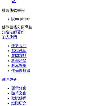
著
推薦佛教書籍
佛教書籍分類導航
知名法師著作
初入佛門
佛教入門
基礎佛理
答問釋疑
科學驗證
教本辭彙
佛光教科書
佛理專研
開示錄集
隨筆文集
歌賦佛偈
進階研究