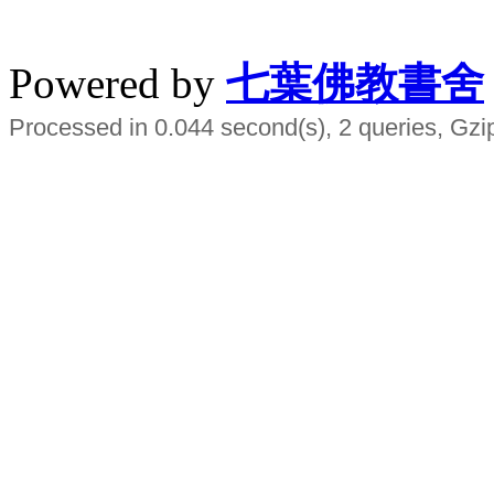
水晶
順正府大王公求道
Powered by
七葉佛教書舍
Processed in 0.044 second(s), 2 queries, Gzi
Smart EMS Slimming Muscle Trainer