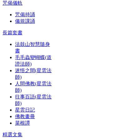
咒偈儀軌
咒偈持誦
儀規課誦
長篇套書
法鼓山智慧隨身
書
毛毛蟲變蝴蝶(道
證法師)
迷悟之間(星雲法
師)
人間佛教(星雲法
師)
往事百語(星雲法
師)
星雲日記
佛教畫冊
菜根譚
精選文集