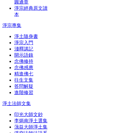
圓通章
淨宗經典原文讀
本
淨宗專集
淨土隨身書
淨宗入門
淺釋講記
開示語錄
念佛修持
念佛感應
精進佛七
往生文集
答問解疑
進階修習
淨土法師文集
印光大師文鈔
李炳南淨土選集
蕅益大師淨土集