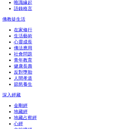
唯識緣起
語錄格言
佛教徒生活
在家修行
生活藝術
心靈成長
佛法應用
社會問題
青年教育
健康長壽
反對墮胎
人間孝道
節慾養生
深入經藏
金剛經
地藏經
地藏占察經
心經