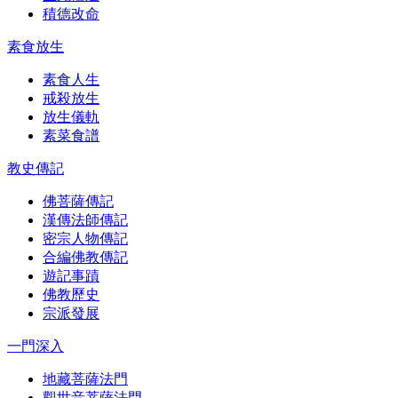
積德改命
素食放生
素食人生
戒殺放生
放生儀軌
素菜食譜
教史傳記
佛菩薩傳記
漢傳法師傳記
密宗人物傳記
合編佛教傳記
遊記事蹟
佛教歷史
宗派發展
一門深入
地藏菩薩法門
觀世音菩薩法門