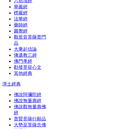
六祖壇經
華嚴經
楞嚴經
法華經
藥師經
圓覺經
觀世音菩薩普門
品
大乘起信論
佛遺教三經
佛門孝經
勸發菩提心文
其他經典
淨土經典
佛說阿彌陀經
佛說無量壽經
佛說觀無量壽佛
經
普賢菩薩行願品
大勢至菩薩念佛