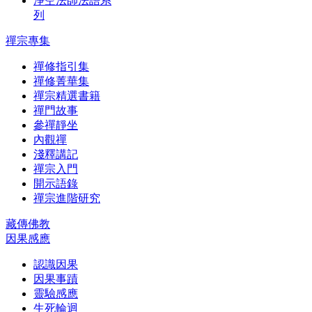
淨空法師法語系
列
禪宗專集
禪修指引集
禪修菁華集
禪宗精選書籍
禪門故事
參禪靜坐
內觀禪
淺釋講記
禪宗入門
開示語錄
禪宗進階研究
藏傳佛教
因果感應
認識因果
因果事蹟
靈驗感應
生死輪迴