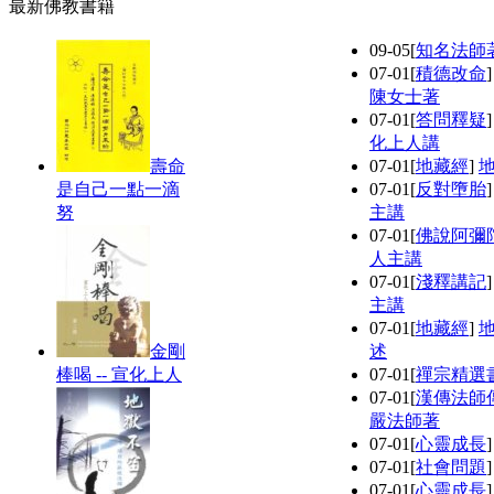
最新佛教書籍
09-05
[
知名法師
07-01
[
積德改命
陳女士著
07-01
[
答問釋疑
化上人講
壽命
07-01
[
地藏經
]
是自己一點一滴
07-01
[
反對墮胎
努
主講
07-01
[
佛說阿彌
人主講
07-01
[
淺釋講記
主講
07-01
[
地藏經
]
金剛
述
棒喝 -- 宣化上人
07-01
[
禪宗精選
07-01
[
漢傳法師
嚴法師著
07-01
[
心靈成長
07-01
[
社會問題
07-01
[
心靈成長