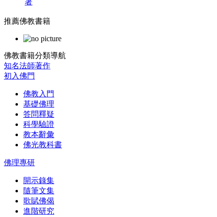
著
推薦佛教書籍
佛教書籍分類導航
知名法師著作
初入佛門
佛教入門
基礎佛理
答問釋疑
科學驗證
教本辭彙
佛光教科書
佛理專研
開示錄集
隨筆文集
歌賦佛偈
進階研究