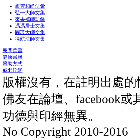
虛雲和尚法彙
弘一大師文集
來果禪師語錄
馮馮居士文集
圓瑛大師文集
律航法師文集
民間善書
健康書籍
贊助方式
戒邪淫網
版權沒有，在註明出處的
佛友在論壇、faceboo
功德與印經無異。
No Copyright 2010-2016