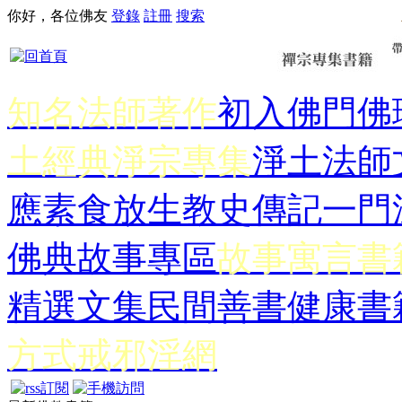
你好，各位佛友
登錄
註冊
搜索
知名法師著作
初入佛門
佛
土經典
淨宗專集
淨土法師
應
素食放生
教史傳記
一門
佛典故事專區
故事寓言書
精選文集
民間善書
健康書
方式
戒邪淫網