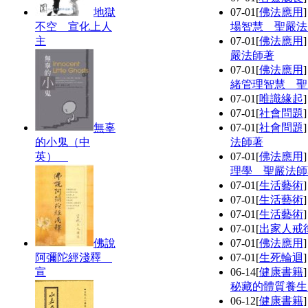
地獄
07-01
[
佛法應用
不空 宣化上人
場智慧 聖嚴法
主
07-01
[
佛法應用
嚴法師著
07-01
[
佛法應用
緒管理智慧 聖
07-01
[
唯識緣起
07-01
[
社會問題
無辜
07-01
[
社會問題
的小鬼（中
法師著
英）
07-01
[
佛法應用
理學 聖嚴法師
07-01
[
生活藝術
07-01
[
生活藝術
07-01
[
生活藝術
07-01
[
出家人戒
佛說
07-01
[
佛法應用
阿彌陀經淺釋
07-01
[
生死輪迴
宣
06-14
[
健康書籍
秘藏的體質養生
06-12
[
健康書籍