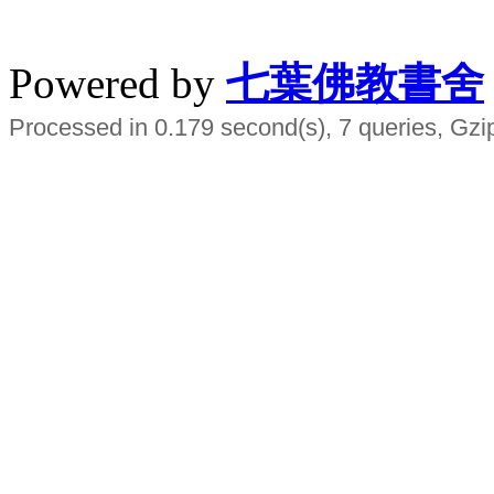
水晶
順正府大王公求道
Powered by
七葉佛教書舍
Processed in 0.179 second(s), 7 queries, Gzi
Smart EMS Slimming Muscle Trainer