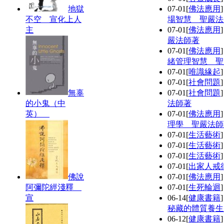
地獄
07-01
[
佛法應用
不空 宣化上人
場智慧 聖嚴法
主
07-01
[
佛法應用
嚴法師著
07-01
[
佛法應用
緒管理智慧 聖
07-01
[
唯識緣起
07-01
[
社會問題
無辜
07-01
[
社會問題
的小鬼（中
法師著
英）
07-01
[
佛法應用
理學 聖嚴法師
07-01
[
生活藝術
07-01
[
生活藝術
07-01
[
生活藝術
07-01
[
出家人戒
佛說
07-01
[
佛法應用
阿彌陀經淺釋
07-01
[
生死輪迴
宣
06-14
[
健康書籍
秘藏的體質養生
06-12
[
健康書籍