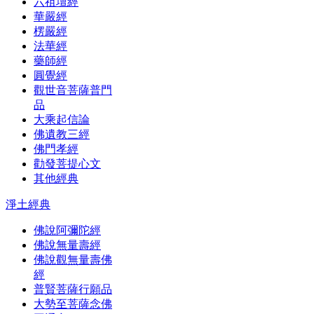
六祖壇經
華嚴經
楞嚴經
法華經
藥師經
圓覺經
觀世音菩薩普門
品
大乘起信論
佛遺教三經
佛門孝經
勸發菩提心文
其他經典
淨土經典
佛說阿彌陀經
佛說無量壽經
佛說觀無量壽佛
經
普賢菩薩行願品
大勢至菩薩念佛