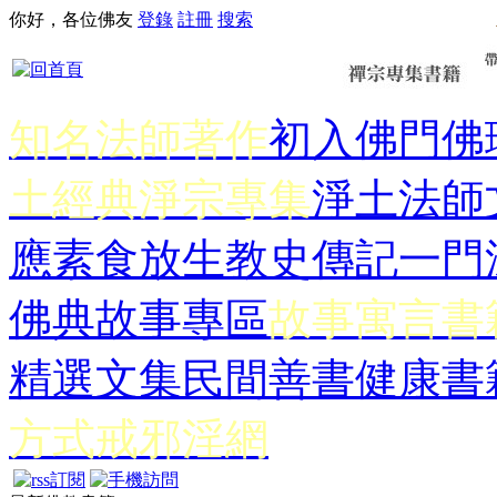
你好，各位佛友
登錄
註冊
搜索
知名法師著作
初入佛門
佛
土經典
淨宗專集
淨土法師
應
素食放生
教史傳記
一門
佛典故事專區
故事寓言書
精選文集
民間善書
健康書
方式
戒邪淫網