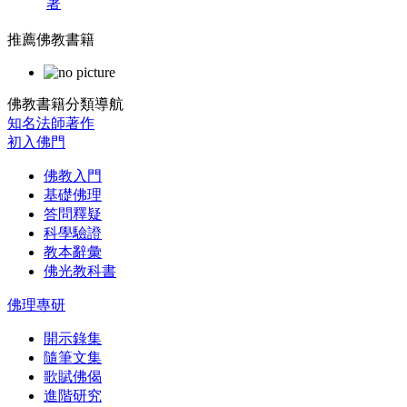
著
推薦佛教書籍
佛教書籍分類導航
知名法師著作
初入佛門
佛教入門
基礎佛理
答問釋疑
科學驗證
教本辭彙
佛光教科書
佛理專研
開示錄集
隨筆文集
歌賦佛偈
進階研究