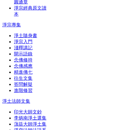
圓通章
淨宗經典原文讀
本
淨宗專集
淨土隨身書
淨宗入門
淺釋講記
開示語錄
念佛修持
念佛感應
精進佛七
往生文集
答問解疑
進階修習
淨土法師文集
印光大師文鈔
李炳南淨土選集
蕅益大師淨土集