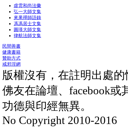
虛雲和尚法彙
弘一大師文集
來果禪師語錄
馮馮居士文集
圓瑛大師文集
律航法師文集
民間善書
健康書籍
贊助方式
戒邪淫網
版權沒有，在註明出處的
佛友在論壇、faceboo
功德與印經無異。
No Copyright 2010-2016