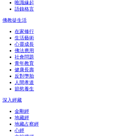
唯識緣起
語錄格言
佛教徒生活
在家修行
生活藝術
心靈成長
佛法應用
社會問題
青年教育
健康長壽
反對墮胎
人間孝道
節慾養生
深入經藏
金剛經
地藏經
地藏占察經
心經