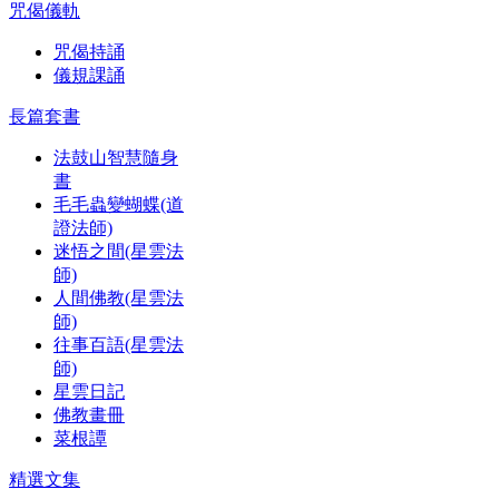
咒偈儀軌
咒偈持誦
儀規課誦
長篇套書
法鼓山智慧隨身
書
毛毛蟲變蝴蝶(道
證法師)
迷悟之間(星雲法
師)
人間佛教(星雲法
師)
往事百語(星雲法
師)
星雲日記
佛教畫冊
菜根譚
精選文集