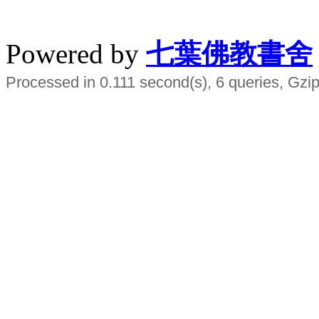
水晶
順正府大王公求道
Powered by
七葉佛教書舍
Processed in 0.111 second(s), 6 queries, Gzip
Smart EMS Slimming Muscle Trainer