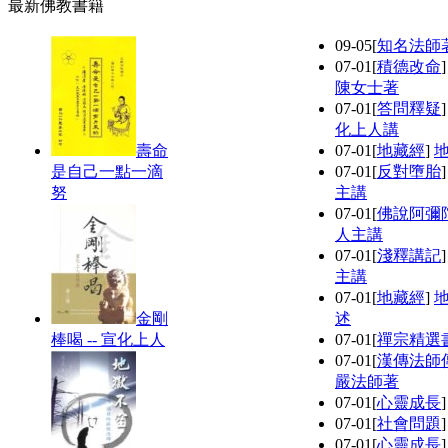
最新佛教書籍
09-05
[
知名法師
07-01
[
積德改命
陳女士著
07-01
[
答問釋疑
化上人講
壽命
07-01
[
地藏經
]
是自己一點一滴
07-01
[
反對墮胎
努
主講
07-01
[
佛說阿彌
人主講
07-01
[
淺釋講記
主講
07-01
[
地藏經
]
金剛
述
棒喝 -- 宣化上人
07-01
[
禪宗精選
07-01
[
漢傳法師
嚴法師著
07-01
[
心靈成長
07-01
[
社會問題
07-01
[
心靈成長