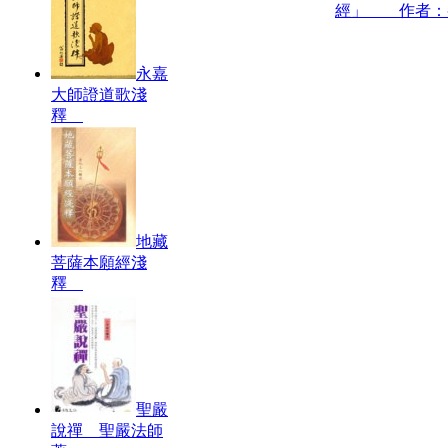
經」 作者：
永嘉
大師證道歌淺
釋
地藏
菩薩本願經淺
釋
聖嚴
說禪 聖嚴法師