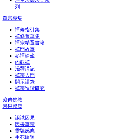
淨空法師法語系
列
禪宗專集
禪修指引集
禪修菁華集
禪宗精選書籍
禪門故事
參禪靜坐
內觀禪
淺釋講記
禪宗入門
開示語錄
禪宗進階研究
藏傳佛教
因果感應
認識因果
因果事蹟
靈驗感應
生死輪迴