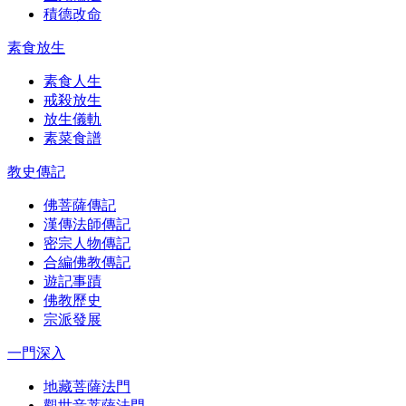
積德改命
素食放生
素食人生
戒殺放生
放生儀軌
素菜食譜
教史傳記
佛菩薩傳記
漢傳法師傳記
密宗人物傳記
合編佛教傳記
遊記事蹟
佛教歷史
宗派發展
一門深入
地藏菩薩法門
觀世音菩薩法門