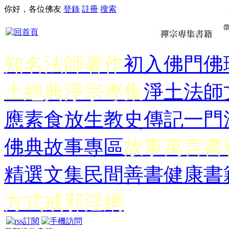
你好，各位佛友
登錄
註冊
搜索
知名法師著作
初入佛門
佛
土經典
淨宗專集
淨土法師
應
素食放生
教史傳記
一門
佛典故事專區
故事寓言書
精選文集
民間善書
健康書
方式
戒邪淫網