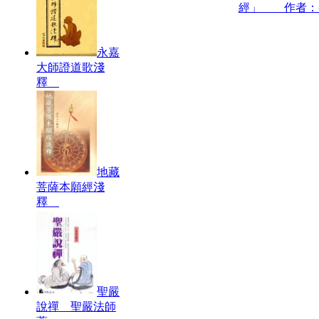
經」 作者：
永嘉
大師證道歌淺
釋
地藏
菩薩本願經淺
釋
聖嚴
說禪 聖嚴法師