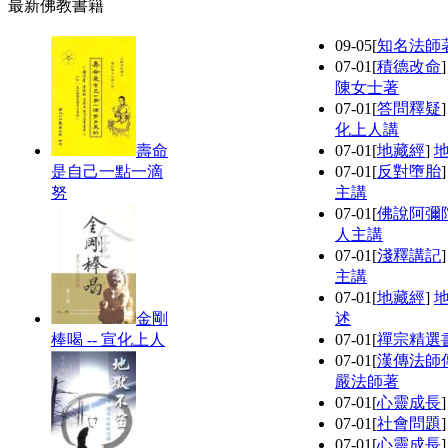
最新佛教書籍
09-05
[
知名法師
07-01
[
積德改命
陳女士著
07-01
[
答問釋疑
化上人講
壽命
07-01
[
地藏經
]
是自己一點一滴
07-01
[
反對墮胎
努
主講
07-01
[
佛說阿彌
人主講
07-01
[
淺釋講記
主講
07-01
[
地藏經
]
金剛
述
棒喝 -- 宣化上人
07-01
[
禪宗精選
07-01
[
漢傳法師
嚴法師著
07-01
[
心靈成長
07-01
[
社會問題
07-01
[
心靈成長