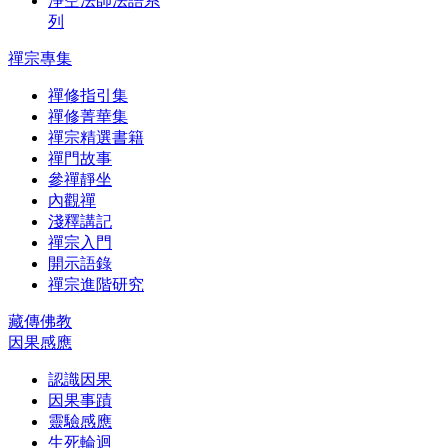
淨空法師法語系
列
禪宗專集
禪修指引集
禪修菁華集
禪宗精選書籍
禪門故事
參禪靜坐
內觀禪
淺釋講記
禪宗入門
開示語錄
禪宗進階研究
藏傳佛教
因果感應
認識因果
因果事蹟
靈驗感應
生死輪迴