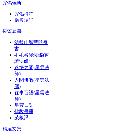
咒偈儀軌
咒偈持誦
儀規課誦
長篇套書
法鼓山智慧隨身
書
毛毛蟲變蝴蝶(道
證法師)
迷悟之間(星雲法
師)
人間佛教(星雲法
師)
往事百語(星雲法
師)
星雲日記
佛教畫冊
菜根譚
精選文集