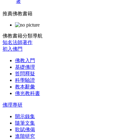
著
推薦佛教書籍
佛教書籍分類導航
知名法師著作
初入佛門
佛教入門
基礎佛理
答問釋疑
科學驗證
教本辭彙
佛光教科書
佛理專研
開示錄集
隨筆文集
歌賦佛偈
進階研究