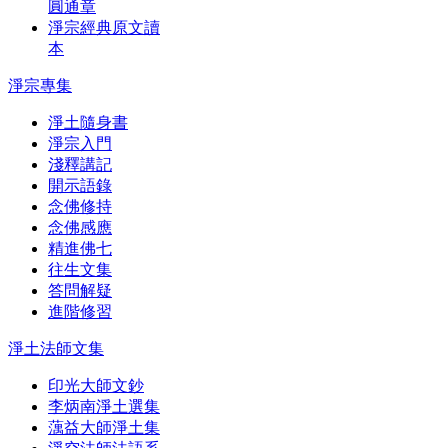
圓通章
淨宗經典原文讀
本
淨宗專集
淨土隨身書
淨宗入門
淺釋講記
開示語錄
念佛修持
念佛感應
精進佛七
往生文集
答問解疑
進階修習
淨土法師文集
印光大師文鈔
李炳南淨土選集
蕅益大師淨土集