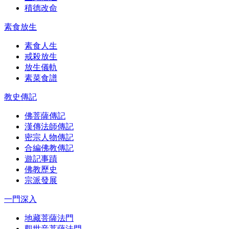
積德改命
素食放生
素食人生
戒殺放生
放生儀軌
素菜食譜
教史傳記
佛菩薩傳記
漢傳法師傳記
密宗人物傳記
合編佛教傳記
遊記事蹟
佛教歷史
宗派發展
一門深入
地藏菩薩法門
觀世音菩薩法門