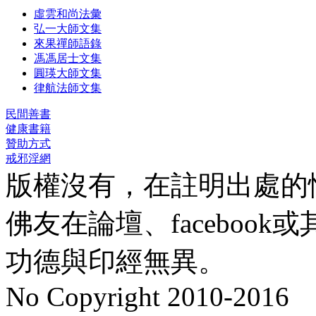
虛雲和尚法彙
弘一大師文集
來果禪師語錄
馮馮居士文集
圓瑛大師文集
律航法師文集
民間善書
健康書籍
贊助方式
戒邪淫網
版權沒有，在註明出處的
佛友在論壇、faceboo
功德與印經無異。
No Copyright 2010-2016