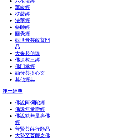
六祖壇經
華嚴經
楞嚴經
法華經
藥師經
圓覺經
觀世音菩薩普門
品
大乘起信論
佛遺教三經
佛門孝經
勸發菩提心文
其他經典
淨土經典
佛說阿彌陀經
佛說無量壽經
佛說觀無量壽佛
經
普賢菩薩行願品
大勢至菩薩念佛