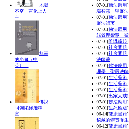
地獄
07-01
[
佛法應用
不空 宣化上人
場智慧 聖嚴法
主
07-01
[
佛法應用
嚴法師著
07-01
[
佛法應用
緒管理智慧 聖
07-01
[
唯識緣起
07-01
[
社會問題
無辜
07-01
[
社會問題
的小鬼（中
法師著
英）
07-01
[
佛法應用
理學 聖嚴法師
07-01
[
生活藝術
07-01
[
生活藝術
07-01
[
生活藝術
07-01
[
出家人戒
佛說
07-01
[
佛法應用
阿彌陀經淺釋
07-01
[
生死輪迴
宣
06-14
[
健康書籍
秘藏的體質養生
06-12
[
健康書籍