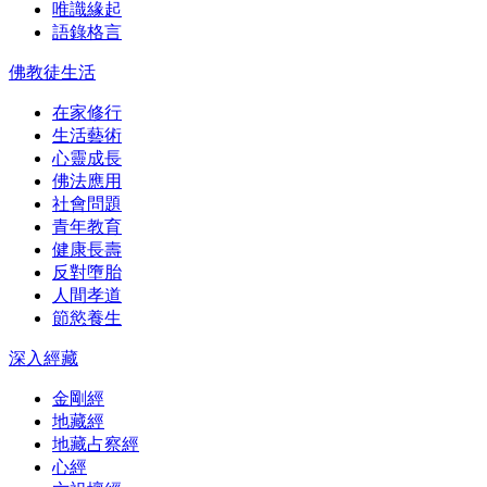
唯識緣起
語錄格言
佛教徒生活
在家修行
生活藝術
心靈成長
佛法應用
社會問題
青年教育
健康長壽
反對墮胎
人間孝道
節慾養生
深入經藏
金剛經
地藏經
地藏占察經
心經