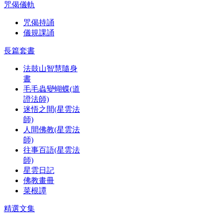
咒偈儀軌
咒偈持誦
儀規課誦
長篇套書
法鼓山智慧隨身
書
毛毛蟲變蝴蝶(道
證法師)
迷悟之間(星雲法
師)
人間佛教(星雲法
師)
往事百語(星雲法
師)
星雲日記
佛教畫冊
菜根譚
精選文集