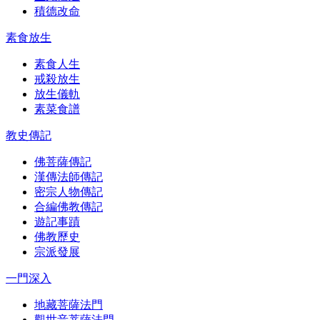
積德改命
素食放生
素食人生
戒殺放生
放生儀軌
素菜食譜
教史傳記
佛菩薩傳記
漢傳法師傳記
密宗人物傳記
合編佛教傳記
遊記事蹟
佛教歷史
宗派發展
一門深入
地藏菩薩法門
觀世音菩薩法門