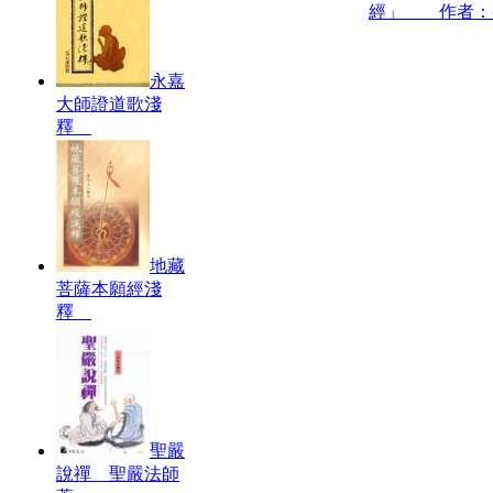
經」 作者：
永嘉
大師證道歌淺
釋
地藏
菩薩本願經淺
釋
聖嚴
說禪 聖嚴法師