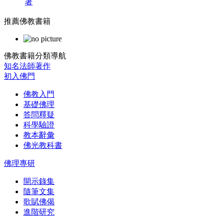
著
推薦佛教書籍
佛教書籍分類導航
知名法師著作
初入佛門
佛教入門
基礎佛理
答問釋疑
科學驗證
教本辭彙
佛光教科書
佛理專研
開示錄集
隨筆文集
歌賦佛偈
進階研究