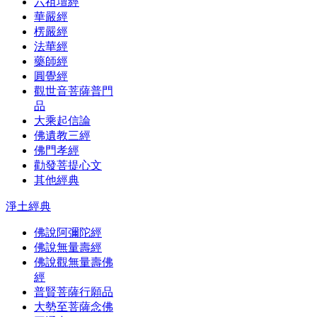
六祖壇經
華嚴經
楞嚴經
法華經
藥師經
圓覺經
觀世音菩薩普門
品
大乘起信論
佛遺教三經
佛門孝經
勸發菩提心文
其他經典
淨土經典
佛說阿彌陀經
佛說無量壽經
佛說觀無量壽佛
經
普賢菩薩行願品
大勢至菩薩念佛