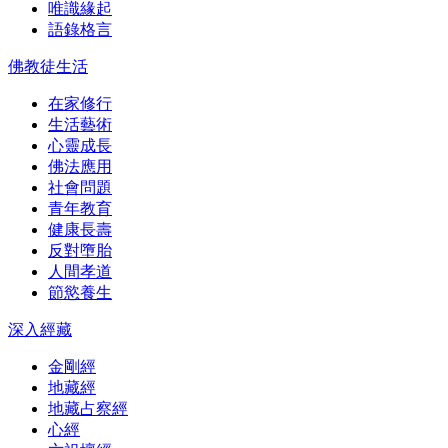
唯識緣起
語錄格言
佛教徒生活
在家修行
生活藝術
心靈成長
佛法應用
社會問題
青年教育
健康長壽
反對墮胎
人間孝道
節慾養生
深入經藏
金剛經
地藏經
地藏占察經
心經