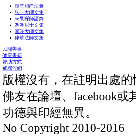
虛雲和尚法彙
弘一大師文集
來果禪師語錄
馮馮居士文集
圓瑛大師文集
律航法師文集
民間善書
健康書籍
贊助方式
戒邪淫網
版權沒有，在註明出處的
佛友在論壇、faceboo
功德與印經無異。
No Copyright 2010-2016