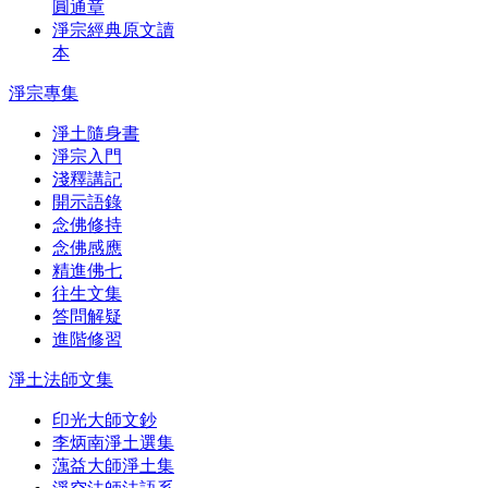
圓通章
淨宗經典原文讀
本
淨宗專集
淨土隨身書
淨宗入門
淺釋講記
開示語錄
念佛修持
念佛感應
精進佛七
往生文集
答問解疑
進階修習
淨土法師文集
印光大師文鈔
李炳南淨土選集
蕅益大師淨土集