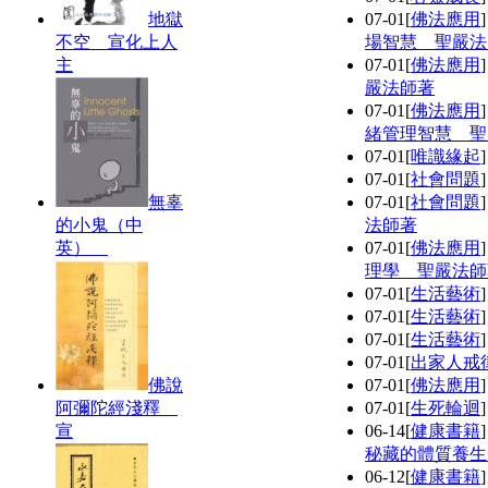
地獄
07-01
[
佛法應用
不空 宣化上人
場智慧 聖嚴法
主
07-01
[
佛法應用
嚴法師著
07-01
[
佛法應用
緒管理智慧 聖
07-01
[
唯識緣起
07-01
[
社會問題
無辜
07-01
[
社會問題
的小鬼（中
法師著
英）
07-01
[
佛法應用
理學 聖嚴法師
07-01
[
生活藝術
07-01
[
生活藝術
07-01
[
生活藝術
07-01
[
出家人戒
佛說
07-01
[
佛法應用
阿彌陀經淺釋
07-01
[
生死輪迴
宣
06-14
[
健康書籍
秘藏的體質養生
06-12
[
健康書籍