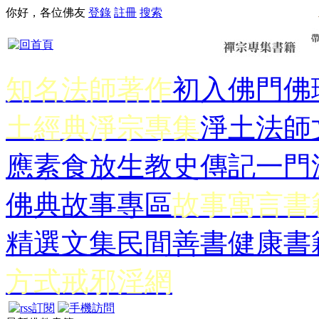
你好，各位佛友
登錄
註冊
搜索
知名法師著作
初入佛門
佛
土經典
淨宗專集
淨土法師
應
素食放生
教史傳記
一門
佛典故事專區
故事寓言書
精選文集
民間善書
健康書
方式
戒邪淫網