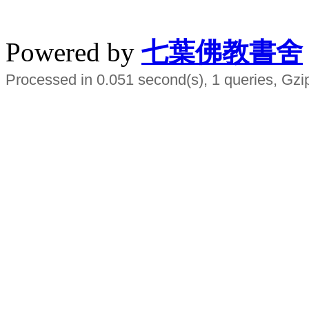
水晶
順正府大王公求道
Powered by
七葉佛教書舍
Processed in 0.051 second(s), 1 queries, Gzi
Smart EMS Slimming Muscle Trainer