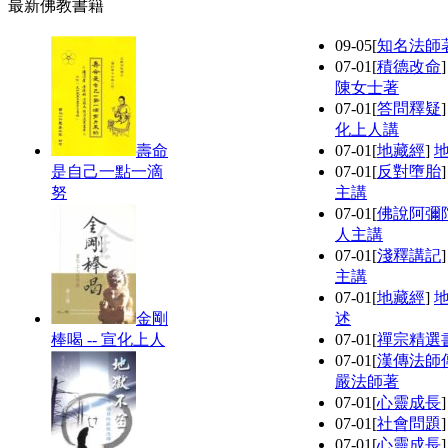
最新佛教書籍
09-05
[
知名法師
07-01
[
積德改命
陳女士著
07-01
[
答問釋疑
化上人講
壽命
07-01
[
地藏經
]
是自己一點一滴
07-01
[
反對墮胎
努
主講
07-01
[
佛說阿彌
人主講
07-01
[
淺釋講記
主講
07-01
[
地藏經
]
金剛
述
棒喝 -- 宣化上人
07-01
[
禪宗精選
07-01
[
漢傳法師
嚴法師著
07-01
[
心靈成長
07-01
[
社會問題
07-01
[
心靈成長