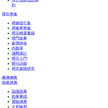
淨空法師法語系
列
禪宗專集
禪修指引集
禪修菁華集
禪宗精選書籍
禪門故事
參禪靜坐
內觀禪
淺釋講記
禪宗入門
開示語錄
禪宗進階研究
藏傳佛教
因果感應
認識因果
因果事蹟
靈驗感應
生死輪迴