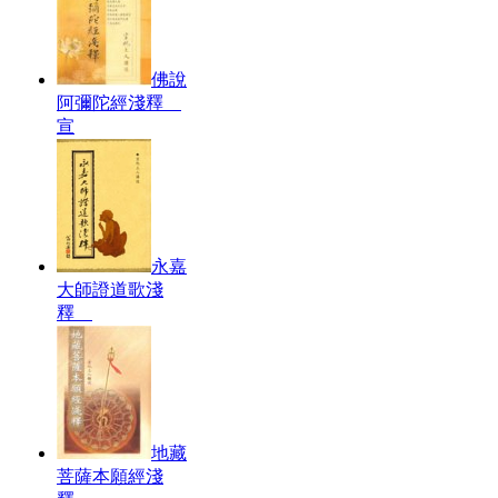
佛說
阿彌陀經淺釋
宣
永嘉
大師證道歌淺
釋
地藏
菩薩本願經淺