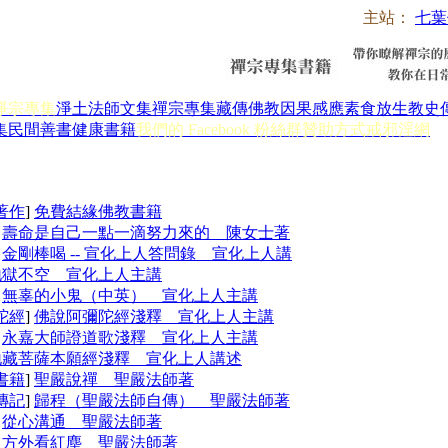
主站：
七葉
淨宗專集
淨土法師文集
禪宗專集
藏傳佛教
因果感應
素食放生
教史
集
民間善書
健康書籍
我們的 Facebook 粉絲群
贊助方式
戒邪淫網
著作
]
免費結緣佛教書籍
]
壽命是自己一點一滴努力來的 陳女士著
]
金剛棒喝 -- 宣化上人答問錄 宣化上人講
地獄不空 宣化上人主講
]
無辜的小鬼（中英） 宣化上人主講
陀經
]
佛說阿彌陀經淺釋 宣化上人主講
]
永嘉大師證道歌淺釋 宣化上人主講
地藏菩薩本願經淺釋 宣化上人講述
書籍
]
聖嚴說禪 聖嚴法師著
傳記
]
歸程（聖嚴法師自傳） 聖嚴法師著
]
從心溝通 聖嚴法師著
]
方外看紅塵 聖嚴法師著