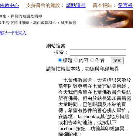
佛教中心
支持書舍的建設：
請點這裡
書本報錯：
留言板
傳記
一門深入
網站搜索
搜索：
標題
內容
作者
搜索
請幫忙轉貼本站，功德與印經無異
「七葉佛教書舍」命名構思來源於
當年阿難尊者在七葉窟結集佛經，
今天我們希望在七葉佛教書舍集結
所有佛書。但由於站長添加書籍需
大量時間，已無暇顧及本站的宣
傳，希望有條件的善心佛友幫忙，
在論壇、facebook或其他地方轉貼
或相告本站連結，或按以下
facebook按鈕，功德與印經無異，
阿彌陀佛！