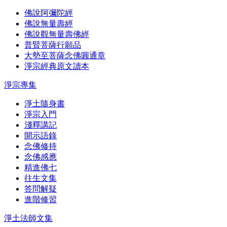
佛說阿彌陀經
佛說無量壽經
佛說觀無量壽佛經
普賢菩薩行願品
大勢至菩薩念佛圓通章
淨宗經典原文讀本
淨宗專集
淨土隨身書
淨宗入門
淺釋講記
開示語錄
念佛修持
念佛感應
精進佛七
往生文集
答問解疑
進階修習
淨土法師文集