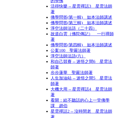
的學佛
活得快樂 -- 星雲禪話3 星雲法師
著
佛學問答(第一輯) 如本法師講述
佛學問答(第三輯) 如本法師講述
淨空法師法語（二十四）
故道白雲（佛陀傳記） 一行禪師
著
佛學問答(第四輯) 如本法師講述
公案100 聖嚴法師著
淨空法師法語(六）
和自己競賽 -- 迷悟之間6 星雲法
師著
步步蓮華 聖嚴法師著
人生加油站 -- 迷悟之間5 星雲法
師著
大機大用 -- 星雲禪話4 星雲法師
著
看開：給不聽話的心上一堂佛學
課 趙伯
星雲禪話2 -- 沒時間老 星雲法師
著