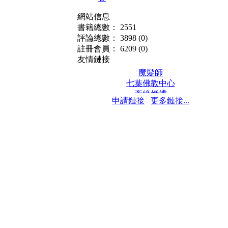
網站信息
書籍總數： 2551
評論總數： 3898
(0)
註冊會員： 6209
(0)
友情鏈接
魔髮師
七葉佛教中心
牽緣婚禮
申請鏈接
更多鏈接...
保髮堂