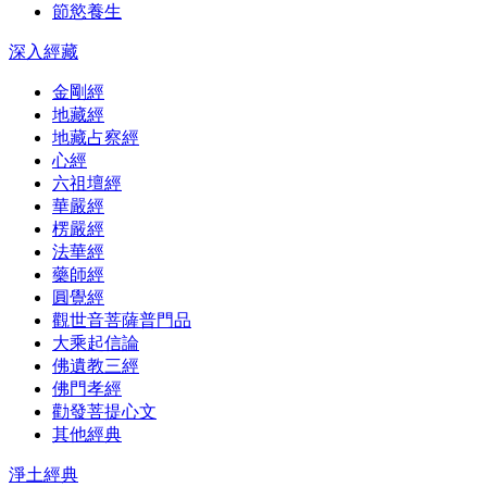
節慾養生
深入經藏
金剛經
地藏經
地藏占察經
心經
六祖壇經
華嚴經
楞嚴經
法華經
藥師經
圓覺經
觀世音菩薩普門品
大乘起信論
佛遺教三經
佛門孝經
勸發菩提心文
其他經典
淨土經典