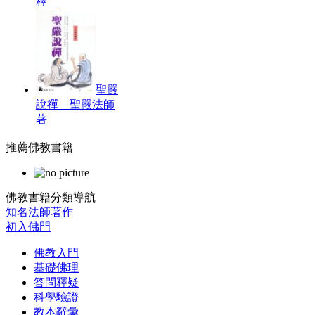
釋
聖嚴
說禪 聖嚴法師
著
推薦佛教書籍
佛教書籍分類導航
知名法師著作
初入佛門
佛教入門
基礎佛理
答問釋疑
科學驗證
教本辭彙