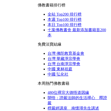
佛教書籍排行榜
全站 Top200 排行榜
本週 Top100 排行榜
本日 Top100 排行榜
七葉佛教書舍 最新添加書籍首200
本
免費法寶結緣
台灣 佛陀教育基金會
台灣 華藏淨宗學會
台灣 台南淨宗學會
中國 東林祖庭
中國 弘化社
本周熱門佛教書籍
480位禪宗大德悟道因緣
開悟：證嚴法師的生活禪心 釋證
嚴
楞嚴經講座 南懷瑾先生講述