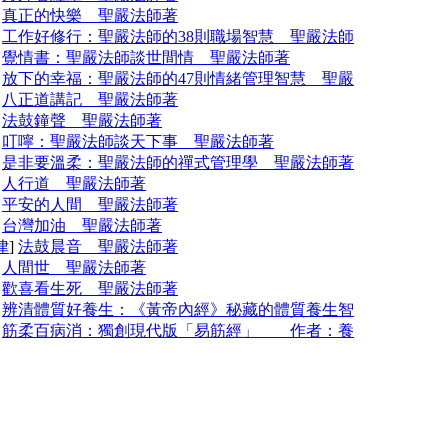
]
真正的快樂 聖嚴法師著
]
工作好修行：聖嚴法師的38則職場智慧 聖嚴法師
]
覺情書：聖嚴法師談世間情 聖嚴法師著
]
放下的幸福：聖嚴法師的47則情緒管理智慧 聖嚴
]
八正道講記 聖嚴法師著
]
法鼓鐘聲 聖嚴法師著
]
叮嚀：聖嚴法師談天下事 聖嚴法師著
]
是非要溫柔：聖嚴法師的禪式管理學 聖嚴法師著
]
人行道 聖嚴法師著
]
平安的人間 聖嚴法師著
]
台灣加油 聖嚴法師著
律
]
法鼓晨音 聖嚴法師著
]
人間世 聖嚴法師著
]
歡喜看生死 聖嚴法師著
]
辨清體質好養生：《黃帝內經》秘藏的體質養生智
]
筋柔百病消：獨創現代版「易筋經」 作者：養