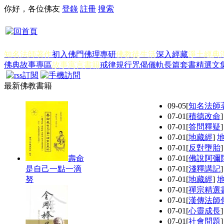
你好，各位佛友
登錄
註冊
搜索
知名法師著作
初入佛門
佛理專研
佛教徒生活
深入經藏
淨土經典
佛典故事專區
故事寓言書籍
戒律規行
咒偈儀軌
長篇套書
精選文
最新佛教書籍
09-05
[
知名法師
07-01
[
積德改命
07-01
[
答問釋疑
07-01
[
地藏經
]
07-01
[
反對墮胎
壽命
07-01
[
佛說阿彌
是自己一點一滴
07-01
[
淺釋講記
努
07-01
[
地藏經
]
07-01
[
禪宗精選
07-01
[
漢傳法師
07-01
[
心靈成長
07-01
[
社會問題