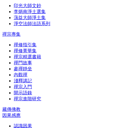
印光大師文鈔
李炳南淨土選集
蕅益大師淨土集
淨空法師法語系列
禪宗專集
禪修指引集
禪修菁華集
禪宗精選書籍
禪門故事
參禪靜坐
內觀禪
淺釋講記
禪宗入門
開示語錄
禪宗進階研究
藏傳佛教
因果感應
認識因果