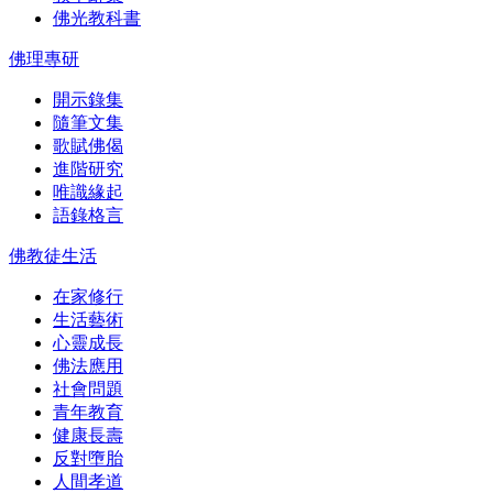
佛光教科書
佛理專研
開示錄集
隨筆文集
歌賦佛偈
進階研究
唯識緣起
語錄格言
佛教徒生活
在家修行
生活藝術
心靈成長
佛法應用
社會問題
青年教育
健康長壽
反對墮胎
人間孝道