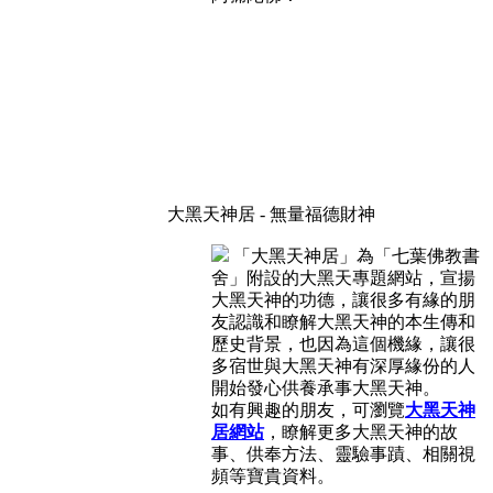
大黑天神居 - 無量福德財神
「大黑天神居」為「七葉佛教書
舍」附設的大黑天專題網站，宣揚
大黑天神的功德，讓很多有緣的朋
友認識和瞭解大黑天神的本生傳和
歷史背景，也因為這個機緣，讓很
多宿世與大黑天神有深厚緣份的人
開始發心供養承事大黑天神。
如有興趣的朋友，可瀏覽
大黑天神
居網站
，瞭解更多大黑天神的故
事、供奉方法、靈驗事蹟、相關視
頻等寶貴資料。