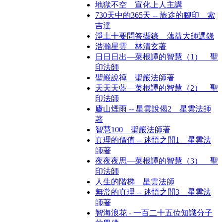
地獄不空 宣化上人主講
730天中的365天 -- 旅途的腳印 索
吉達
淨土十要問答擷錄 蕅益大師選錄
浩瀚星雲 林清玄著
日日日出—菜根譚的智慧（1） 聖
印法師
聖嚴說禪 聖嚴法師著
天天天藍—菜根譚的智慧（2） 聖
印法師
廬山煙雨 -- 星雲說偈2 星雲法師
著
智慧100 聖嚴法師著
真理的價值 -- 迷悟之間1 星雲法
師著
夜夜夜思—菜根譚的智慧（3） 聖
印法師
人生的階梯 星雲法師
無常的真理 -- 迷悟之間3 星雲法
師著
智海浪花 - 一百二十五位知識分子