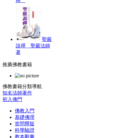
釋
聖嚴
說禪 聖嚴法師
著
推薦佛教書籍
佛教書籍分類導航
知名法師著作
初入佛門
佛教入門
基礎佛理
答問釋疑
科學驗證
教本辭彙