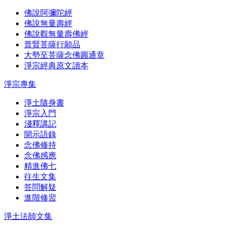
佛說阿彌陀經
佛說無量壽經
佛說觀無量壽佛經
普賢菩薩行願品
大勢至菩薩念佛圓通章
淨宗經典原文讀本
淨宗專集
淨土隨身書
淨宗入門
淺釋講記
開示語錄
念佛修持
念佛感應
精進佛七
往生文集
答問解疑
進階修習
淨土法師文集