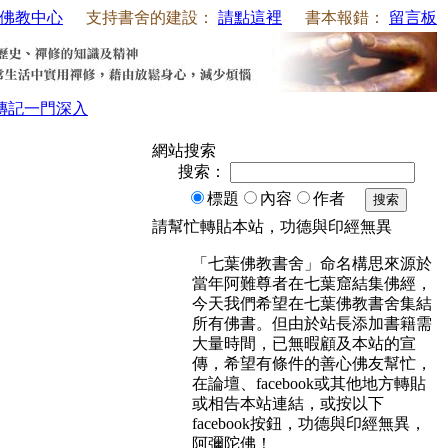
佛教中心
支持書舍的建設：
請點這裡
書本報錯：
留言板
傳記
一門深入
網站搜索
搜索：
標題
內容
作者
搜索
請幫忙轉貼本站，功德與印經無異
「七葉佛教書舍」命名構思來源於
當年阿難尊者在七葉窟結集佛經，
今天我們希望在七葉佛教書舍集結
所有佛書。但由於站長添加書籍需
大量時間，已無暇顧及本站的宣
傳，希望有條件的善心佛友幫忙，
在論壇、facebook或其他地方轉貼
或相告本站連結，或按以下
facebook按鈕，功德與印經無異，
阿彌陀佛！