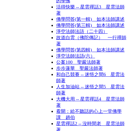
的學佛
活得快樂 -- 星雲禪話3 星雲法師
著
佛學問答(第一輯) 如本法師講述
佛學問答(第三輯) 如本法師講述
淨空法師法語（二十四）
故道白雲（佛陀傳記） 一行禪師
著
佛學問答(第四輯) 如本法師講述
淨空法師法語(六）
公案100 聖嚴法師著
步步蓮華 聖嚴法師著
和自己競賽 -- 迷悟之間6 星雲法
師著
人生加油站 -- 迷悟之間5 星雲法
師著
大機大用 -- 星雲禪話4 星雲法師
著
看開：給不聽話的心上一堂佛學
課 趙伯
星雲禪話2 -- 沒時間老 星雲法師
著