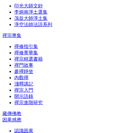
印光大師文鈔
李炳南淨土選集
蕅益大師淨土集
淨空法師法語系列
禪宗專集
禪修指引集
禪修菁華集
禪宗精選書籍
禪門故事
參禪靜坐
內觀禪
淺釋講記
禪宗入門
開示語錄
禪宗進階研究
藏傳佛教
因果感應
認識因果