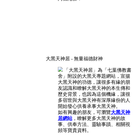
大黑天神居 - 無量福德財神
「大黑天神居」為「七葉佛教書
舍」附設的大黑天專題網站，宣揚
大黑天神的功德，讓很多有緣的朋
友認識和瞭解大黑天神的本生傳和
歷史背景，也因為這個機緣，讓很
多宿世與大黑天神有深厚緣份的人
開始發心供養承事大黑天神。
如有興趣的朋友，可瀏覽
大黑天神
居網站
，瞭解更多大黑天神的故
事、供奉方法、靈驗事蹟、相關視
頻等寶貴資料。