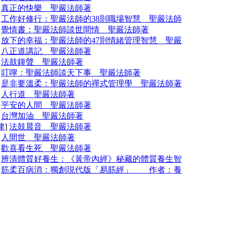
]
真正的快樂 聖嚴法師著
]
工作好修行：聖嚴法師的38則職場智慧 聖嚴法師
]
覺情書：聖嚴法師談世間情 聖嚴法師著
]
放下的幸福：聖嚴法師的47則情緒管理智慧 聖嚴
]
八正道講記 聖嚴法師著
]
法鼓鐘聲 聖嚴法師著
]
叮嚀：聖嚴法師談天下事 聖嚴法師著
]
是非要溫柔：聖嚴法師的禪式管理學 聖嚴法師著
]
人行道 聖嚴法師著
]
平安的人間 聖嚴法師著
]
台灣加油 聖嚴法師著
律
]
法鼓晨音 聖嚴法師著
]
人間世 聖嚴法師著
]
歡喜看生死 聖嚴法師著
]
辨清體質好養生：《黃帝內經》秘藏的體質養生智
]
筋柔百病消：獨創現代版「易筋經」 作者：養