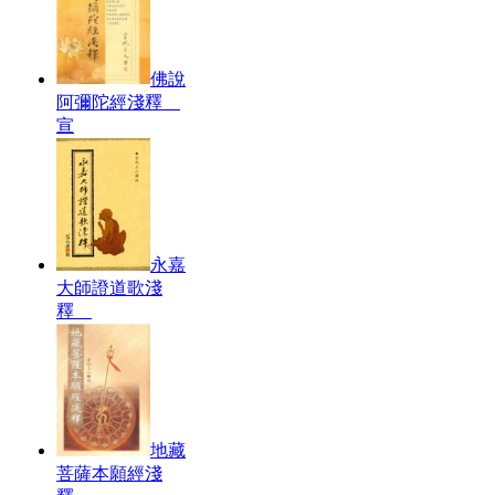
佛說
阿彌陀經淺釋
宣
永嘉
大師證道歌淺
釋
地藏
菩薩本願經淺