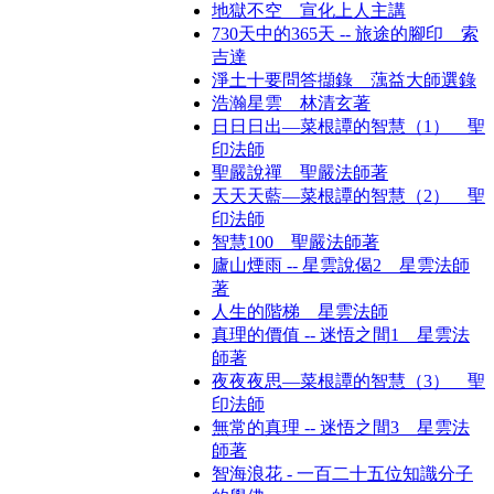
地獄不空 宣化上人主講
730天中的365天 -- 旅途的腳印 索
吉達
淨土十要問答擷錄 蕅益大師選錄
浩瀚星雲 林清玄著
日日日出—菜根譚的智慧（1） 聖
印法師
聖嚴說禪 聖嚴法師著
天天天藍—菜根譚的智慧（2） 聖
印法師
智慧100 聖嚴法師著
廬山煙雨 -- 星雲說偈2 星雲法師
著
人生的階梯 星雲法師
真理的價值 -- 迷悟之間1 星雲法
師著
夜夜夜思—菜根譚的智慧（3） 聖
印法師
無常的真理 -- 迷悟之間3 星雲法
師著
智海浪花 - 一百二十五位知識分子