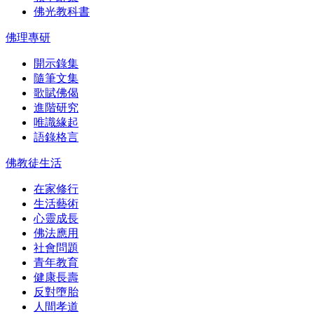
佛光教科書
佛理專研
開示錄集
隨筆文集
歌賦佛偈
進階研究
唯識緣起
語錄格言
佛教徒生活
在家修行
生活藝術
心靈成長
佛法應用
社會問題
青年教育
健康長壽
反對墮胎
人間孝道