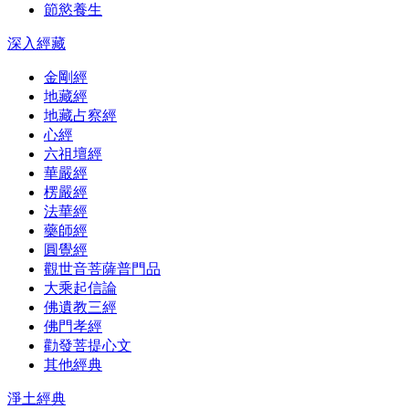
節慾養生
深入經藏
金剛經
地藏經
地藏占察經
心經
六祖壇經
華嚴經
楞嚴經
法華經
藥師經
圓覺經
觀世音菩薩普門品
大乘起信論
佛遺教三經
佛門孝經
勸發菩提心文
其他經典
淨土經典