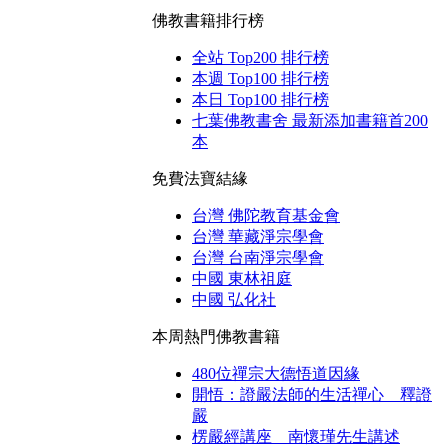
佛教書籍排行榜
全站 Top200 排行榜
本週 Top100 排行榜
本日 Top100 排行榜
七葉佛教書舍 最新添加書籍首200
本
免費法寶結緣
台灣 佛陀教育基金會
台灣 華藏淨宗學會
台灣 台南淨宗學會
中國 東林祖庭
中國 弘化社
本周熱門佛教書籍
480位禪宗大德悟道因緣
開悟：證嚴法師的生活禪心 釋證
嚴
楞嚴經講座 南懷瑾先生講述