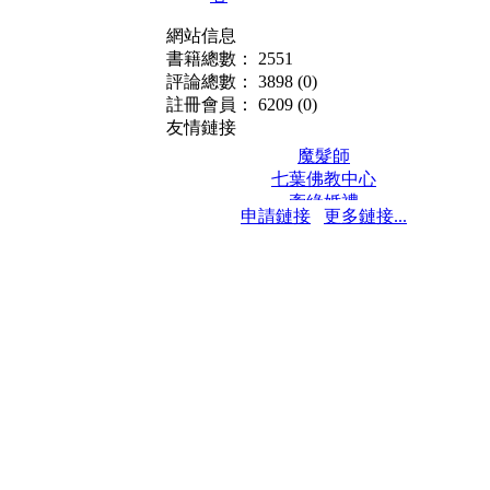
網站信息
書籍總數： 2551
評論總數： 3898
(0)
註冊會員： 6209
(0)
友情鏈接
魔髮師
七葉佛教中心
牽緣婚禮
申請鏈接
更多鏈接...
保髮堂