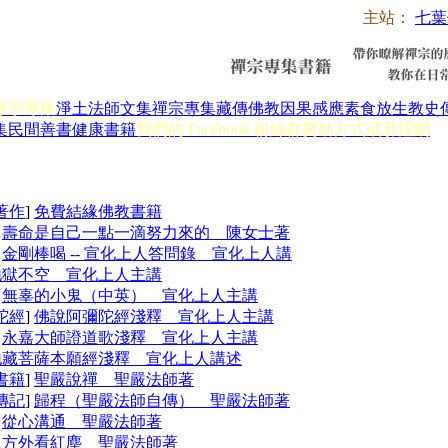
主站：
七葉
淨宗專集
淨土法師文集
禪宗專集
藏傳佛教
因果感應
素食放生
教史
集
民間善書
健康書籍
我們的 Facebook 粉絲群
贊助方式
戒邪淫網
著作
]
免費結緣佛教書籍
]
壽命是自己一點一滴努力來的 陳女士著
]
金剛棒喝 -- 宣化上人答問錄 宣化上人講
地獄不空 宣化上人主講
]
無辜的小鬼（中英） 宣化上人主講
陀經
]
佛說阿彌陀經淺釋 宣化上人主講
]
永嘉大師證道歌淺釋 宣化上人主講
地藏菩薩本願經淺釋 宣化上人講述
書籍
]
聖嚴說禪 聖嚴法師著
傳記
]
歸程（聖嚴法師自傳） 聖嚴法師著
]
從心溝通 聖嚴法師著
]
方外看紅塵 聖嚴法師著