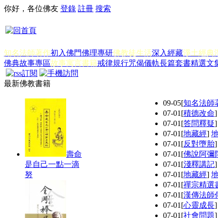
你好，各位佛友
登錄
註冊
搜索
知名法師著作
初入佛門
佛理專研
佛教徒生活
深入經藏
淨土經典
佛典故事專區
故事寓言書籍
戒律規行
咒偈儀軌
長篇套書
精選文
最新佛教書籍
09-05
[
知名法師
07-01
[
積德改命
07-01
[
答問釋疑
07-01
[
地藏經
]
07-01
[
反對墮胎
壽命
07-01
[
佛說阿彌
是自己一點一滴
07-01
[
淺釋講記
努
07-01
[
地藏經
]
07-01
[
禪宗精選
07-01
[
漢傳法師
07-01
[
心靈成長
07-01
[
社會問題