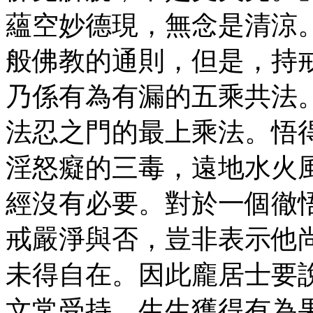
蘊空妙德現，無念是清涼
般佛教的通則，但是，持
乃係有為有漏的五乘共法
法忍之門的最上乘法。悟
淫怒癡的三毒，遠地水火
經沒有必要。對於一個徹
戒嚴淨與否，豈非表示他
未得自在。因此龐居士要
文常受持，生生獲得有為