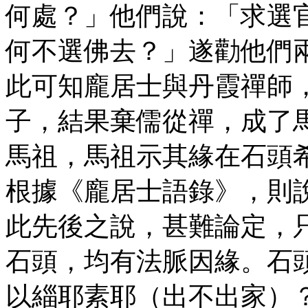
何處？」他們說：「求選
何不選佛去？」遂勸他們
此可知龐居士與丹霞禪師
子，結果棄儒從禪，成了
馬祖，馬祖示其緣在石頭希
根據《龐居士語錄》，則
此先後之說，甚難論定，
石頭，均有法脈因緣。石
以緇耶素耶（出不出家）