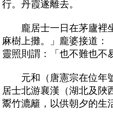
行。丹霞遂離去。
龐居士一日在茅廬裡坐
麻樹上攤。」龐婆接道：
靈照則謂：「也不難也不
元和（唐憲宗在位年號，
居士北游襄漢（湖北及陜
鬻竹漉籬，以供朝夕的生