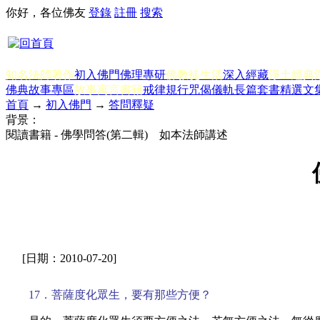
你好，各位佛友
登錄
註冊
搜索
知名法師著作
初入佛門
佛理專研
佛教徒生活
深入經藏
淨土經典
佛典故事專區
故事寓言書籍
戒律規行
咒偈儀軌
長篇套書
精選文
首頁
→
初入佛門
→
答問釋疑
背景：
閱讀書籍 - 佛學問答(第二輯) 如本法師講述
[日期：2010-07-20]
17．菩薩度化眾生，要有那些方便？