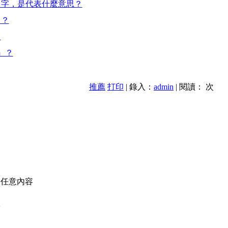
』字，是代表什麼意思？
』？
？
』？
推薦
打印
| 錄入：
admin
| 閱讀：
次
的任意內容
款