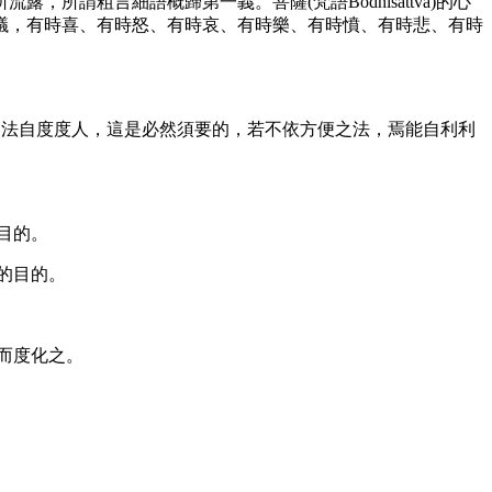
所流露，所謂粗言細語概歸第一義。菩薩
(梵語Bodhisattva)的心
議，有時喜、有時怒、有時哀、有時樂、有時憤、有時悲、有時
法，以方便法自度度人，這是必然須要的，若不依方便之法，焉能自利利
目的。
的目的。
而度化之。