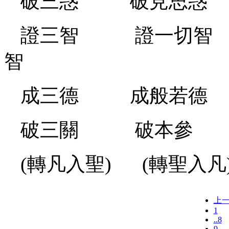
破三惑 破見思惑
證三智 證一切智
智
成三德 成般若德
破三關 破本
(轉凡入聖) (轉聖入凡
上
1
..8
9