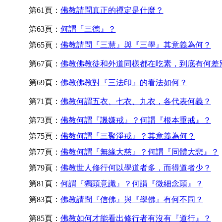
第61頁：
佛教請問真正的禪定是什麼？
第63頁：
何謂『三德』？
第65頁：
佛教請問『三慧』與『三學』其意義為何？
第67頁：
佛教佛教徒和外道同樣都在吃素，到底有何差
第69頁：
佛教佛教對『三法印』的看法如何？
第71頁：
佛教何謂五衣、七衣、九衣，各代表何義？
第73頁：
佛教何謂『譏嫌戒』？何謂『根本重戒』？
第75頁：
佛教何謂『三聚淨戒』？其意義為何？
第77頁：
佛教何謂『無緣大慈』？何謂『同體大悲』？
第79頁：
佛教世人修行何以學道者多，而得道者少？
第81頁：
何謂『獨頭意識』？何謂『微細念頭』？
第83頁：
佛教請問『信佛』與『學佛』有何不同？
第85頁：
佛教如何才能看出修行者有沒有『道行』？