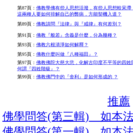
第87頁：
佛教學佛有些人思想活潑，有些人思想較呆滯
這兩種人要如何排解自己的弊病，方能契機入道？
第89頁：
佛教請問『法律』與『戒律』有何差別？
第91頁：
佛教『般若』含義是什麼，分為幾種？
第93頁：
佛教六根清淨如何解釋？
第95頁：
佛教什麼叫做『八種福田』？
第97頁：
佛教佛陀大慈大悲，化解古印度不平等的四姓
何謂『四姓階級』？
第99頁：
佛教佛門中的『舍利』是如何形成的 ？
推薦
佛學問答(第三輯) 如本
佛學問答(第一輯) 如本