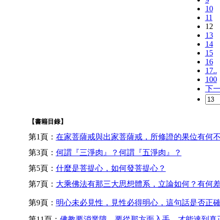
10
11
12
13
14
15
16
17..
100
下
【書籍目錄】
第1頁：
在家菩薩戒與出家菩薩戒，所修證的果位有何
第3頁：
何謂『三淨肉』？何謂『五淨肉』？
第5頁：
什麼是菩提心，如何發菩提心？
第7頁：
大乘佛法有那三大思想體系，立論如何？有何
第9頁：
明心未必見性，見性必得明心，這句話是否正
第11頁：
佛教要消業障，要從那方面入手，才能達到真