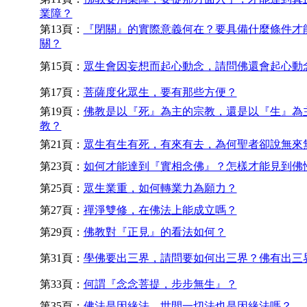
業障？
第13頁：
『閉關』的實際意義何在？要具備什麼條件才
關？
第15頁：
眾生會因妄想而起心動念，請問佛還會起心動
第17頁：
菩薩度化眾生，要有那些方便？
第19頁：
佛教是以『死』為主的宗教，還是以『生』為
教？
第21頁：
眾生有生有死，有來有去，為何聖者卻說無來
第23頁：
如何才能達到『實相念佛』？怎樣才能見到佛
第25頁：
眾生業重，如何轉業力為願力？
第27頁：
禪淨雙修，在佛法上能成立嗎？
第29頁：
佛教對『正見』的看法如何？
第31頁：
學佛要出三界，請問要如何出三界？佛有出三
第33頁：
何謂『念念菩提，步步無生』？
第35頁：
佛法是因緣法，世間一切法也是因緣法嗎？