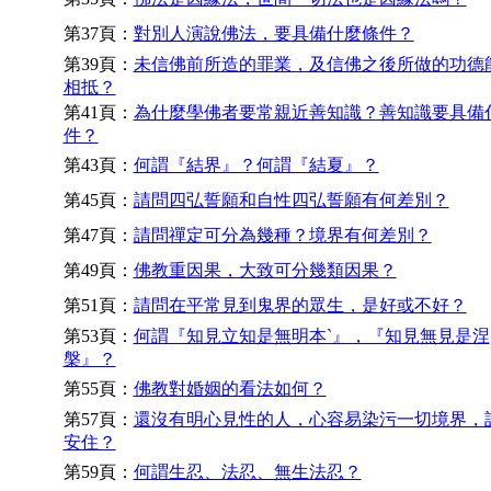
第37頁：
對別人演說佛法，要具備什麼條件？
第39頁：
未信佛前所造的罪業，及信佛之後所做的功德
相抵？
第41頁：
為什麼學佛者要常親近善知識？善知識要具備
件？
第43頁：
何謂『結界』？何謂『結夏』？
第45頁：
請問四弘誓願和自性四弘誓願有何差別？
第47頁：
請問禪定可分為幾種？境界有何差別？
第49頁：
佛教重因果，大致可分幾類因果？
第51頁：
請問在平常見到鬼界的眾生，是好或不好？
第53頁：
何謂『知見立知是無明本`』，『知見無見是涅
槃』？
第55頁：
佛教對婚姻的看法如何？
第57頁：
還沒有明心見性的人，心容易染污一切境界，
安住？
第59頁：
何謂生忍、法忍、無生法忍？