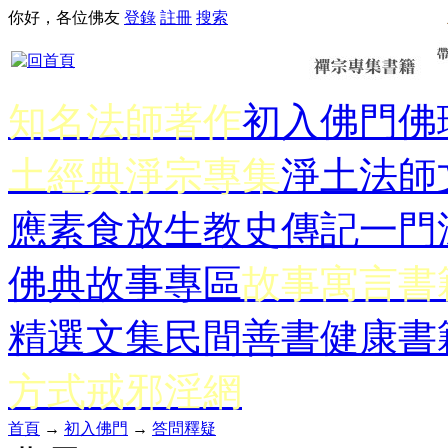
你好，各位佛友
登錄
註冊
搜索
知名法師著作
初入佛門
佛
土經典
淨宗專集
淨土法師
應
素食放生
教史傳記
一門
佛典故事專區
故事寓言書
精選文集
民間善書
健康書
方式
戒邪淫網
首頁
→
初入佛門
→
答問釋疑