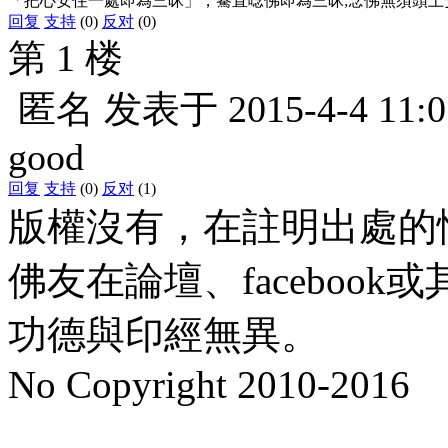
「把心安住一處即為三昧」，驀直唸佛即為三昧;念佛無須頭上
回复
支持
(0)
反对
(0)
第 1 楼
匿名
发表于
2015-4-4 11:0
good
回复
支持
(0)
反对
(1)
版權沒有，在註明出處的
佛友在論壇、faceboo
功德與印經無異。
No Copyright 2010-2016
水晶
順正府大王公求道