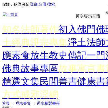
你好，各位佛友
登錄
註冊
搜索
知名法師著作
初入佛門
佛
土經典
淨宗專集
淨土法師
應
素食放生
教史傳記
一門
佛典故事專區
故事寓言書
精選文集
民間善書
健康書
方式
戒邪淫網
首頁
→
禪宗專集
→
禪宗精選書籍