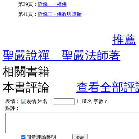
第39頁：
附錄一 - 禮佛
第41頁：
附錄三 - 佛教與墮胎
推薦
聖嚴說禪 聖嚴法師著
相關書籍
本書評論
查看全部評
表情：
姓名：
匿名
字數
點評：
同意評論聲明
發表