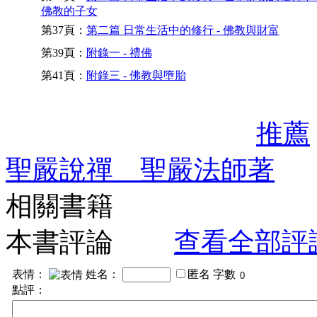
佛教的子女
第37頁：
第二篇 日常生活中的修行 - 佛教與財富
第39頁：
附錄一 - 禮佛
第41頁：
附錄三 - 佛教與墮胎
推薦
聖嚴說禪 聖嚴法師著
相關書籍
本書評論
查看全部評
表情：
姓名：
匿名
字數
點評：