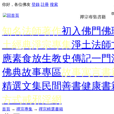
你好，各位佛友
登錄
註冊
搜索
知名法師著作
初入佛門
佛
土經典
淨宗專集
淨土法師
應
素食放生
教史傳記
一門
佛典故事專區
故事寓言書
精選文集
民間善書
健康書
方式
戒邪淫網
首頁
→
禪宗專集
→
禪宗精選書籍