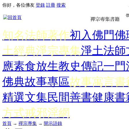
你好，各位佛友
登錄
註冊
搜索
知名法師著作
初入佛門
佛
土經典
淨宗專集
淨土法師
應
素食放生
教史傳記
一門
佛典故事專區
故事寓言書
精選文集
民間善書
健康書
方式
戒邪淫網
首頁
→
禪宗專集
→
開示語錄