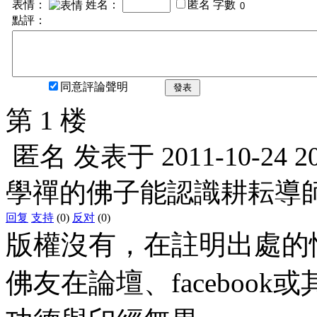
表情：
姓名：
匿名
字數
點評：
同意評論聲明
發表
第 1 楼
匿名
发表于
2011-10-24 2
學禪的佛子能認識耕耘導
回复
支持
(0)
反对
(0)
版權沒有，在註明出處的
佛友在論壇、faceboo