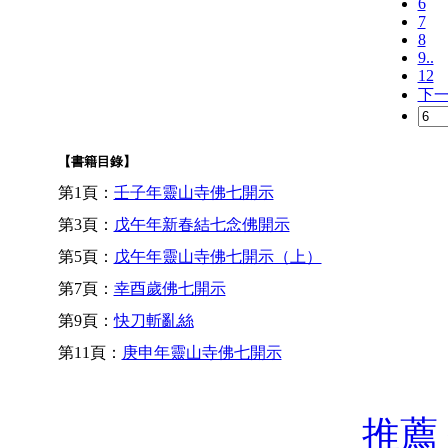
6
7
8
9..
12
下
【書籍目錄】
第1頁：
壬子年靈山寺佛七開示
第3頁：
戊午年新春結七念佛開示
第5頁：
戊午年靈山寺佛七開示（上）
第7頁：
幸酉歲佛七開示
第9頁：
快刀斬亂絲
第11頁：
庚申年靈山寺佛七開示
推薦