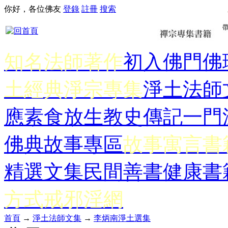
你好，各位佛友
登錄
註冊
搜索
知名法師著作
初入佛門
佛
土經典
淨宗專集
淨土法師
應
素食放生
教史傳記
一門
佛典故事專區
故事寓言書
精選文集
民間善書
健康書
方式
戒邪淫網
首頁
→
淨土法師文集
→
李炳南淨土選集