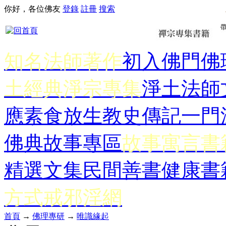
你好，各位佛友
登錄
註冊
搜索
知名法師著作
初入佛門
佛
土經典
淨宗專集
淨土法師
應
素食放生
教史傳記
一門
佛典故事專區
故事寓言書
精選文集
民間善書
健康書
方式
戒邪淫網
首頁
→
佛理專研
→
唯識緣起