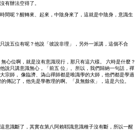
沒有辦法空得了。
時間呢？醒轉來、起來，中陰身來了，這就是中陰身，意識生
只說五位有呢？他說「彼說非理」，另外一派講，這個不合
？無心位啊，就是沒有意識現行，那只有這六樣。 六時是什麼？
他說只講意識無心，「前五 位」。所以，我們歸納一句話，禪
大宗師， 像臨濟、溈山禪師都是唯識學的大師，他們都是學過
濟的傳記了，他先是學教理的啊。「及無餘依」，這是六位。
這意識斷了，其實在第八阿賴耶識意識種子沒有斷，所以一醒