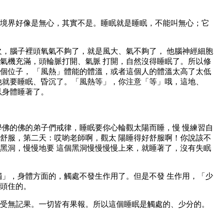
境界好像是無心，其實不是。睡眠就是睡眠，不能叫無心；它
欠，腦子裡頭氧氣不夠了，就是風大、氣不夠了， 他腦神經細胞
氣機充滿，頭輪脈打開、氣脈 打開，自然沒得睡眠了。所以修
個位子， 「風熱」體能的體溫，或者這個人的體溫太高了太低
他就要睡眠、昏沉了。「風熱等」，你注意「等」哦，這地、
以身體睡著了。
學佛的佛的弟子們戒律，睡眠要你心輪觀太陽而睡，慢 慢練習自
舒服，第二天：哎喲老師啊，觀太 陽睡得好舒服啊！你說該不
黑洞，慢慢地要 這個黑洞慢慢慢慢上來，就睡著了，沒有失眠
觸」，身體方面的，觸處不發生作用了。但是不發 生作用，「少
頭住的。
受無記果。一切皆有果報。所以這個睡眠是觸處的、少分的。