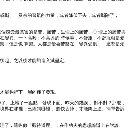
或斷」，及余的習氣的力量，或者降伏下去，或者斷除了，
這個感受最厲害的是苦、痛苦，生理上的痛苦、心 理上的痛苦與
在變異。一下高興；不高興的 時候嘛，不舒服，不舒服就是憂
樂；但是也 算樂。人都是憂喜苦樂在「變異受俱」，這都是煩
後起」之以後才能夠進入滅盡定。
才能夠把下一層的種子發現。
步了、上地了一點點，發現下面、昨天的錯誤， 對不對？那麼，
境界在哪裡；已經到哪裡， 趕快丟掉，才能夠上進。簡單告訴
理了，這叫做「觀待道理」，在作功夫的思想論辯上在討論、