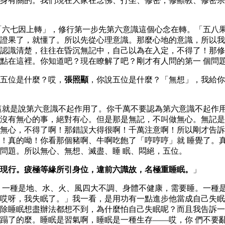
身有關的。我們現在大家在念佛、打坐、修密，修顯教、修密宗
「六七因上轉」，修行第一步先第六意識這個心念在轉。「五八
證果了，就懂了。所以先從心理意識。那麼心地的意識，所以我
認識清楚，往往在昏沉無記中，自己以為在入定，不得了！那修
點在這裡。你知道吧？現在瞭解了吧？剛才有人問的第一 個問
五位是什麼？哎，
張照顯
，你說五位是什麼？「無想」，我給你
這就是說第六意識不起作用了。你千萬不要認為第六意識不起作
沒有無心的事，絕對有心。但是那是無記，不叫做無心。無記是
無心，不得了啊！那錯誤大得很啊！千萬注意啊！所以剛才告訴
！真的呦！你看那個豬啊、牛啊吃飽了「哼哼哼」就 睡覺了。
問題。所以無心、無想、滅盡、睡 眠、悶絕，五位。
現行。疲極等緣所引身位，違前六識故，名極重睡眠。
」
，一種是地、水、火、風四大不調、身體不健康，需要睡。一種
哎呀，我失眠了。」我一看，是用功有一點進步他當成自己失眠
除睡眠想盡辦法都想不到，為什麼怕自己失眠呢？而且我告訴一
蹋了的麼。睡眠是習氣啊，睡眠是一種生存——哎，你 們不要