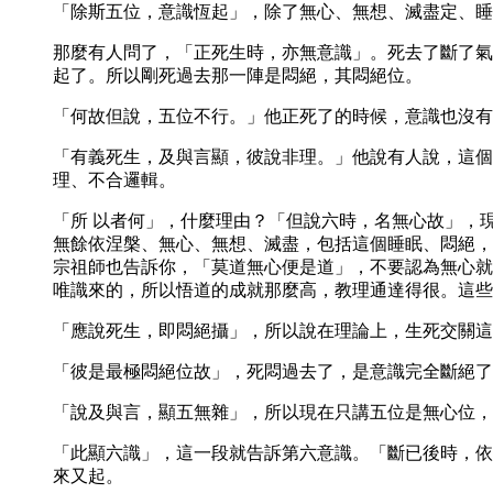
「除斯五位，意識恆起」，除了無心、無想、滅盡定、睡
那麼有人問了，「正死生時，亦無意識」。死去了斷了氣
起了。所以剛死過去那一陣是悶絕，其悶絕位。
「何故但說，五位不行。」他正死了的時候，意識也沒有
「有義死生，及與言顯，彼說非理。」他說有人說，這個
理、不合邏輯。
「所 以者何」，什麼理由？「但說六時，名無心故」，
無餘依涅槃、無心、無想、滅盡，包括這個睡眠、悶絕，
宗祖師也告訴你，「莫道無心便是道」，不要認為無心就
唯識來的，所以悟道的成就那麼高，教理通達得很。這些
「應說死生，即悶絕攝」，所以說在理論上，生死交關這
「彼是最極悶絕位故」，死悶過去了，是意識完全斷絕了
「說及與言，顯五無雜」，所以現在只講五位是無心位，
「此顯六識」，這一段就告訴第六意識。「斷已後時，依
來又起。