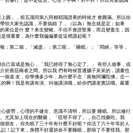
一切修行，是不是從意、心意下手啊？對不對？所以先要認識
果上圓」，前五識同第八阿賴耶識證果的時候才 會圓滿。所以你
帶領大家先認識，不要搞錯 了，（以為）無念就是定；如果
的果位是什 麼？來生變豬。不但不會證聖果，而且變畜生，因
題是很重要，為什麼我偏偏要從這裡講起呢？
報；第二個，「滅盡」；第三呢，「睡眠」；「悶絕」等等，
用自己當成是無心，「我已經得了無心定了。」 有些人做事，或
介於善惡兩者之間。所以我 們有時候普通腦子呆呆的，讀書也
一個道 友，你學佛多少年，為什麼不念「南無阿彌陀佛」念一
真的啊！我是有講有演、叫做講演哦，給你們講老實話哦。嚴重
是心疲勞，心理的不健全、意識不清明，所以要 睡眠。所以修行
。尤其加上現在的醫藥， 「哎呀不得了」，自己找藥吃。我
個朋友， 你失眠了三十年有什麼不好呢？你活了六十年等於人
亂記！記下來，身體不好還拚命不要睡眠，那病了不要怪我。那