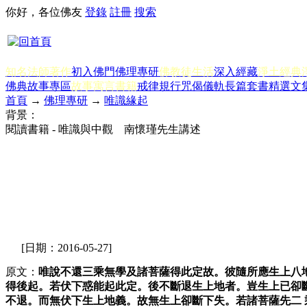
你好，各位佛友
登錄
註冊
搜索
知名法師著作
初入佛門
佛理專研
佛教徒生活
深入經藏
淨土經典
佛典故事專區
故事寓言書籍
戒律規行
咒偈儀軌
長篇套書
精選文
首頁
→
佛理專研
→
唯識緣起
背景：
閱讀書籍 - 唯識與中觀 南懷瑾先生講述
[日期：2016-05-27]
原文：
唯說不還三乘無學及諸菩薩得此定故。彼隨所應生上八
得後起。若伏下惑能起此定。後不斷退生上地者。豈生上已卻
不退。而無伏下生上地義。故無生上卻斷下失。若諸菩薩先二