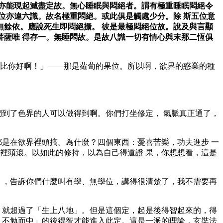
亦能現起滅盡定故。無心睡眠與悶絕者。謂有極重睡眠悶絕令
位亦違六識。故名極重悶絕。或此俱是觸處少分。除 斯五位意
餘依。應說死生即悶絕攝。 彼是最極悶絕位故。說及與言顯
薩唯 得存一。無睡悶故。是故八識一切有情心與末那二恆俱
比你好啊！」——那是蘿蔔的果位。所以啊，欲界的惑業的種
們到了色界的人可以做得到啊。你們打坐修定， 氣脈真正通了，
都是在欲界裡頭搞。為什麼？四個東西：憂喜苦樂，功夫進步 一
裡頭滾。以如此的修持，以為自己得道證 果，你想想看，這是
》，告訴你們什麼叫有學、無學位，講得很清楚了，我不需要再
。
，就超過了「生上八地」。但是這個定，起是後得智起來的，得
，不勉而中」的後得智才能進入此定。這是一派的理論，玄奘法