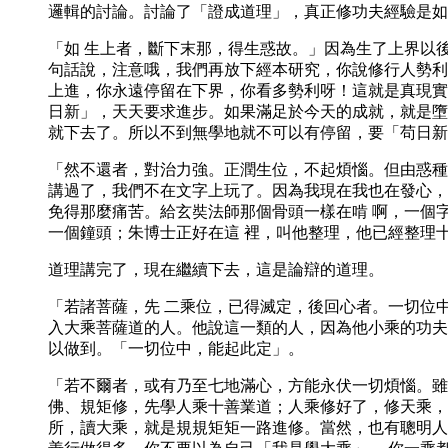
邏輯的討論。討論了「證成道理」，真正修功夫經驗是如
「如 生上者，斷下末那，得生惑故。」因為生了上界以
句話說，注意哦，我們再放下經本研究，你說修行人勢利
上進，你永遠停留在下界，你看多勢利呀！這就是真現實
日新」，天天要求進步。如果滿足於今天的成就，就是墮
就下去了。所以不到無學地就不可以有停留，要「苟日新
「然不還者，對治力強。正潤生位，不起煩惱。但由惑種
講過了，我們不在文字上玩了。因為我現在我也在發心，
免得那麼痛苦。給玄奘法師那個骨頭一樣在啃 啊，一個
一個鐘頭；朱博士正好在這 裡，叫他整理，他已經整理
道理講完了，現在繼續下去，這是論辯的道理。
「若諸菩薩，先 二乘位，已得滅定，後回心者。一切位
入大乘菩薩道的人。他說這一類的人，因為他小乘的功夫
以做到。「一切位中，能起此定」。
「若不爾者，或有乃至七地滿心，方能永伏一切煩惱。雖
佛、規矩修，先學人乘十善業道；人乘修好了，修天乘，
所，讀大乘，就是規規矩矩一路進修。當然，也有聰明人