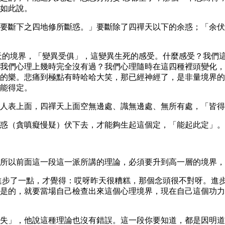
如此說。
要斷下之四地修所斷惑。」要斷除了四禪天以下的余惑；「余伏
天的境界，「變異受俱」，這變異生死的感受。什麼感受？我們
我們心理上幾時完全沒有過？我們心理隨時在這四種裡頭變化，
的樂。悲痛到極點有時哈哈大笑，那已經神經了，是非量境界的
能得定。
人表上面，四禪天上面空無邊處、識無邊處、無所有處，「皆得
惑（貪嗔癡慢疑）伏下去，才能夠生起這個定，「能起此定」。
所以前面這一段這一派所講的理論，必須要升到高一層的境界，
進步了一點，才覺得：哎呀昨天很糟糕，那個念頭很不對呀。進
是的，就要當場自己檢查出來這個心理境界，現在自己這個功力
失」，他說這種理論也沒有錯誤。這一段你要知道，都是因明道