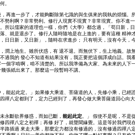
何。
後，再進一步了，才能夠斷除第七識的與生俱來的我執的煩惱。
不勢利啊？非常勢利。修行人現實不現實？非常現實。你不進一
。所以儒家的道理也一樣，你們《大學》都念過，「苟日新，日
落、就是退步了。修行人隨時隨地是在上進的，要有這種 精神
，日日新，又日新」，隨時在求進步； 只有明天，沒有今天，
，潤上地生。雖所伏惑，有 退不退。而無伏下，生上地義。故
不過我的 發心不知道有結果沒有，我正要把這個譯成白話。我
字一個字啃啊，啃不清楚的。所以我準備為大家、為未來的人下
十幾張紙出來了。那麼這一段暫時不講。
中，能起此定。」如果修大乘道、菩薩道的人，先修小乘，已經
四禪八定都到了，定力已經到了，再發心做大乘菩薩道回心向大
未永斷欲界修惑，而如已斷，
能起此定
。」 假使不是呢，不是
修四禪八定之初禪；再修 好了，就聲聞緣覺。這是等於我們現
半路插過 來走大乘，那麼定力都沒有修過的，沒有修過四禪八