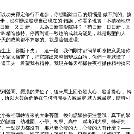
所以功夫禪定修行不進步，你想斷除自己的煩惱是 做不到的。換
步，沒有辦法發現自己現在的 錯誤，你看多現實！不積極地求
日新，又日 新」，以為日新電影院哪？「苟日新，日日新，又
才叫精進修持。停留到這一秒鐘的成就為滿足，就是退墮的人，
今天的成就都不算數的。就是這個道理。
無生上，卻斷下失」。這一段，我們剛才都簡單明瞭把意思給你
看大家太痛苦了，把它譯出來整個變成白話，你們一看就懂了，
一道工夫，希望我有精神。我現在每天都抓住夜裡抓住精神搞它
證到聲聞、羅漢的果位了，後來馬上回心發大心、發菩提心， 轉
，所以大菩薩們他在任何時間要入滅盡定 就入滅盡定，隨時可
從小乘裡頭轉過來的大乘菩薩；換句話學佛要注意哦，真正的學
在的讀書，幼稚園、小學、初學、高中、聯考到大學、轉研究
定、一點定力都沒有，那只要心發的大，心發的大有什麼？——