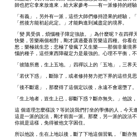
師也把它拿來放進來，給大家參考——有一派修持的經驗
「有義」，另外有一派，這些大師們修持證果的經驗，「
「然後方能初起此定。」才能夠進到滅盡定的境界。
「變 異受俱，煩惱種子障定強故。」為什麼呢？在四禪
快樂，苦樂兩個相對，剛才講過憂喜苦樂這四種。你看在
愁；樂極就生悲；悲極了發瘋了又生樂——那個非量境界
惱的種子，這些東西障礙定力是最強的。心理不平衡，不
「彼隨所應，生上五地。」四禪以上的「五地」，三界天
「若伏下惑」，斷除了，或者修持努力把下界的這些見思
「後不斷退」，那麼得了這個定以後，永遠不會退墮了。
「生上地者，豈生上已，卻斷下惑？斷亦無失。」他說，
這 個道理怎麼樣說？等於說我們打坐的學佛的人，今天
這是一派的說法，剛才前面一派。那麼，另一派的說法不
你就是這樣，免得被他文字困住。
所以他說，生在上地以後，斷了下地這個習氣，「斷亦無