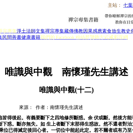
主站：
七葉
淨宗專集
淨土法師文集
禪宗專集
藏傳佛教
因果感應
素食放生
教史
集
民間善書
健康書籍
我們的 Facebook 粉絲群
贊助方式
戒邪淫網
唯識與中觀 南懷瑾先生講述
唯識與中觀(十二)
來源： 作者：南懷瑾先生講述
地皆得後起。有義要斷下之四地修所斷惑。余 伏或斷。然後方
斷下惑。斷亦無失。如 生上者斷下末那得生惑故。然不還者對治
 乘位已得滅定後回心者。一切位中能起此定。若不爾者或有乃至