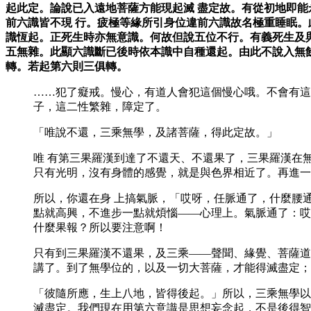
起此定。論說已入遠地菩薩方能現起滅 盡定故。有從初地即
前六識皆不現 行。疲極等緣所引身位違前六識故名極重睡眠。
識恆起。正死生時亦無意識。何故但說五位不行。有義死生及
五無雜。此顯六識斷已後時依本識中自種還起。由此不說入無
轉。若起第六則三俱轉。
……犯了癡戒。慢心，有道人會犯這個慢心哦。不會有這
子，這二性繁雜，障定了。
「唯說不還，三乘無學，及諸菩薩，得此定故。」
唯 有第三果羅漢到達了不還天、不還果了，三果羅漢在
只有光明，沒有身體的感覺，就是與色界相近了。再進一
所以，你還在身 上搞氣脈，「哎呀，任脈通了，什麼腰
點就高興，不進步一點就煩惱——心理上。氣脈通了：哎
什麼果報？所以要注意啊！
只有到三果羅漢不還果，及三乘——聲聞、緣覺、菩薩道
講了。到了無學位的，以及一切大菩薩，才能得滅盡定；
「彼隨所應，生上八地，皆得後起。」所以，三乘無學以
滅盡定。我們現在用第六意識是思想妄念起，不是後得智