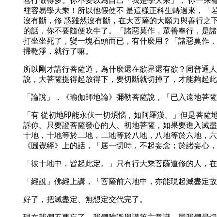
善行做得多。你不要以為自己「我是學大乘」， 你一乘
裡容易學大乘！所以他假使不 是這樣正科生轉過來，「
沒有斷，修 惑雖然沒有斷，在大菩薩的大願力與善行之
的話，你不要隨便吹牛了。「諸惡莫作，眾善奉行，是諸
打坐坐死了，變一塊石頭而已，有什麼用？「諸惡莫作，
掃乾淨，就行了嘛。
所以剛才講行菩薩道，為什麼還在欲界還有欲？同普通人
說，大菩薩提得起放得下，要切斷就切掉了，才能夠起此
「論說」，《瑜伽師地論》彌勒菩薩說，「已入遠地菩薩
「有 從初地即能永伏一切煩惱，如阿羅漢。」但是菩薩
訴你。只要證菩薩發心的人、初地菩薩，如果要進入滅盡
十地，十地等於二地，二地等於八地，八地等於六地，六
《圓覺經》上的話，「居一切時，不起妄念；於諸妄心，
「彼十地中，皆起此定。」只有行大乘菩薩道修的人，在
「經說」佛經上講，「菩薩前六地中，亦能現起滅盡定故
好了，把滅盡定、無想定交代完了。