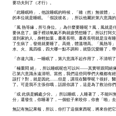
要功夫到了（才行）。
「此睡眠時」，他說睡眠的時候，「雖（然）無彼體」，
的本位就是睡眠。「假說彼名」，所以他屬於第六意識的
「風 熱等緣，所引身位。」為什麼要睡呢？風，風就是
要休息了。腦子裡頭氧氣不夠就疲勞想睡了。所以打阿欠
道到家的人，身輕如葉，晝夜長明。晝夜長明就是沒有睡
了生病了，發燒就要睡了。高燒，體溫增高。「風熱等」
水、火、風四樣，四大哪一點不調和，就昏沉愛睡了，帶
「亦違六識」一睡眠了，第六意識不起作用了，不清明了
「極重悶 絕」，所以睡眠呢也可以叫——其實呀跟悶絕
己第六意識永遠清明。當然，我們這些同學們大概都有經
該打？對，就是因此……但是，講現在醫學呢？很好。醫
了。可是我不主張你哦，話跟你講了，這是為了救治你們
「或 此俱是觸處少分。」所以睡眠，人睡著了，不能叫
分」還發生，你睡著了，一個蚊子來咬你，你會「啪」去
無記有無記果報，所以，你打了這個東西呢，將來你把它