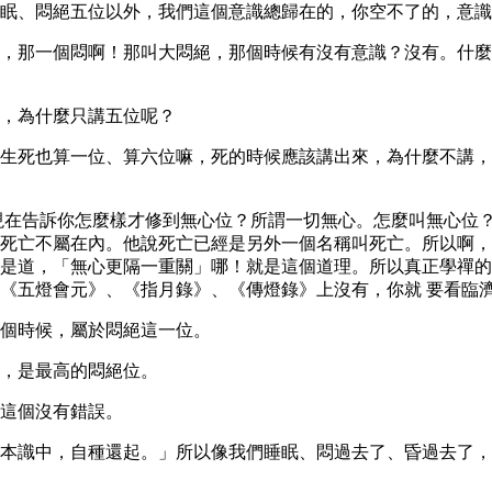
眠、悶絕五位以外，我們這個意識總歸在的，你空不了的，意識
，那一個悶啊！那叫大悶絕，那個時候有沒有意識？沒有。什麼
，為什麼只講五位呢？
生死也算一位、算六位嘛，死的時候應該講出來，為什麼不講，
現在告訴你怎麼樣才修到無心位？所謂一切無心。怎麼叫無心位
死亡不屬在內。他說死亡已經是另外一個名稱叫死亡。所以啊，
是道，「無心更隔一重關」哪！就是這個道理。所以真正學禪的
《五燈會元》、《指月錄》、《傳燈錄》上沒有，你就 要看臨
個時候，屬於悶絕這一位。
，是最高的悶絕位。
這個沒有錯誤。
本識中，自種還起。」所以像我們睡眠、悶過去了、昏過去了，