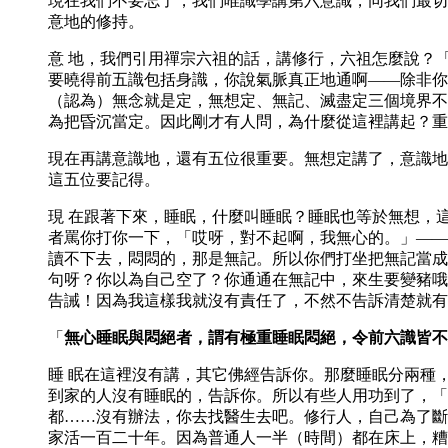
現在我們不要忘了，我們唯識學講第六意識，同我們最切
意地的修持。
意 地，我們引用禪宗六祖的話，講修行，六祖怎麼說？
要曉得前五識包括身識，你說氣脈真正地通啊——除非你
（認為）無念就是定，無想定、無記、滅盡定三個境界不
為把昏沉當定。因此剛才有人問，為什麼從這裡講起？重
現在再講意識地，還有五位很重要。無想定講了，意識地
這五位要記得。
現 在跟著下來，睡眠，什麼叫睡眠？睡眠也等於無想，
者罵你打你一下，「哎呀，對不起啊，我無心的。」——
讀不下去，悶悶的，那是無記。所以你們打坐把無記當成
句呀？你以為自己空了？你通通在無記中，來生要變豬哦
告誡！因為我這樣我就沒有責任了，不然不告訴清楚就有
「
無心睡眠與悶絕者，謂有極重睡眠悶絕，令前六識皆不
睡 眠在這裡沒有講，其它佛經告訴你。那麼睡眠分兩種
到家的人沒有睡眠的，告訴你。所以有些人用功到了，「
都……沒有辦法，你去找醫生去吧。修行人，自己為了斷
家活一百二十年。因為普通人一半（時間）都在床上，糟