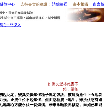
佛教中心
支持書舍的建設：
請點這裡
書本報錯：
留言板
傳記
一門深入
如佛友覺得此書不
錯，請按
能初起此定。變異受俱煩惱種子障定強故。彼隨所應生上五地皆
力強。正潤生位不起煩惱。但由惑種潤上地生。雖所伏惑有退
七地滿心方能永伏一切煩惱。雖未永斷欲界修惑。而如已斷能