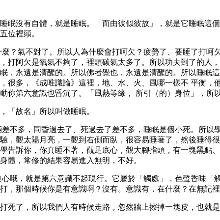
睡眠沒有自體，就是睡眠。「而由彼似彼故」，就是它睡眠這個
五位裡頭。
什麼？氣不對了。所以人為什麼會打呵欠？疲勞了、要睡了打呵
，打阿欠是氧氣不夠了，裡頭碳氣太多了。所以功夫到了的人，
眠，永遠是清醒的。所以佛者覺也，永遠是清醒的。所以睡眠這
，很多，《成唯識論》這裡，地、水、火、風哪一樣不 平衡，
動你第六意識也昏沉了。「風熱等緣， 所引（的）身位」，所
，「故名」所以叫做睡眠。
倆差不多，同昏過去了、死過去了差不多，睡眠是個小死。所以
驗，觀太陽月亮，一觀到右側而臥，很容易睡著了，然後睡得很
學告訴你，你真睡不著，觀足底心，觀大腳指頭，有一塊黑點、
身體，常修的結果容易進入無明，不好。
無心哦，就是第六意識不起現行。它屬於「觸處」，色聲香味「
打，那個時候你是有意識啊？沒有。意識有，在什麼？在無記裡
打死了，所以我們人有時候走路，忽然牆上擦掉一塊皮，也就是