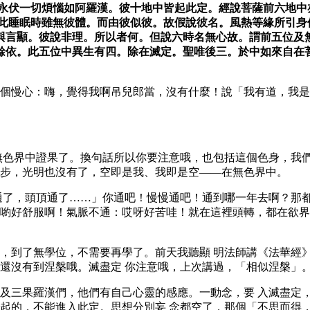
能永伏一切煩惱如阿羅漢。彼十地中皆起此定。經說菩薩前六地中
此睡眠時雖無彼體。而由彼似彼。故假說彼名。風熱等緣所引身
與言顯。彼說非理。所以者何。但說六時名無心故。謂前五位及無
餘依。此五位中異生有四。除在滅定。聖唯後三。於中如來自在菩
個慢心：嗨，覺得我啊吊兒郎當，沒有什麼！說「我有道，我是
無色界中證果了。換句話所以你要注意哦，也包括這個色身，我
步，光明也沒有了，空即是我、我即是空——在無色界中。
通了，頭頂通了……」你通吧！慢慢通吧！通到哪一年去啊？那
喲好舒服啊！氣脈不通：哎呀好苦哇！就在這裡頭轉，都在欲界
，到了無學位，不需要再學了。前天我聽顯 明法師講《法華經
還沒有到涅槃哦。滅盡定 你注意哦，上次講過，「相似涅槃」
及三果羅漢們，他們有自己心靈的感應。一動念，要 入滅盡定
起的，不能進入此定。思想分別妄 念都空了，那個「不思而得