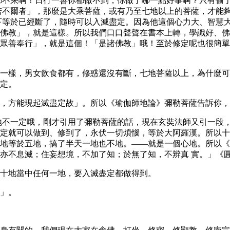
都不乘啊！日行一善你都做不到，你做了哪一點好事啊？只有偷
若不爾者」，那麼是大乘菩薩，或有乃至七地以上的菩薩，才能
下等於已經斷了，隨時可以入滅盡定。因為他這個心力大、智慧
佛教」，就是這樣。所以我們口口聲聲在書本上轉，學識好、佛
眾善奉行」，就是這個！「是諸佛教」哦！至於修定呢也很簡單
一樣，男女飲食都有，修惑還沒有斷，七地菩薩以上，為什麼可
定。
，方能現起滅盡定故」。所以《瑜伽師地論》彌勒菩薩告訴你，
地不一定哦，剛才引用了彌勒菩薩的話，現在玄奘法師又引一段
定就可以做到、修到了，永伏一切煩惱，等於大阿羅漢。所以十
地等於五地，搞了半天一地也不地。——就是一個心地。所以《
亦不息滅；住妄想境，不加了知；於無了知，不辨真 實。」《
十地當中任何一地，要入滅盡定都做得到。
」。