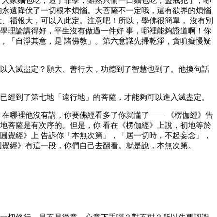
了人家麵包吃，造了罪孽；雖然只偷一口麵包吃，盜戒犯了，哪
夠永遠降伏了一切根本煩惱。大菩薩不一定哦，還有欲界的煩惱
大、福報大，可以入此定。注意吧！所以，學佛很簡單， 沒有別
學理論講得好，平生沒有做過一件好 事，哪裡能夠證道啊！你
，「自淨其意，是 諸佛教」。第六意識先掃乾淨，貪嗔癡慢疑
以入滅盡定？願大、善行大，功德到了智慧也到了。他換句話
已經到了第七地「遠行地」的菩薩，才能夠可以進入滅盡定。
，在哪裡他沒有講，你要佛經看多了你就懂了—— 《楞伽經》告
地菩薩是有次序的。但是，你 看在《楞伽經》上說，初地等於
圓覺經》上 告訴你「本無次第」，「居一切時，不起妄念」，
圓覺經》有這一段，你們自己去翻看。就是說，本無次第。