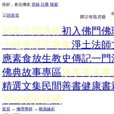
你好，各位佛友
登錄
註冊
搜索
知名法師著作
初入佛門
佛
土經典
淨宗專集
淨土法師
應
素食放生
教史傳記
一門
佛典故事專區
故事寓言書
精選文集
民間善書
健康書
方式
戒邪淫網
首頁
→
佛理專研
→
唯識緣起