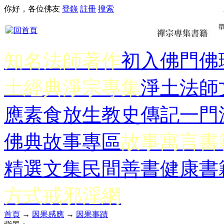
你好，各位佛友
登錄
註冊
搜索
知名法師著作
初入佛門
佛
土經典
淨宗專集
淨土法師
應
素食放生
教史傳記
一門
佛典故事專區
故事寓言書
精選文集
民間善書
健康書
方式
戒邪淫網
首頁
→
因果感應
→
因果事蹟