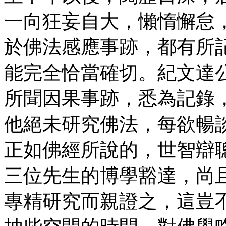
一向狂妄自大，懶惰懈怠
於佛法感應事跡，都有所
能完全恰當確切。紀文達
所聞因果事跡，悉為記錄
他絕未研究佛法，每欲暢
正如佛經所說的，世智辯
三位先生的博學豁達，尚
專精研究而親證之，這豈