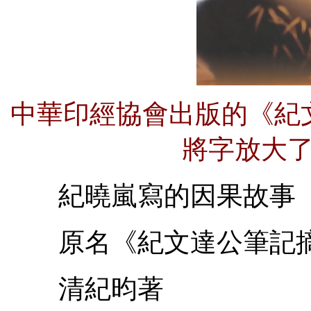
中華印經協會出版的《紀
將字放大
紀曉嵐寫的因果故事
原名《紀文達公筆記
清紀昀著