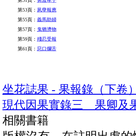
第51頁：
勇渡孝子
第53頁：
夙孽報應
第55頁：
義馬助婦
第57頁：
鬼猶濟物
第59頁：
殘忍受報
第61頁：
惡口爛舌
坐花誌果 - 果報錄（下卷
現代因果實錄三 果卿及
相關書籍