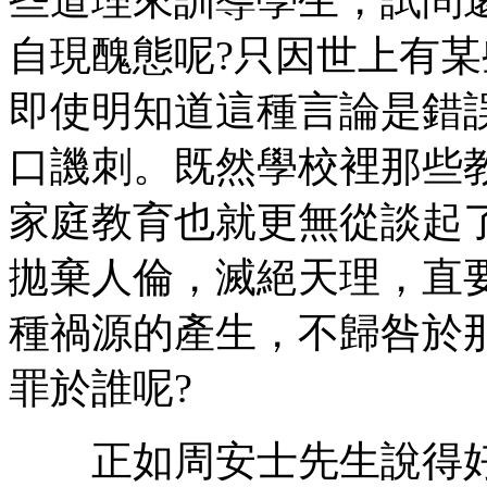
自現醜態呢?只因世上有
即使明知道這種言論是錯
口譏刺。既然學校裡那些
家庭教育也就更無從談起
拋棄人倫，滅絕天理，直
種禍源的產生，不歸咎於
罪於誰呢?
正如周安士先生說得好