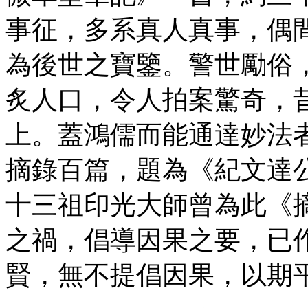
事征，多系真人真事，偶
為後世之寶鑒。警世勵俗
炙人口，令人拍案驚奇，
上。蓋鴻儒而能通達妙法
摘錄百篇，題為《紀文達
十三祖印光大師曾為此《
之禍，倡導因果之要，已
賢，無不提倡因果，以期