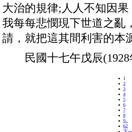
大治的規律;人人不知因
我每每悲憫現下世道之亂
請，就把這其間利害的本
民國十七午戊辰(1928
1
2
3
4
5
6
7
8
9..
62
下