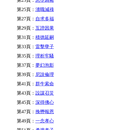
第23頁：
惡墮為豬
第25頁：
瀆職減祿
第27頁：
自求多福
第29頁：
互證因果
第31頁：
積德延嗣
第33頁：
雷擊孽子
第35頁：
理析牢騷
第37頁：
夢幻泡影
第39頁：
尼說倫理
第41頁：
群牛索命
第43頁：
設謀召災
第45頁：
深得佛心
第47頁：
挽轡報恩
第49頁：
一念孝心