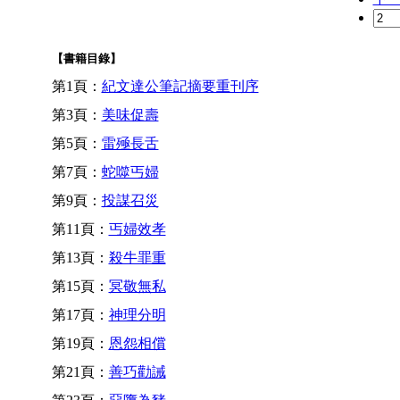
【書籍目錄】
第1頁：
紀文達公筆記摘要重刊序
第3頁：
美味促壽
第5頁：
雷殛長舌
第7頁：
蛇噬丐婦
第9頁：
投謀召災
第11頁：
丐婦效孝
第13頁：
殺牛罪重
第15頁：
冥敬無私
第17頁：
神理分明
第19頁：
恩怨相償
第21頁：
善巧勸誡