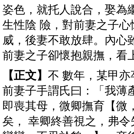
姿色，就托人說合，娶為
生性陰 險，對前妻之子
威，後妻不敢放肆。內心
前妻之子卻懷抱親撫，看
【正文】
不 數年，某甲
前妻子手謂氏曰：「我薄
即喪其母，微卿撫育【微
矣， 幸卿終善視之，弗