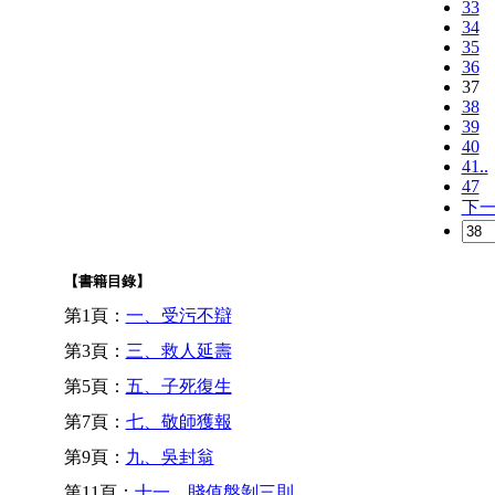
33
34
35
36
37
38
39
40
41..
47
下
【書籍目錄】
第1頁：
一、受污不辯
第3頁：
三、救人延壽
第5頁：
五、子死復生
第7頁：
七、敬師獲報
第9頁：
九、吳封翁
第11頁：
十一、賤值盤剝三則