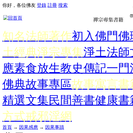
你好，各位佛友
登錄
註冊
搜索
知名法師著作
初入佛門
佛
土經典
淨宗專集
淨土法師
應
素食放生
教史傳記
一門
佛典故事專區
故事寓言書
精選文集
民間善書
健康書
方式
戒邪淫網
首頁
→
因果感應
→
因果事蹟