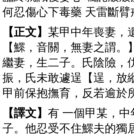
何忍傷心下毒藥 天雷斷臂
【正文】
某甲中年喪妻，
【鰥，音關，無妻之謂。
繼妻，生二子。氏陰險，
振，氏未敢遽逞【逞，放
甲前保抱撫育，反若逾於
【譯文】
有 一個甲某，
子。他忍受不住鰥夫的獨