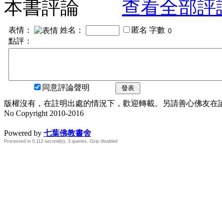
本書評論
查看全部評
表情：
姓名：
匿名
字數
點評：
同意評論聲明
發表
版權沒有，在註明出處的情況下，歡迎轉載。另請善心佛友在論壇
No Copyright 2010-2016
水晶
順正府大王公求道
Powered by
七葉佛教書舍
Processed in 0.112 second(s), 3 queries, Gzip disabled