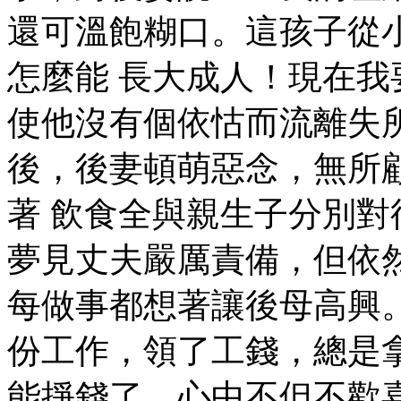
還可溫飽糊口。這孩子從
怎麼能 長大成人！現在
使他沒有個依怙而流離失
後，後妻頓萌惡念，無所
著 飲食全與親生子分別
夢見丈夫嚴厲責備，但依
每做事都想著讓後母高興
份工作，領了工錢，總是
能掙錢了，心中不但不歡