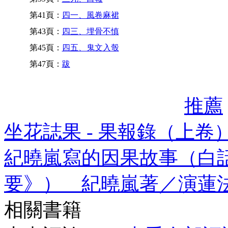
第41頁：
四一、風卷麻裙
第43頁：
四三、埋骨不慎
第45頁：
四五、鬼文入彀
第47頁：
跋
推薦
坐花誌果 - 果報錄（上卷
紀曉嵐寫的因果故事（白
要》） 紀曉嵐著／演蓮
相關書籍