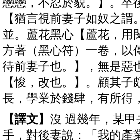
戀戀，不忍於貌。】。卒
【猶言視前妻子如奴之謂
並。蘆花黑心【蘆花，用
方著（黑心符）一卷，以
待前妻子也。】，無是惡
【悛，改也。】。顧其子
長，學業於錢肆，有所得
【譯文】
沒 過幾年，某
手，對後妻說：「我的產