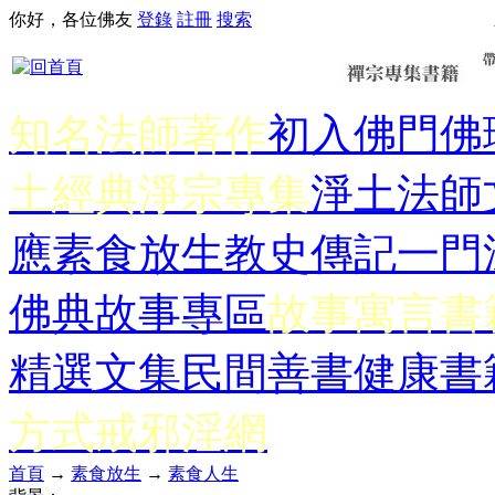
你好，各位佛友
登錄
註冊
搜索
知名法師著作
初入佛門
佛
土經典
淨宗專集
淨土法師
應
素食放生
教史傳記
一門
佛典故事專區
故事寓言書
精選文集
民間善書
健康書
方式
戒邪淫網
首頁
→
素食放生
→
素食人生