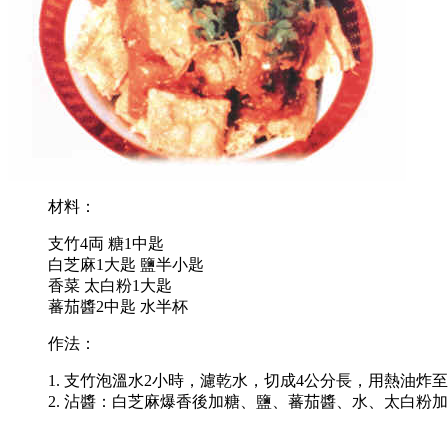
材料：
支竹4両 糖1中匙
白芝麻1大匙 鹽半小匙
香菜 太白粉1大匙
蕃茄醬2中匙 水半杯
作法：
1. 支竹泡溫水2小時，濾乾水，切成4公分長，用熱油炸
2. 沾醬：白芝麻爆香後加糖、鹽、蕃茄醬、水、太白粉