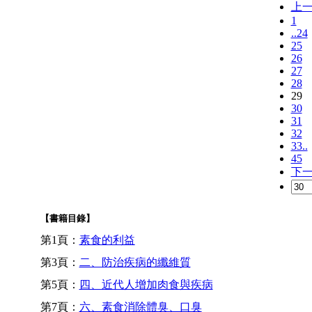
上
1
..24
25
26
27
28
29
30
31
32
33..
45
下
【書籍目錄】
第1頁：
素食的利益
第3頁：
二、防治疾病的纖維質
第5頁：
四、近代人增加肉食與疾病
第7頁：
六、素食消除體臭、口臭