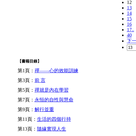
12
13
14
15
16
17..
40
下
【書籍目錄】
第1頁：
禪——心的效能訓練
第3頁：
前 言
第5頁：
禪就是內在學習
第7頁：
永恒的自性與慧命
第9頁：
解行並重
第11頁：
生活的四個行持
第13頁：
隨緣實現人生