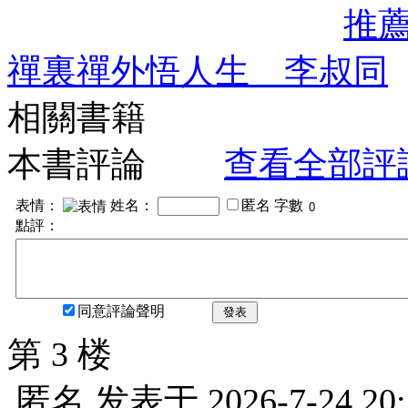
推
禪裏禪外悟人生 李叔同
相關書籍
本書評論
查看全部評
表情：
姓名：
匿名
字數
點評：
同意評論聲明
發表
第 3 楼
匿名
发表于
2026-7-24 20