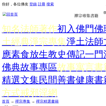
你好，各位佛友
登錄
註冊
搜索
知名法師著作
初入佛門
佛
土經典
淨宗專集
淨土法師
應
素食放生
教史傳記
一門
佛典故事專區
故事寓言書
精選文集
民間善書
健康書
方式
戒邪淫網
首頁
→
禪宗專集
→
禪宗精選書籍