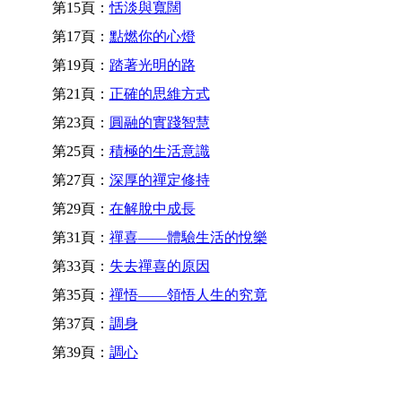
第15頁：
恬淡與寬闊
第17頁：
點燃你的心燈
第19頁：
踏著光明的路
第21頁：
正確的思維方式
第23頁：
圓融的實踐智慧
第25頁：
積極的生活意識
第27頁：
深厚的禪定修持
第29頁：
在解脫中成長
第31頁：
禪喜——體驗生活的悅樂
第33頁：
失去禪喜的原因
第35頁：
禪悟——領悟人生的究竟
第37頁：
調身
第39頁：
調心