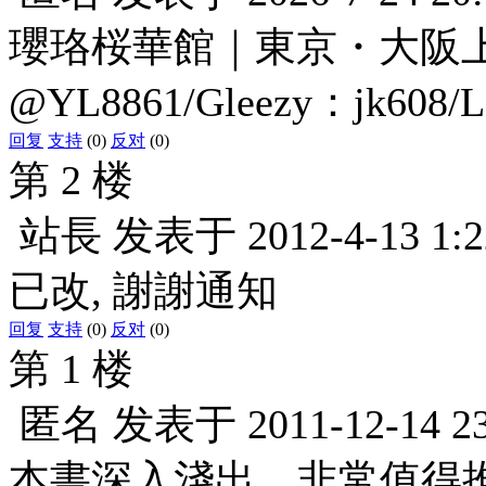
瓔珞桜華館｜東京・大阪上門服
@YL8861/Gleezy：jk608/
回复
支持
(0)
反对
(0)
第 2 楼
站長
发表于
2012-4-13 1:2
已改, 謝謝通知
回复
支持
(0)
反对
(0)
第 1 楼
匿名
发表于
2011-12-14 2
本書深入淺出，非常值得