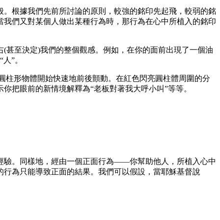
。根據我們先前所討論的原則，較強的銘印先起飛，較弱的銘
當我們又對某個人做出某種行為時，那行為在心中所植入的銘印
。
甚至決定)我們的整個觀感。例如，在你的面前出現了一個油
人”。
圓柱形物體開始快速地前後顫動。在紅色閃亮圓柱體周圍的分
你把眼前的新情境解釋為“老板對著我大呼小叫”等等。
驗。同樣地，經由一個正面行為——你幫助他人，所植入心中
的行為只能導致正面的結果。我們可以假設，當耶穌基督說