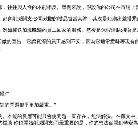
，往往與人性的本能相反。舉例來說，假設你的公司在市場上
都會削減開支;公司致贈的禮品首當其沖，其次是短期出差搭乘
如載送加班晚歸的員工回家的服務。然後是休假津貼;接著是加
做的宣告，它讓資深的員工感到不安，因為它通常意味著現有
：
?”
缺的問題似乎更加嚴重。”
能的反應可能只會使問題一直存在，無法解決。在藏文中，這種現象
援助;你也開始削減開支;而最重要的是，你的想法從開創轉變