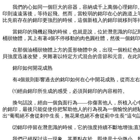
我們的心如同一個巨大的容器，容納成千上萬個心理銘印。
印則遠遠落後，等待起飛。然而，當較弱的銘印在心的跑道上
比先前存在的銘印更強烈的時候，這個新植入的銘印就移到等
當銘印的飛機起飛的時候，也就是說，位於潛意識的印記到達
桶狀物體，其上有著4個不停移動的肉色圓柱體，然後一個銘印
在那個油桶狀物體上方的蛋形物體中央，出現一個粉紅色的橢
貝強度迅速改變，夾雜著以特定方式混合的音節和元音。在此
銘印如何開花成熟
有4個規則影響過去的銘印如何在心中開花成熟，從而左右
⑴經由銘印所生成的感受，必須與銘印的內容相符。
換句話說，經由一個負面行為——你傷害他人，所植入心中
的銘印，最後只能促使你把幫助他人的行為視為一個愉悅的經
出“葡萄絕不會從刺中生長，無花果也絕不會從薊中生長”這句
⑵銘印停留在潛意識的時候，它的強度持續不斷地增強;直
我們已經探討這一現象。其要點在於，即使是十分微小、幾