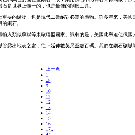
鑽石是世界上惟一的，也是最佳的削磨工具。
重要的礦物，也是現代工業絕對必需的礦物。許多年來，美國政
用的鑽石。
輸入類似蘇聯等東歐聯盟國家。諷刺的是，美國此舉迫使俄國人
管露出地表之處，往下延伸數英尺至數百碼。我們在鑽石礦脈脈
上一頁
1
..8
9
10
11
12
13
14
15
16
17..
44