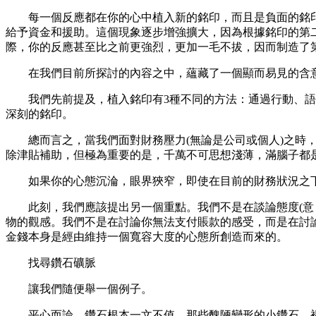
每一個反應都在你的心中植入新的銘印，而且是負面的銘印。
給予資金和援助。這個現象逐步增強擴大，因為根據銘印的第二
際，你的反應甚至比之前更強烈，更加一毛不拔，因而制造了
在我們目前所探討的內容之中，蘊藏了一個顯而易見的含意
我們先前提及，植入銘印有3種不同的方法：通過行動、語言
深刻的銘印。
總而言之，當我們面對財務壓力(無論是公司或個人)之時，
除津貼補助，但極為重要的是，千萬不可思想淺薄，滿腦子都是
如果你的心態沉淪，眼界狹窄，即使在目前的財務狀況之下
此刻，我們應該提出另一個重點。我們不是在談論態度(意，
物的觀感。我們不是在討論你無法支付賬款的感受，而是在討
金錢本身是經由維持一個寬容大度的心態所創造而來的。
找尋鑽石礦脈
讓我們隨便舉一個例子。
平心而論，鑽石根本一文不值。那些醜陋變形的小鑽石、褐