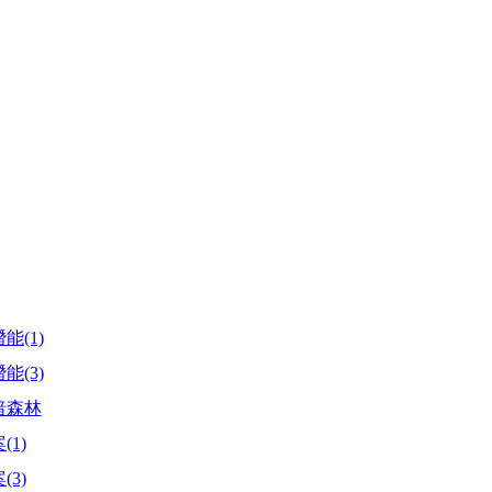
能(1)
能(3)
暗森林
1)
3)