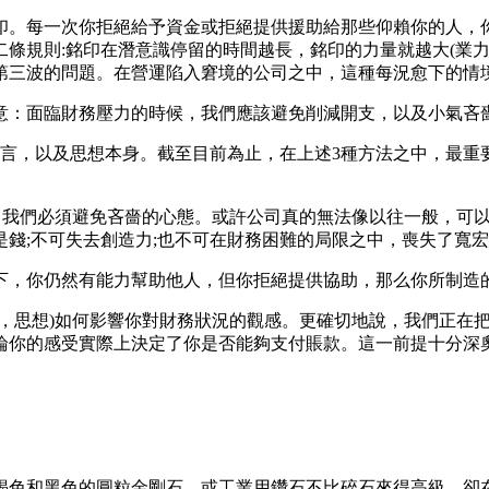
每一次你拒絕給予資金或拒絕提供援助給那些仰賴你的人，你
條規則:銘印在潛意識停留的時間越長，銘印的力量就越大(業
第三波的問題。在營運陷入窘境的公司之中，這種每況愈下的情
：面臨財務壓力的時候，我們應該避免削減開支，以及小氣吝
，以及思想本身。截至目前為止，在上述3種方法之中，最重要的
我們必須避免吝嗇的心態。或許公司真的無法像以往一般，可以
錢;不可失去創造力;也不可在財務困難的局限之中，喪失了寬
，你仍然有能力幫助他人，但你拒絕提供協助，那么你所制造的
思想)如何影響你對財務狀況的觀感。更確切地說，我們正在把
論你的感受實際上決定了你是否能夠支付賬款。這一前提十分深奧
色和黑色的圓粒金剛石，或工業用鑽石不比碎石來得高級，卻在