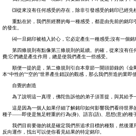
⑶從來沒有任何感受的存在，除非引發感受的銘印已經先
重點在於，我們所經曆的每一種感受，都是由先前的銘印引
的發生。
⑷一旦銘印被植入於心，它必定產生一種感受;沒有一個銘
第四條規則有點像第三條規則的延續。的確，從來沒有任何感
費;它們總是產生作用，總是使我們產生一些感受。
順便一提的是，第二條規則引自本章節一開頭節錄的《金剛
本“中性的”“空的”世界產生錯誤的觀感，那么我們所造的業
自覺的創造
為了說明這一真理，佛陀告訴他的弟子須菩提，與其給予一個
這是因為一個人如果仔細了解銘印如何影響我們看待世界的
種子——即使是無足輕重的行為(身)、語言(語)、思想(意)
我們目前要做的就是確定我們所追求目標的種類，然後運用第
反向運作，找出可以使你看見結果的特定銘印。