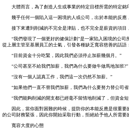
大體而言，為了創造人生或事業的特定目標所需的特定銘印
幾乎任何一個陷入這一困境的人或公司，出於本能的反應，
接下來遭到削減的不完全是津貼，也不完全是薪資的項目，例
“我們發現了一個更好的健保計劃”是一家陷入困境的公司所
從上層主管至基層員工的士氣，引發各種缺乏寬容慈善的話語
“目前資金十分吃緊，因此我們必須停止加薪幾個月。”
“公司甚至不給我們加薪，我們為什么要做牛做馬地加班?”
“沒有一個人認真工作，我們這一次仍然不加薪。”
“如果他們一直不替我們加薪，我們為什么要努力替公司省錢
“我們能夠削減的開支都已經毫不留情地削減了，但資金短
因此，當你面對困難的時候，提防你的本能反應是很重要的。本
的公司財務緊張，因此你開始采取行動，拒絕給予他人所需要的
寬容大度的心態