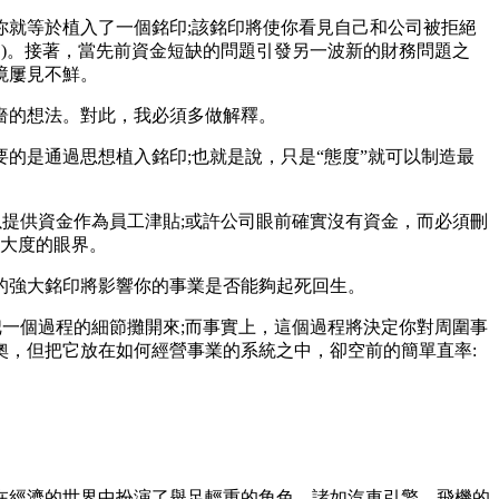
就等於植入了一個銘印;該銘印將使你看見自己和公司被拒絕
力)。接著，當先前資金短缺的問題引發另一波新的財務問題之
境屢見不鮮。
嗇的想法。對此，我必須多做解釋。
是通過思想植入銘印;也就是說，只是“態度”就可以制造最
提供資金作為員工津貼;或許公司眼前確實沒有資金，而必須刪
宏大度的眼界。
強大銘印將影響你的事業是否能夠起死回生。
一個過程的細節攤開來;而事實上，這個過程將決定你對周圍事
，但把它放在如何經營事業的系統之中，卻空前的簡單直率:
經濟的世界中扮演了舉足輕重的角色。諸如汽車引擎、飛機的