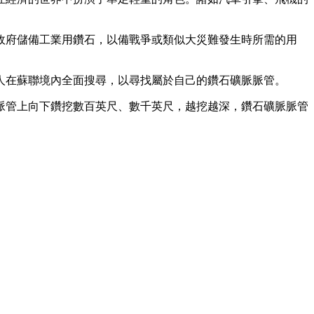
府儲備工業用鑽石，以備戰爭或類似大災難發生時所需的用
在蘇聯境內全面搜尋，以尋找屬於自己的鑽石礦脈脈管。
管上向下鑽挖數百英尺、數千英尺，越挖越深，鑽石礦脈脈管