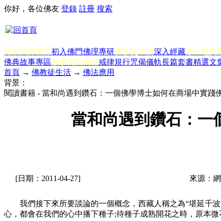
你好，各位佛友
登錄
註冊
搜索
知名法師著作
初入佛門
佛理專研
佛教徒生活
深入經藏
淨土經典
佛典故事專區
故事寓言書籍
戒律規行
咒偈儀軌
長篇套書
精選文
首頁
→
佛教徒生活
→
佛法應用
背景：
閱讀書籍 - 當和尚遇到鑽石：一個佛學博士如何在商場中實踐
當和尚遇到鑽石：一
[日期：2011-04-27]
來源：網
我們接下來所要談論的一個概念，西藏人稱之為“堪延千波”(k
心，都會在我們的心中播下種子;待種子成熟開花之時，原本微