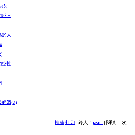
5)
願成真
為的人
作
)
的空性
門
經濟(2)
推薦
打印
| 錄入：
jason
| 閱讀：
次