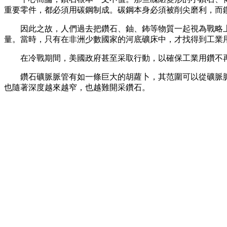
重要零件，都必須用碳鋼制成。碳鋼本身必須被削尖磨利，而
因此之故，人們過去把鑽石、鈾、鈽等物質一起視為戰略上
量。當時，只有在非洲少數國家的河底礦床中，才找得到工業
在冷戰期間，美國政府甚至采取行動，以確保工業用鑽不再
鑽石礦脈脈管有如一條巨大的胡蘿卜，其范圍可以從礦脈脈
也隨著深度越來越窄，也越難開采鑽石。