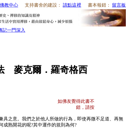
佛教中心
支持書舍的建設：
請點這裡
書本報錯：
留言板
傳記
一門深入
法 麥克爾．羅奇格西
如佛友覺得此書不
錯，請按
同時兼具之意。我們之於他人所做的行為，即使再微不足道、再無
何成熟開花的呢?其中運作的規則為何?