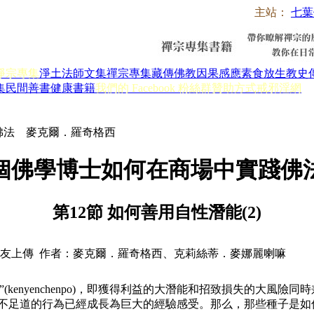
主站：
七葉
淨宗專集
淨土法師文集
禪宗專集
藏傳佛教
因果感應
素食放生
教史
集
民間善書
健康書籍
我們的 Facebook 粉絲群
贊助方式
戒邪淫網
佛法 麥克爾．羅奇格西
個佛學博士如何在商場中實踐佛
第12節 如何善用自性潛能(2)
友上傳 作者：麥克爾．羅奇格西、克莉絲蒂．麥娜麗喇嘛
enyenchenpo)，即獲得利益的大潛能和招致損失的大風險
不足道的行為已經成長為巨大的經驗感受。那么，那些種子是如