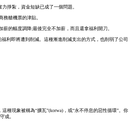
奮力掙紮，資金短缺已成了一個問題。
商務艙機票的津貼。
薪的幅度調降;最後完全不加薪，而且還拿福利開刀。
的福利即將遭到削減。這種漸進削減支出的方式，也削弱了公司
被稱為“擴瓦”(korwa)，或“永不停息的惡性循環”。你
為守成。