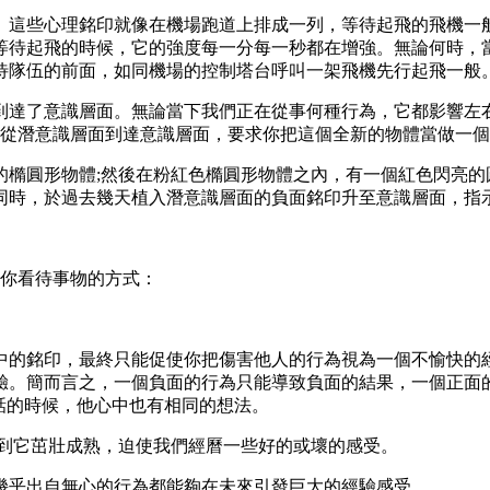
這些心理銘印就像在機場跑道上排成一列，等待起飛的飛機一般
等待起飛的時候，它的強度每一分每一秒都在增強。無論何時，
待隊伍的前面，如同機場的控制塔台呼叫一架飛機先行起飛一般
了意識層面。無論當下我們正在從事何種行為，它都影響左右(
從潛意識層面到達意識層面，要求你把這個全新的物體當做一個“
圓形物體;然後在粉紅色橢圓形物體之內，有一個紅色閃亮的
同時，於過去幾天植入潛意識層面的負面銘印升至意識層面，指示
你看待事物的方式：
的銘印，最終只能促使你把傷害他人的行為視為一個不愉快的經
驗。簡而言之，一個負面的行為只能導致負面的結果，一個正面
話的時候，他心中也有相同的想法。
到它茁壯成熟，迫使我們經曆一些好的或壞的感受。
乎出自無心的行為都能夠在未來引發巨大的經驗感受。