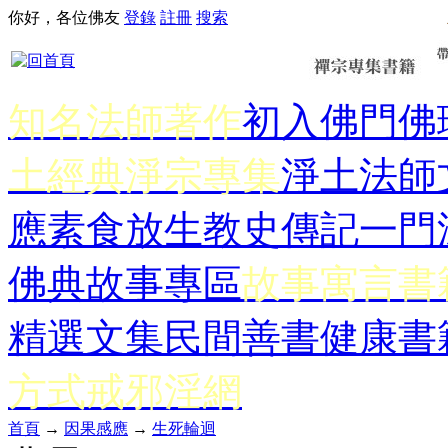
你好，各位佛友
登錄
註冊
搜索
知名法師著作
初入佛門
佛
土經典
淨宗專集
淨土法師
應
素食放生
教史傳記
一門
佛典故事專區
故事寓言書
精選文集
民間善書
健康書
方式
戒邪淫網
首頁
→
因果感應
→
生死輪迴