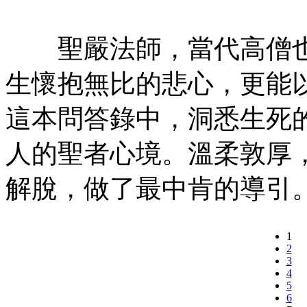
聖嚴法師，當代高僧也
生懷抱無比的悲心，更能
這本問答錄中，洞悉生死
人的聖者心境。溫柔敦厚
解脫，做了最中肯的導引
1
2
3
4
5
6