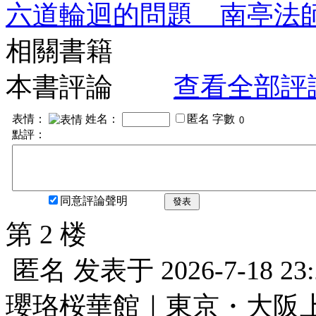
六道輪迴的問題 南亭法
相關書籍
本書評論
查看全部評
表情：
姓名：
匿名
字數
點評：
同意評論聲明
發表
第 2 楼
匿名
发表于
2026-7-18 23
瓔珞桜華館｜東京・大阪上門服