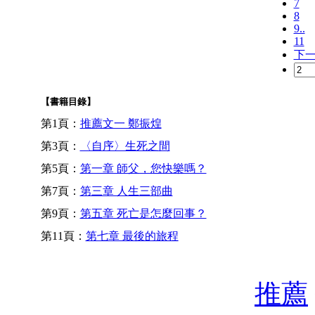
7
8
9..
11
下
【書籍目錄】
第1頁：
推薦文一 鄭振煌
第3頁：
〈自序〉生死之間
第5頁：
第一章 師父，您快樂嗎？
第7頁：
第三章 人生三部曲
第9頁：
第五章 死亡是怎麼回事？
第11頁：
第七章 最後的旅程
推薦