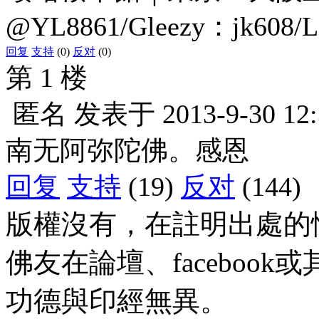
@YL8861/Gleezy：jk608/
回复
支持
(0)
反对
(0)
第 1 楼
匿名
发表于
2013-9-30 12
南无阿弥陀佛。感恩
回复
支持
(19)
反对
(144)
版權沒有，在註明出處的
佛友在論壇、faceboo
功德與印經無異。