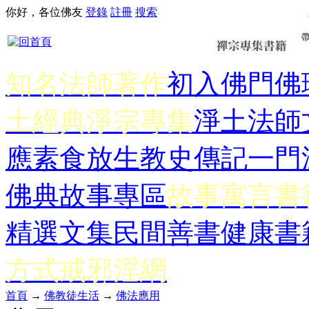
你好，各位佛友
登錄
註冊
搜索
知名法師著作
初入佛門
佛
土經典
淨宗專集
淨土法師
應
素食放生
教史傳記
一門
佛典故事專區
故事寓言書
精選文集
民間善書
健康書
方式
戒邪淫網
首頁
→
佛教徒生活
→
佛法應用