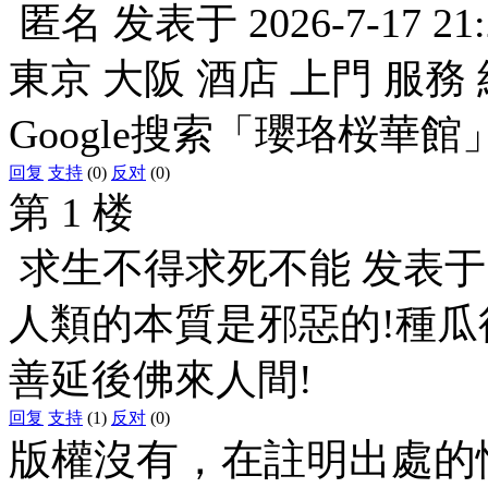
匿名
发表于
2026-7-17 21
東京 大阪 酒店 上門 服務 
Google搜索「瓔珞桜華館
回复
支持
(0)
反对
(0)
第 1 楼
求生不得求死不能
发表
人類的本質是邪惡的!種瓜
善延後佛來人間!
回复
支持
(1)
反对
(0)
版權沒有，在註明出處的