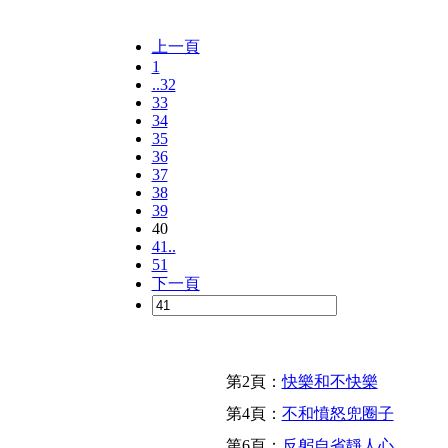
上一頁
1
..32
33
34
35
36
37
38
39
40
41..
51
下一頁
第2頁：
快樂和不快樂
第4頁：
不和憤怒兜圈子
第6頁：
反躬自省靜人心