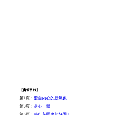
【書籍目錄】
第1頁：
源自內心的新氣象
第3頁：
身心一體
第5頁：
修行花園裏的好園丁