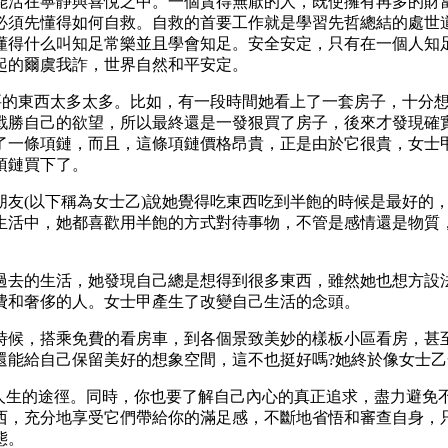
活在寧靜與喜悅之中。一個貪得無厭的人，既使擁有再多的財富
必須先懂得如何自救。自救的首要工作就是學習先哲總結的處世
懂得什么叫知足常樂並且學會知足。安全安定，只有在一個人知
起的爾虞我詐，世界自然和平安定。
的東西太多太多。比如，有一段時間她看上了一套房子，十分想
戰勝自己的欲望，所以最終還是一發狠買了房子，後來才發現確
了一條項鏈，而且，這條項鏈價格昂貴，正是由於它很貴，女士
項鏈買下了。
(以下稱為女士乙)說她覺得吃東西吃到半飽的時候是最好的，
生活中，她都喜歡用半飽的方式對待事物，不管是感情還是物質
。
去的生活，她發現自己總是想得到很多東西，雖然她也想方設法
費和奢侈的人。女士甲產生了改變自己生活的念頭。
候，搭乘免費的看房車，到各個景致美妙的樣板小區看房，甚至
能給自己保留美好的想象空間，這不也挺好嗎?她終於像女士乙
生的途徑。同時，你也要了解自己內心的真正追求，盡力避免
西，充分地享受它們帶給你的滿足感，不斷地省悟和審查自身，
態。