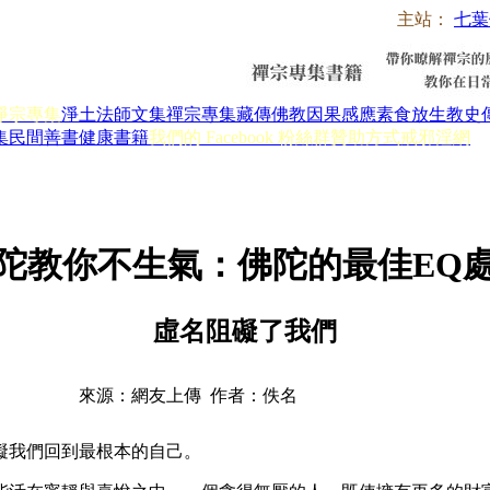
主站：
七葉
淨宗專集
淨土法師文集
禪宗專集
藏傳佛教
因果感應
素食放生
教史
集
民間善書
健康書籍
我們的 Facebook 粉絲群
贊助方式
戒邪淫網
陀教你不生氣：佛陀的最佳EQ
虛名阻礙了我們
來源：網友上傳 作者：佚名
我們回到最根本的自己。