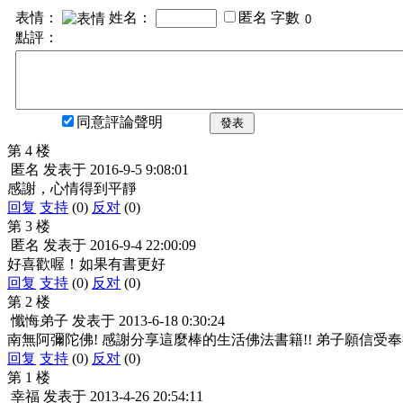
表情：
姓名：
匿名
字數
點評：
同意評論聲明
發表
第 4 楼
匿名
发表于
2016-9-5 9:08:01
感謝，心情得到平靜
回复
支持
(0)
反对
(0)
第 3 楼
匿名
发表于
2016-9-4 22:00:09
好喜歡喔！如果有書更好
回复
支持
(0)
反对
(0)
第 2 楼
懺悔弟子
发表于
2013-6-18 0:30:24
南無阿彌陀佛! 感謝分享這麼棒的生活佛法書籍!! 弟子願信受奉行
回复
支持
(0)
反对
(0)
第 1 楼
幸福
发表于
2013-4-26 20:54:11