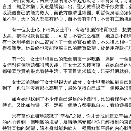
我們要知足，對於欲望的追求不起心動念，唯有如此，才能
言道，知足常樂，又道是禍從口出。聖人教導說君子欲救世，
以憑借自己的能力救人，而後方能濟世經國。明哲保身者必須
足不爭，天下的人都沒有野心，自不會有爭鬥，不會有主動挑
有一位女士(以下稱為女士甲)，有著很強的物質欲望，想要
太高、按揭付款負擔重……可是，不管怎么權衡，她還是不能
有一次用半個月的工資買下了一個藍寶石戒指，不久後又相中
得很難受。她最終也沒能說服自己的購買欲望，於是用存款把
有一次，女士甲和自己的幾個朋友一起吃飯，席間，一個朋友
友們對這個話題都很感興趣，而女士乙又接著說，在她自己的
都帶著欣賞的眼光看待生活，不盲目追求檔次，只要舒適就好
女士乙的話給了女士甲很大的啟發，女士甲開始回顧自己過
到了，也似乎沒有那么高興了，最終使得自己成了一個極為浪
如今她也找到了不少使自己滿足的小竅門，比如看樓盤的時
時光。又比如旅遊，不一定每一個地方都要親自去，看旅遊書還
只有當你正確地認識了“幸福”之後，你才會找到建立幸福人
的內心達到一個明澈的境界，及時地感受那些你已經得到的東
持對某物的渴望，這本身就能夠給人一種新鮮和平靜的內心狀