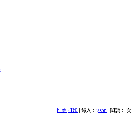
事
推薦
打印
| 錄入：
jason
| 閱讀：
次