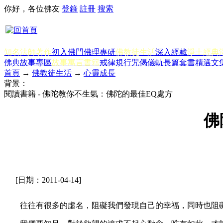
你好，各位佛友
登錄
註冊
搜索
知名法師著作
初入佛門
佛理專研
佛教徒生活
深入經藏
淨土經典
佛典故事專區
故事寓言書籍
戒律規行
咒偈儀軌
長篇套書
精選文
首頁
→
佛教徒生活
→
心靈成長
背景：
閱讀書籍 - 佛陀教你不生氣：佛陀的最佳EQ處方
佛
[日期：2011-04-14]
往往有很多的虛名，阻礙我們發現自己的幸福，同時也阻礙