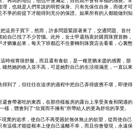
、再高的地位，他也不會滿足，自然就不會有幸福的感覺。常
道理，也就是人們常說的明哲保身。只有先保住自身，而後才可
足不爭的前提下才能得到充分的保證。如果所有的人都能做到知
把這房子買下，然而，許多問題緊跟著來了，交通問題、首付
實給自己找了不少苦惱。此外，女士甲還熱衷於購買珠寶首飾，
甲才猶豫起來，每天下班都忍不住要轉到珠寶店去看看，心裏憋
這時候胃很舒服，而且還有食欲，是一種意猶未盡的感覺，朋
，雖然她的收入並不高，可是她對自己的生活很滿意，一直以來
得到了，但往往在追求的過程中把自己弄得疲憊不堪，即便得
還會帶著吃的東西，在那些樣板房的露台上享受美食和閑適的
一樣，體會到了“欣賞而不擁有”所帶給人的更為舒坦的享受。
不現實的追求，使自己不再受困於無休無止的欲望，從而使自己
只有這樣才能從根本上使自己遠離不幸，而且你會發現，永遠保