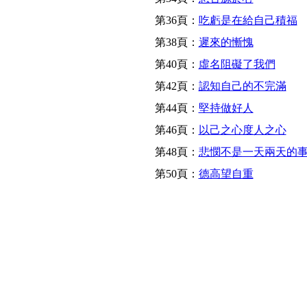
第36頁：
吃虧是在給自己積福
第38頁：
遲來的慚愧
第40頁：
虛名阻礙了我們
第42頁：
認知自己的不完滿
第44頁：
堅持做好人
第46頁：
以己之心度人之心
第48頁：
悲憫不是一天兩天的
第50頁：
德高望自重