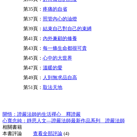
第35頁：
疼痛的自省
第37頁：
照管內心的油燈
第39頁：
結束自己對自己的束縛
第41頁：
內外兼顧的修養
第43頁：
每一條生命都很可貴
第45頁：
心中的大世界
第47頁：
溫暖的愛
第49頁：
人到無求品自高
第51頁：
取法天地
開悟：證嚴法師的生活禪心 釋證嚴
心寬念純：靜思人文—證嚴法師最新作品系列 證嚴法師
相關書籍
本書評論
查看全部評論
(4)