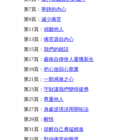
第7頁：
寧靜的內心
第9頁：
減少痛苦
第11頁：
傾聽他人
第13頁：
痛苦源自內心
第15頁：
我們的錯誤
第17頁：
嚴格自律使人重獲新生
第19頁：
把心放回心窩裏
第21頁：
一顆感激之心
第23頁：
守財讓我們變得疲憊
第25頁：
尊重他人
第27頁：
身處逆境須用開拓法
第29頁：
醒悟
第31頁：
提醒自己勇猛精進
第33頁：
對待痛苦的態度