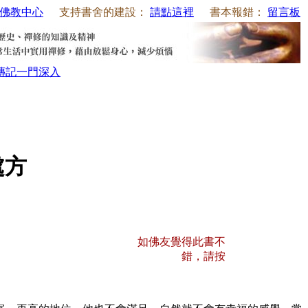
佛教中心
支持書舍的建設：
請點這裡
書本報錯：
留言板
傳記
一門深入
處方
如佛友覺得此書不
錯，請按