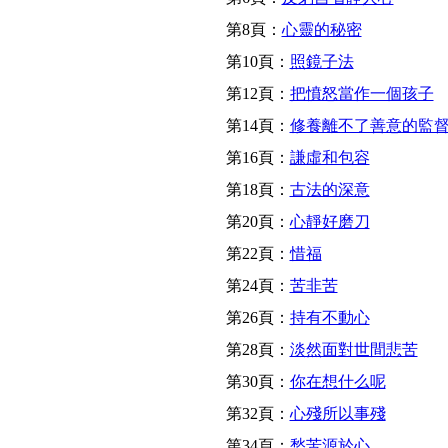
第8頁：
心靈的秘密
第10頁：
照鏡子法
第12頁：
把憤怒當作一個孩子
第14頁：
修養離不了善意的監
第16頁：
謙虛和包容
第18頁：
古法的深意
第20頁：
心靜好磨刀
第22頁：
惜福
第24頁：
苦非苦
第26頁：
持有不動心
第28頁：
淡然面對世間悲苦
第30頁：
你在想什么呢
第32頁：
心殘所以事殘
第34頁：
愁苦源於心