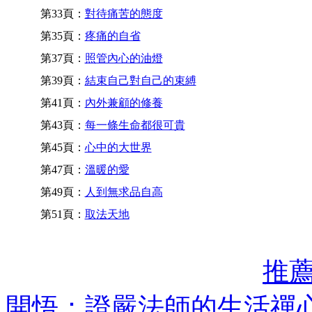
第33頁：
對待痛苦的態度
第35頁：
疼痛的自省
第37頁：
照管內心的油燈
第39頁：
結束自己對自己的束縛
第41頁：
內外兼顧的修養
第43頁：
每一條生命都很可貴
第45頁：
心中的大世界
第47頁：
溫暖的愛
第49頁：
人到無求品自高
第51頁：
取法天地
推
開悟：證嚴法師的生活禪