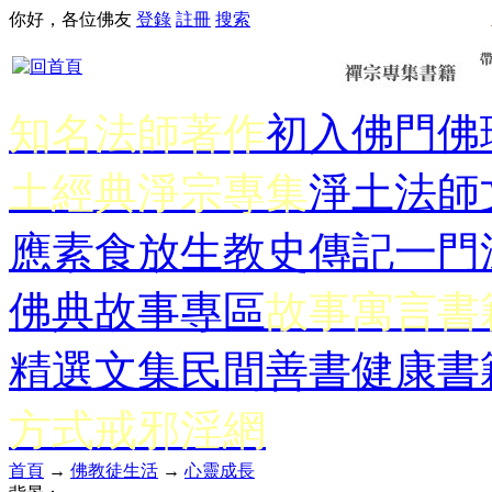
你好，各位佛友
登錄
註冊
搜索
知名法師著作
初入佛門
佛
土經典
淨宗專集
淨土法師
應
素食放生
教史傳記
一門
佛典故事專區
故事寓言書
精選文集
民間善書
健康書
方式
戒邪淫網
首頁
→
佛教徒生活
→
心靈成長