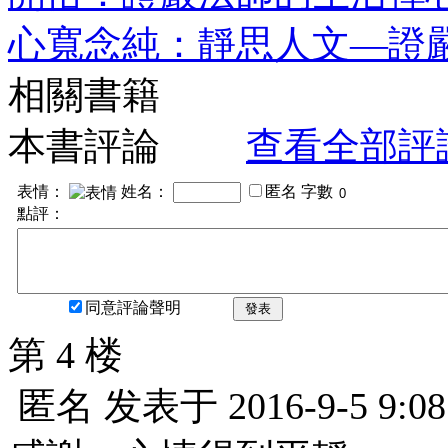
心寬念純：靜思人文—證
相關書籍
本書評論
查看全部評
表情：
姓名：
匿名
字數
點評：
同意評論聲明
發表
第 4 楼
匿名
发表于
2016-9-5 9:08