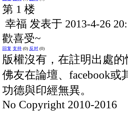
第 1 楼
幸福
发表于
2013-4-26 20
歡喜受~
回复
支持
(0)
反对
(0)
版權沒有，在註明出處的
佛友在論壇、faceboo
功德與印經無異。
No Copyright 2010-2016
水晶
順正府大王公求道