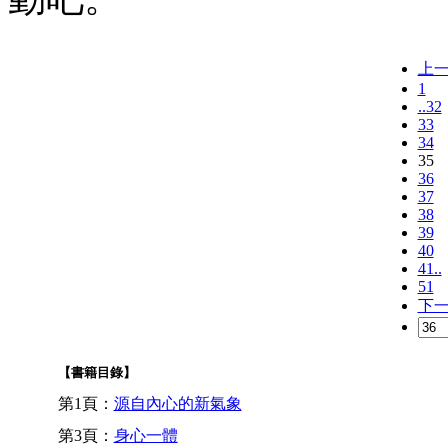
上
1
..32
33
34
35
36
37
38
39
40
41..
51
下
【書籍目錄】
第1頁：
源自內心的新氣象
第3頁：
身心一體