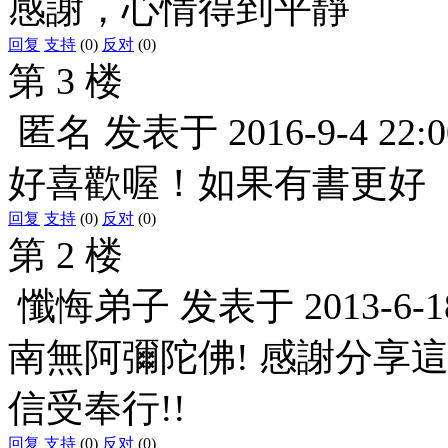
感謝，心情得到平靜
回复
支持
(0)
反对
(0)
第 3 楼
匿名
发表于
2016-9-4 22:0
好喜歡喔！如果有書更好
回复
支持
(0)
反对
(0)
第 2 楼
懺悔弟子
发表于
2013-6-1
南無阿彌陀佛! 感謝分享這
信受奉行!!
回复
支持
(0)
反对
(0)