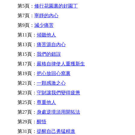
第5頁：
修行花園裏的好園丁
第7頁：
寧靜的內心
第9頁：
減少痛苦
第11頁：
傾聽他人
第13頁：
痛苦源自內心
第15頁：
我們的錯誤
第17頁：
嚴格自律使人重獲新生
第19頁：
把心放回心窩裏
第21頁：
一顆感激之心
第23頁：
守財讓我們變得疲憊
第25頁：
尊重他人
第27頁：
身處逆境須用開拓法
第29頁：
醒悟
第31頁：
提醒自己勇猛精進