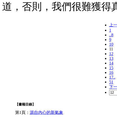
道，否則，我們很難獲得
上
1
..8
9
10
11
12
13
14
15
16
17..
51
下
【書籍目錄】
第1頁：
源自內心的新氣象