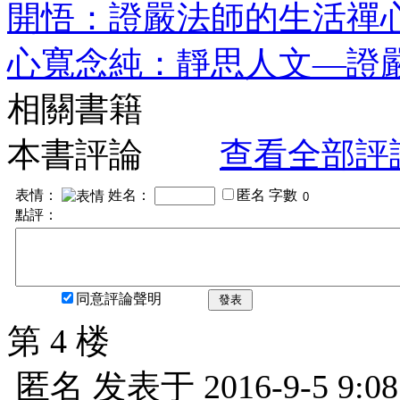
開悟：證嚴法師的生活禪
心寬念純：靜思人文—證
相關書籍
本書評論
查看全部評
表情：
姓名：
匿名
字數
點評：
同意評論聲明
發表
第 4 楼
匿名
发表于
2016-9-5 9:08