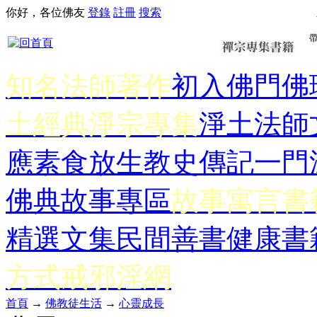
你好，各位佛友
登錄
註冊
搜索
知名法師著作
初入佛門
佛
土經典
淨宗專集
淨土法師
應
素食放生
教史傳記
一門
佛典故事專區
故事寓言書
精選文集
民間善書
健康書
方式
戒邪淫網
首頁
→
佛教徒生活
→
心靈成長