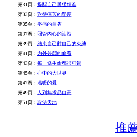
第31頁：
提醒自己勇猛精進
第33頁：
對待痛苦的態度
第35頁：
疼痛的自省
第37頁：
照管內心的油燈
第39頁：
結束自己對自己的束縛
第41頁：
內外兼顧的修養
第43頁：
每一條生命都很可貴
第45頁：
心中的大世界
第47頁：
溫暖的愛
第49頁：
人到無求品自高
第51頁：
取法天地
推