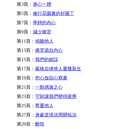
第3頁：
身心一體
第5頁：
修行花園裏的好園丁
第7頁：
寧靜的內心
第9頁：
減少痛苦
第11頁：
傾聽他人
第13頁：
痛苦源自內心
第15頁：
我們的錯誤
第17頁：
嚴格自律使人重獲新生
第19頁：
把心放回心窩裏
第21頁：
一顆感激之心
第23頁：
守財讓我們變得疲憊
第25頁：
尊重他人
第27頁：
身處逆境須用開拓法
第29頁：
醒悟