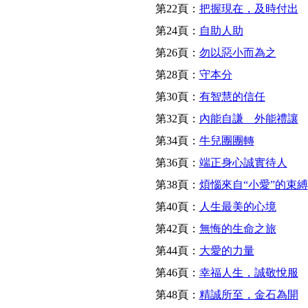
第22頁：
把握現在，及時付出
第24頁：
自助人助
第26頁：
勿以惡小而為之
第28頁：
守本分
第30頁：
有智慧的信任
第32頁：
內能自謙 外能禮讓
第34頁：
牛兒團團轉
第36頁：
端正身心誠實待人
第38頁：
煩惱來自“小愛”的束縛
第40頁：
人生最美的心境
第42頁：
無悔的生命之旅
第44頁：
大愛的力量
第46頁：
幸福人生，誠敬悅服
第48頁：
精誠所至，金石為開