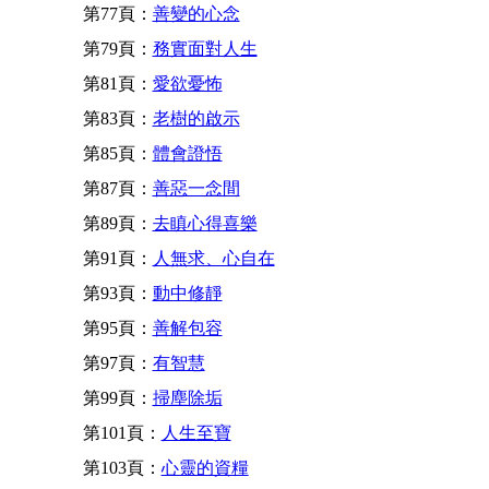
第77頁：
善變的心念
第79頁：
務實面對人生
第81頁：
愛欲憂怖
第83頁：
老樹的啟示
第85頁：
體會證悟
第87頁：
善惡一念間
第89頁：
去瞋心得喜樂
第91頁：
人無求、心自在
第93頁：
動中修靜
第95頁：
善解包容
第97頁：
有智慧
第99頁：
掃塵除垢
第101頁：
人生至寶
第103頁：
心靈的資糧