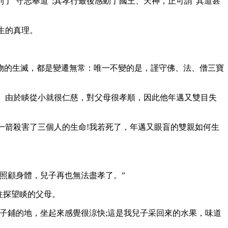
“守志奉道”;其孝行最後感動了國王、天神，正可謂“其道甚
生的真理。
的生滅，都是變遷無常：唯一不變的是，謹守佛、法、僧三寶
。由於睒從小就很仁慈，對父母很孝順，因此他年邁又雙目失
一箭殺害了三個人的生命!我若死了，年邁又眼盲的雙親如何生
照顧身體，兒子再也無法盡孝了。”
往探望睒的父母。
鋪的地，坐起來感覺很涼快;這是我兒子采回來的水果，味道