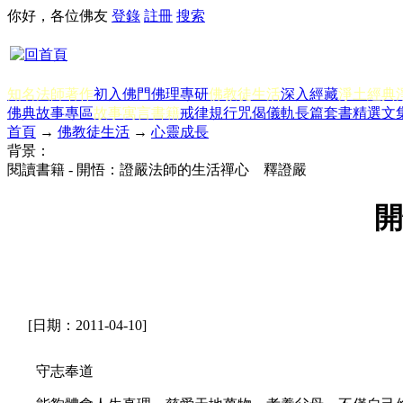
你好，各位佛友
登錄
註冊
搜索
知名法師著作
初入佛門
佛理專研
佛教徒生活
深入經藏
淨土經典
佛典故事專區
故事寓言書籍
戒律規行
咒偈儀軌
長篇套書
精選文
首頁
→
佛教徒生活
→
心靈成長
背景：
閱讀書籍 - 開悟：證嚴法師的生活禪心 釋證嚴
開
[日期：2011-04-10]
守志奉道