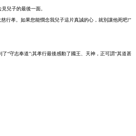
去見兒子的最後一面。
慈行孝。如果您能憫念我兒子這片真誠的心，就別讓他死吧!”
“守志奉道”;其孝行最後感動了國王、天神，正可謂“其道甚