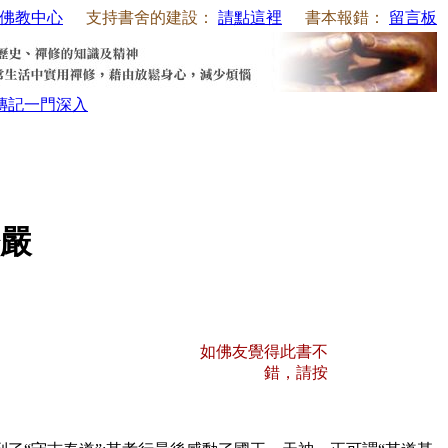
佛教中心
支持書舍的建設：
請點這裡
書本報錯：
留言板
傳記
一門深入
嚴
如佛友覺得此書不
錯，請按