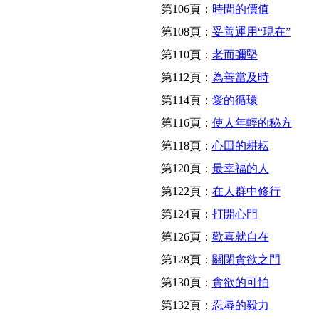
第106頁：
時間的價值
第108頁：
妥善運用“現在”
第110頁：
老而彌堅
第112頁：
為善當及時
第114頁：
愛的循環
第116頁：
使人年輕的秘方
第118頁：
心田的耕耘
第120頁：
最幸福的人
第122頁：
在人群中修行
第124頁：
打開心門
第126頁：
歡喜就自在
第128頁：
關閉貪欲之門
第130頁：
貪欲的可怕
第132頁：
忍辱的毅力