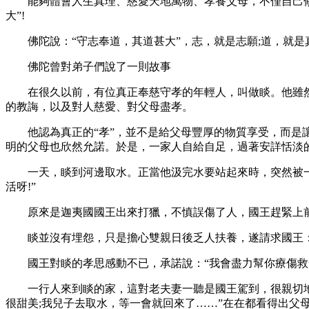
能夠體會人生真理、慈愛天地萬物、孝養父母，不僅自己修行
大”!
佛陀說：“守志奉道，其道甚大”，志，就是志願;道，就是
佛陀曾對弟子們說了一則故事
在很久以前，有位真正奉慈守孝的年輕人，叫做睒。他雖然
的教誨，以及對人慈愛、對父母盡孝。
他認為真正的“孝”，並不是給父母豐厚的物質享受，而是讓
明的父母也欣然允諾。於是，一家人自給自足，過著安詳恬淡
一天，睒到河邊取水。正當他汲完水要站起來時，突然被一支
活呀!”
原來是迦夷國國王出來打獵，不慎誤傷了人，國王趕緊上
睒並沒有埋怨，只是擔心雙親日後乏人扶養，遂請求國王：“
國王對睒的孝思感動不已，承諾說：“我會盡力幫你療傷救命
一行人來到睒的家，這對老夫妻一聽是國王駕到，很親切地招
很甜美;我兒子去取水，等一會就回來了……”在在都看得出父