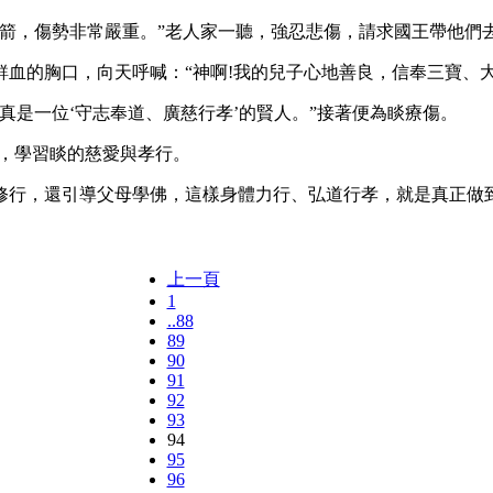
，傷勢非常嚴重。”老人家一聽，強忍悲傷，請求國王帶他們
的胸口，向天呼喊：“神啊!我的兒子心地善良，信奉三寶、大
是一位‘守志奉道、廣慈行孝’的賢人。”接著便為睒療傷。
，學習睒的慈愛與孝行。
，還引導父母學佛，這樣身體力行、弘道行孝，就是真正做到了
上一頁
1
..88
89
90
91
92
93
94
95
96