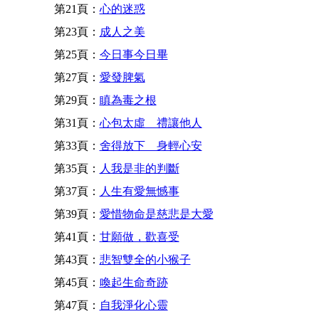
第21頁：
心的迷惑
第23頁：
成人之美
第25頁：
今日事今日畢
第27頁：
愛發脾氣
第29頁：
瞋為毒之根
第31頁：
心包太虛 禮讓他人
第33頁：
舍得放下 身輕心安
第35頁：
人我是非的判斷
第37頁：
人生有愛無憾事
第39頁：
愛惜物命是慈悲是大愛
第41頁：
甘願做，歡喜受
第43頁：
悲智雙全的小猴子
第45頁：
喚起生命奇跡
第47頁：
自我淨化心靈