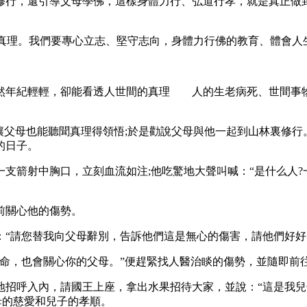
，還引導父母學佛，這樣身體力行、弘道行孝，就是真正做到了
真理。我們要專心立志、堅守志向，身體力行佛的教育、體會人
年紀輕輕，卻能看透人世間的真理 人的生老病死、世間事物
父母也能聽聞真理得領悟;於是勸說父母與他一起到山林裏修行
的日子。
箭射中胸口，立刻血流如注;他吃驚地大聲叫喊：“是什么人?
前關心他的傷勢。
請您替我向父母辭別，告訴他們這是無心的傷害，請他們好好
，也會關心你的父母。”便趕緊找人醫治睒的傷勢，並隨即前
呼入內，請國王上座，拿出水果招待大家，並說：“這是我兒子
母的慈愛和兒子的孝順。