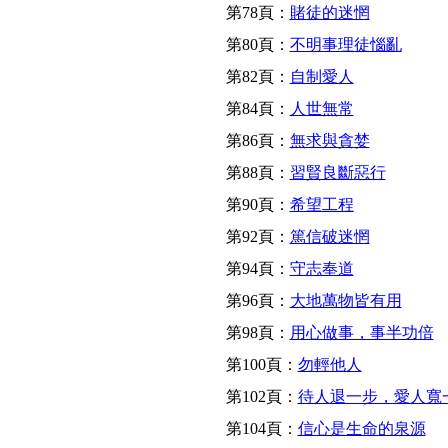
第78頁：
賭徒的迷惘
第80頁：
不明事理徒惱亂
第82頁：
自制愛人
第84頁：
人世無常
第86頁：
無求與貪婪
第88頁：
習賢良斷惡行
第90頁：
希望工程
第92頁：
篤信破迷惘
第94頁：
守志奉道
第96頁：
大地萬物皆有用
第98頁：
用心做事，事半功倍
第100頁：
勿輕他人
第102頁：
待人退一步，愛人寬
第104頁：
信心是生命的泉源