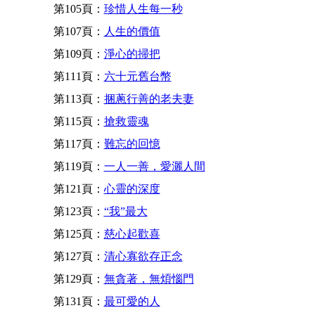
第105頁：
珍惜人生每一秒
第107頁：
人生的價值
第109頁：
淨心的掃把
第111頁：
六十元舊台幣
第113頁：
捆蔥行善的老夫妻
第115頁：
搶救靈魂
第117頁：
難忘的回憶
第119頁：
一人一善，愛灑人間
第121頁：
心靈的深度
第123頁：
“我”最大
第125頁：
慈心起歡喜
第127頁：
清心寡欲存正念
第129頁：
無貪著，無煩惱門
第131頁：
最可愛的人