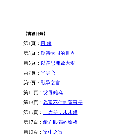
【書籍目錄】
第1頁：
目 錄
第3頁：
期待大同的世界
第5頁：
以禪思開啟大愛
第7頁：
平等心
第9頁：
戰爭之害
第11頁：
父母難為
第13頁：
為富不仁的董事長
第15頁：
一念差，步步錯
第17頁：
鑽石眼貓的婚禮
第19頁：
富中之富