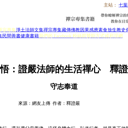
主站：
七葉
淨宗專集
淨土法師文集
禪宗專集
藏傳佛教
因果感應
素食放生
教史
集
民間善書
健康書籍
我們的 Facebook 粉絲群
贊助方式
戒邪淫網
悟：證嚴法師的生活禪心 釋證
守志奉道
來源：網友上傳 作者：釋證嚴