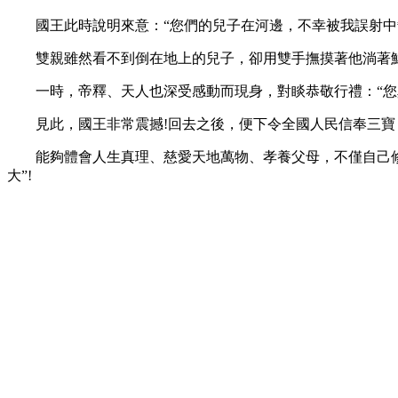
國王此時說明來意：“您們的兒子在河邊，不幸被我誤射中箭
雙親雖然看不到倒在地上的兒子，卻用雙手撫摸著他淌著鮮血
一時，帝釋、天人也深受感動而現身，對睒恭敬行禮：“您真
見此，國王非常震撼!回去之後，便下令全國人民信奉三寶
能夠體會人生真理、慈愛天地萬物、孝養父母，不僅自己修行
大”!