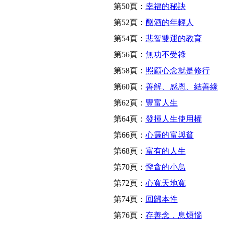
第50頁：
幸福的秘訣
第52頁：
酗酒的年輕人
第54頁：
悲智雙運的教育
第56頁：
無功不受祿
第58頁：
照顧心念就是修行
第60頁：
善解、感恩、結善緣
第62頁：
豐富人生
第64頁：
發揮人生使用權
第66頁：
心靈的富與貧
第68頁：
富有的人生
第70頁：
慳貪的小鳥
第72頁：
心寬天地寬
第74頁：
回歸本性
第76頁：
存善念，息煩惱