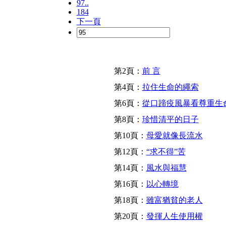
97..
184
下一頁
第2頁：
前 言
第4頁：
拉住生命的繩索
第6頁：
從口蹄疫風暴看尊重生
第8頁：
珍惜清平的日子
第10頁：
母愛就像長流水
第12頁：
“求不得”苦
第14頁：
風水與福慧
第16頁：
以心轉境
第18頁：
雖富猶貧的老人
第20頁：
發揮人生使用權