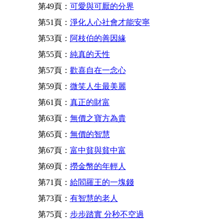
第49頁：
可愛與可厭的分界
第51頁：
淨化人心社會才能安寧
第53頁：
阿枝伯的善因緣
第55頁：
純真的天性
第57頁：
歡喜自在一念心
第59頁：
微笑人生最美麗
第61頁：
真正的財富
第63頁：
無價之寶方為貴
第65頁：
無價的智慧
第67頁：
富中貧與貧中富
第69頁：
撈金幣的年輕人
第71頁：
給閻羅王的一塊錢
第73頁：
有智慧的老人
第75頁：
步步踏實 分秒不空過