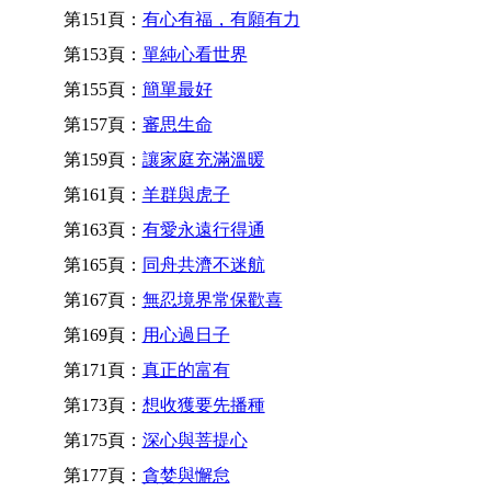
第151頁：
有心有福，有願有力
第153頁：
單純心看世界
第155頁：
簡單最好
第157頁：
審思生命
第159頁：
讓家庭充滿溫暖
第161頁：
羊群與虎子
第163頁：
有愛永遠行得通
第165頁：
同舟共濟不迷航
第167頁：
無忍境界常保歡喜
第169頁：
用心過日子
第171頁：
真正的富有
第173頁：
想收獲要先播種
第175頁：
深心與菩提心
第177頁：
貪婪與懈怠