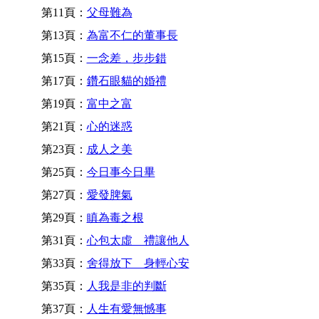
第11頁：
父母難為
第13頁：
為富不仁的董事長
第15頁：
一念差，步步錯
第17頁：
鑽石眼貓的婚禮
第19頁：
富中之富
第21頁：
心的迷惑
第23頁：
成人之美
第25頁：
今日事今日畢
第27頁：
愛發脾氣
第29頁：
瞋為毒之根
第31頁：
心包太虛 禮讓他人
第33頁：
舍得放下 身輕心安
第35頁：
人我是非的判斷
第37頁：
人生有愛無憾事