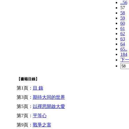
..56
57
58
59
60
61
62
63
64
65..
184
下
【書籍目錄】
第1頁：
目 錄
第3頁：
期待大同的世界
第5頁：
以禪思開啟大愛
第7頁：
平等心
第9頁：
戰爭之害