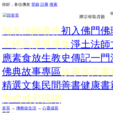
你好，各位佛友
登錄
註冊
搜索
知名法師著作
初入佛門
佛
土經典
淨宗專集
淨土法師
應
素食放生
教史傳記
一門
佛典故事專區
故事寓言書
精選文集
民間善書
健康書
方式
戒邪淫網
首頁
→
佛教徒生活
→
心靈成長