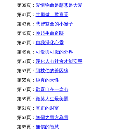
第39頁：
愛惜物命是慈悲是大愛
第41頁：
甘願做，歡喜受
第43頁：
悲智雙全的小猴子
第45頁：
喚起生命奇跡
第47頁：
自我淨化心靈
第49頁：
可愛與可厭的分界
第51頁：
淨化人心社會才能安寧
第53頁：
阿枝伯的善因緣
第55頁：
純真的天性
第57頁：
歡喜自在一念心
第59頁：
微笑人生最美麗
第61頁：
真正的財富
第63頁：
無價之寶方為貴
第65頁：
無價的智慧