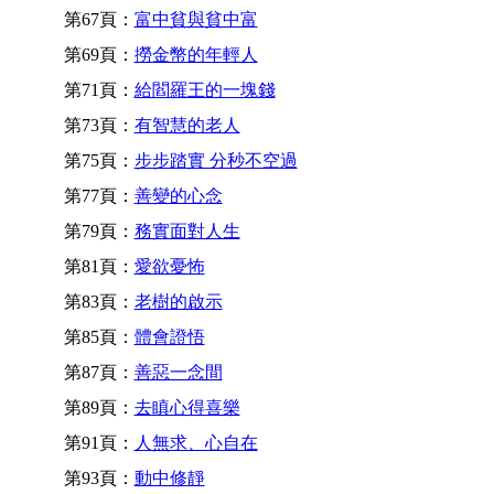
第67頁：
富中貧與貧中富
第69頁：
撈金幣的年輕人
第71頁：
給閻羅王的一塊錢
第73頁：
有智慧的老人
第75頁：
步步踏實 分秒不空過
第77頁：
善變的心念
第79頁：
務實面對人生
第81頁：
愛欲憂怖
第83頁：
老樹的啟示
第85頁：
體會證悟
第87頁：
善惡一念間
第89頁：
去瞋心得喜樂
第91頁：
人無求、心自在
第93頁：
動中修靜