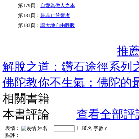
第179頁：
自愛為做人之本
第181頁：
是非止於智者
第183頁：
讓大地自由呼吸
推
解脫之道：鑽石途徑系列之
佛陀教你不生氣：佛陀的最
相關書籍
本書評論
查看全部評
表情：
姓名：
匿名
字數
點評：