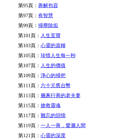
第95頁：
善解包容
第97頁：
有智慧
第99頁：
掃塵除垢
第101頁：
人生至寶
第103頁：
心靈的資糧
第105頁：
珍惜人生每一秒
第107頁：
人生的價值
第109頁：
淨心的掃把
第111頁：
六十元舊台幣
第113頁：
捆蔥行善的老夫妻
第115頁：
搶救靈魂
第117頁：
難忘的回憶
第119頁：
一人一善，愛灑人間
第121頁：
心靈的深度