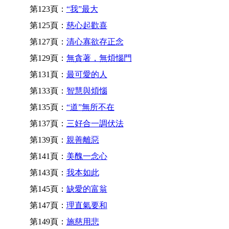
第123頁：
“我”最大
第125頁：
慈心起歡喜
第127頁：
清心寡欲存正念
第129頁：
無貪著，無煩惱門
第131頁：
最可愛的人
第133頁：
智慧與煩惱
第135頁：
“道”無所不在
第137頁：
三好合一調伏法
第139頁：
親善離惡
第141頁：
美醜一念心
第143頁：
我本如此
第145頁：
缺愛的富翁
第147頁：
理直氣要和
第149頁：
施慈用悲