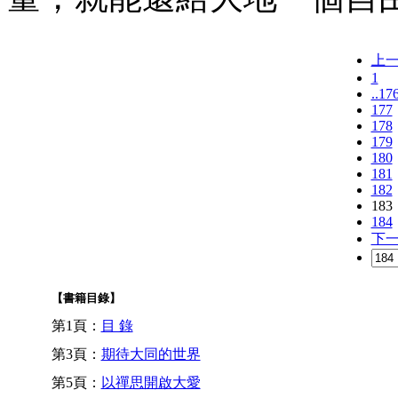
上
1
..17
177
178
179
180
181
182
183
184
下
【書籍目錄】
第1頁：
目 錄
第3頁：
期待大同的世界
第5頁：
以禪思開啟大愛