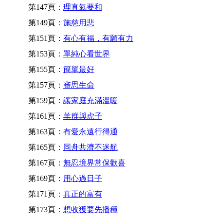
第147頁：
理直氣要和
第149頁：
施慈用悲
第151頁：
有心有福，有願有力
第153頁：
單純心看世界
第155頁：
簡單最好
第157頁：
審思生命
第159頁：
讓家庭充滿溫暖
第161頁：
羊群與虎子
第163頁：
有愛永遠行得通
第165頁：
同舟共濟不迷航
第167頁：
無忍境界常保歡喜
第169頁：
用心過日子
第171頁：
真正的富有
第173頁：
想收獲要先播種