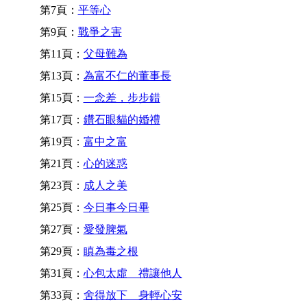
第7頁：
平等心
第9頁：
戰爭之害
第11頁：
父母難為
第13頁：
為富不仁的董事長
第15頁：
一念差，步步錯
第17頁：
鑽石眼貓的婚禮
第19頁：
富中之富
第21頁：
心的迷惑
第23頁：
成人之美
第25頁：
今日事今日畢
第27頁：
愛發脾氣
第29頁：
瞋為毒之根
第31頁：
心包太虛 禮讓他人
第33頁：
舍得放下 身輕心安