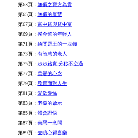
第63頁：
無價之寶方為貴
第65頁：
無價的智慧
第67頁：
富中貧與貧中富
第69頁：
撈金幣的年輕人
第71頁：
給閻羅王的一塊錢
第73頁：
有智慧的老人
第75頁：
步步踏實 分秒不空過
第77頁：
善變的心念
第79頁：
務實面對人生
第81頁：
愛欲憂怖
第83頁：
老樹的啟示
第85頁：
體會證悟
第87頁：
善惡一念間
第89頁：
去瞋心得喜樂