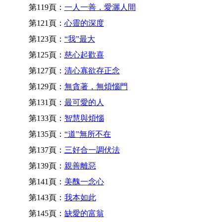
第119頁：
一人一善，愛灑人間
第121頁：
心靈的深度
第123頁：
“我”最大
第125頁：
慈心起歡喜
第127頁：
清心寡欲存正念
第129頁：
無貪著，無煩惱門
第131頁：
最可愛的人
第133頁：
智慧與煩惱
第135頁：
“道”無所不在
第137頁：
三好合一調伏法
第139頁：
親善離惡
第141頁：
美醜一念心
第143頁：
我本如此
第145頁：
缺愛的富翁