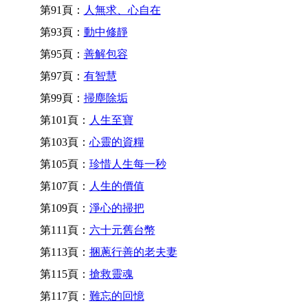
第91頁：
人無求、心自在
第93頁：
動中修靜
第95頁：
善解包容
第97頁：
有智慧
第99頁：
掃塵除垢
第101頁：
人生至寶
第103頁：
心靈的資糧
第105頁：
珍惜人生每一秒
第107頁：
人生的價值
第109頁：
淨心的掃把
第111頁：
六十元舊台幣
第113頁：
捆蔥行善的老夫妻
第115頁：
搶救靈魂
第117頁：
難忘的回憶