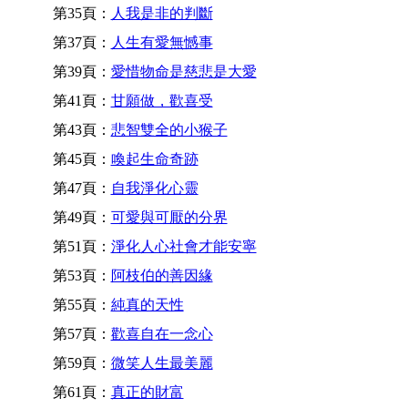
第35頁：
人我是非的判斷
第37頁：
人生有愛無憾事
第39頁：
愛惜物命是慈悲是大愛
第41頁：
甘願做，歡喜受
第43頁：
悲智雙全的小猴子
第45頁：
喚起生命奇跡
第47頁：
自我淨化心靈
第49頁：
可愛與可厭的分界
第51頁：
淨化人心社會才能安寧
第53頁：
阿枝伯的善因緣
第55頁：
純真的天性
第57頁：
歡喜自在一念心
第59頁：
微笑人生最美麗
第61頁：
真正的財富