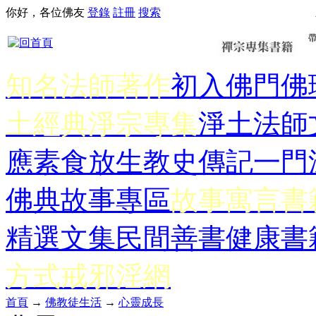
你好，各位佛友
登錄
註冊
搜索
知名法師著作
初入佛門
佛
土經典
淨宗專集
淨土法師
應
素食放生
教史傳記
一門
佛典故事專區
故事寓言書
精選文集
民間善書
健康書
方式
戒邪淫網
首頁
→
佛教徒生活
→
心靈成長