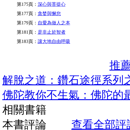
第175頁：
深心與菩提心
第177頁：
貪婪與懈怠
第179頁：
自愛為做人之本
第181頁：
是非止於智者
第183頁：
讓大地自由呼吸
推
解脫之道：鑽石途徑系列之
佛陀教你不生氣：佛陀的最
相關書籍
本書評論
查看全部評