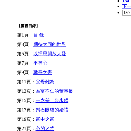
184
下
【書籍目錄】
第1頁：
目 錄
第3頁：
期待大同的世界
第5頁：
以禪思開啟大愛
第7頁：
平等心
第9頁：
戰爭之害
第11頁：
父母難為
第13頁：
為富不仁的董事長
第15頁：
一念差，步步錯
第17頁：
鑽石眼貓的婚禮
第19頁：
富中之富
第21頁：
心的迷惑