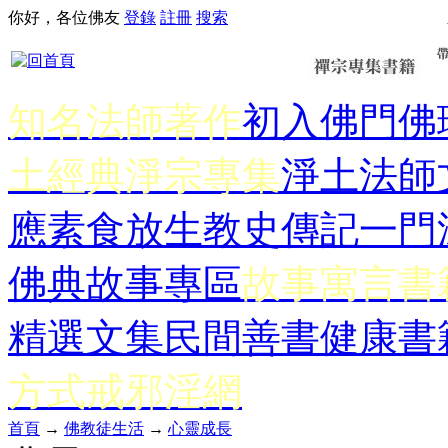
你好，各位佛友
登錄
註冊
搜索
知名法師著作
初入佛門
佛
土經典
淨宗專集
淨土法師
應
素食放生
教史傳記
一門
佛典故事專區
故事寓言書
精選文集
民間善書
健康書
方式
戒邪淫網
首頁
→
佛教徒生活
→
心靈成長