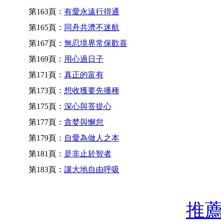
第163頁：
有愛永遠行得通
第165頁：
同舟共濟不迷航
第167頁：
無忍境界常保歡喜
第169頁：
用心過日子
第171頁：
真正的富有
第173頁：
想收獲要先播種
第175頁：
深心與菩提心
第177頁：
貪婪與懈怠
第179頁：
自愛為做人之本
第181頁：
是非止於智者
第183頁：
讓大地自由呼吸
推