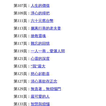
第107頁：
人生的價值
第109頁：
淨心的掃把
第111頁：
六十元舊台幣
第113頁：
捆蔥行善的老夫妻
第115頁：
搶救靈魂
第117頁：
難忘的回憶
第119頁：
一人一善，愛灑人間
第121頁：
心靈的深度
第123頁：
“我”最大
第125頁：
慈心起歡喜
第127頁：
清心寡欲存正念
第129頁：
無貪著，無煩惱門
第131頁：
最可愛的人
第133頁：
智慧與煩惱