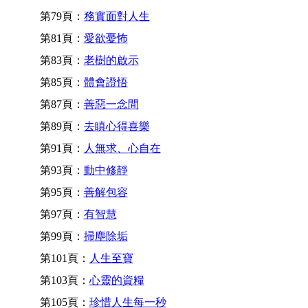
第79頁：
務實面對人生
第81頁：
愛欲憂怖
第83頁：
老樹的啟示
第85頁：
體會證悟
第87頁：
善惡一念間
第89頁：
去瞋心得喜樂
第91頁：
人無求、心自在
第93頁：
動中修靜
第95頁：
善解包容
第97頁：
有智慧
第99頁：
掃塵除垢
第101頁：
人生至寶
第103頁：
心靈的資糧
第105頁：
珍惜人生每一秒