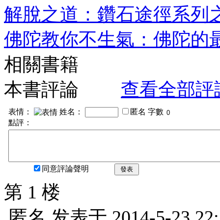
解脫之道：鑽石途徑系列之
佛陀教你不生氣：佛陀的最
相關書籍
本書評論
查看全部評
表情：
姓名：
匿名
字數
點評：
同意評論聲明
發表
第 1 楼
匿名
发表于
2014-5-23 22