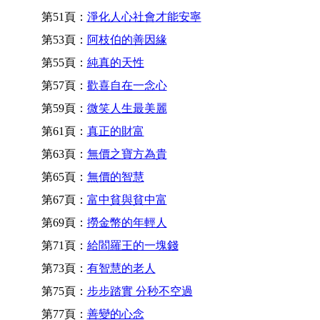
第51頁：
淨化人心社會才能安寧
第53頁：
阿枝伯的善因緣
第55頁：
純真的天性
第57頁：
歡喜自在一念心
第59頁：
微笑人生最美麗
第61頁：
真正的財富
第63頁：
無價之寶方為貴
第65頁：
無價的智慧
第67頁：
富中貧與貧中富
第69頁：
撈金幣的年輕人
第71頁：
給閻羅王的一塊錢
第73頁：
有智慧的老人
第75頁：
步步踏實 分秒不空過
第77頁：
善變的心念