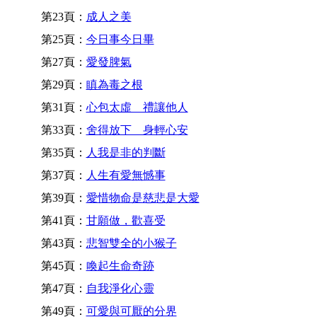
第23頁：
成人之美
第25頁：
今日事今日畢
第27頁：
愛發脾氣
第29頁：
瞋為毒之根
第31頁：
心包太虛 禮讓他人
第33頁：
舍得放下 身輕心安
第35頁：
人我是非的判斷
第37頁：
人生有愛無憾事
第39頁：
愛惜物命是慈悲是大愛
第41頁：
甘願做，歡喜受
第43頁：
悲智雙全的小猴子
第45頁：
喚起生命奇跡
第47頁：
自我淨化心靈
第49頁：
可愛與可厭的分界