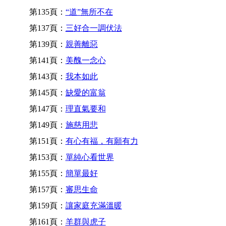
第135頁：
“道”無所不在
第137頁：
三好合一調伏法
第139頁：
親善離惡
第141頁：
美醜一念心
第143頁：
我本如此
第145頁：
缺愛的富翁
第147頁：
理直氣要和
第149頁：
施慈用悲
第151頁：
有心有福，有願有力
第153頁：
單純心看世界
第155頁：
簡單最好
第157頁：
審思生命
第159頁：
讓家庭充滿溫暖
第161頁：
羊群與虎子