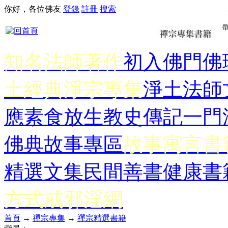
你好，各位佛友
登錄
註冊
搜索
知名法師著作
初入佛門
佛
土經典
淨宗專集
淨土法師
應
素食放生
教史傳記
一門
佛典故事專區
故事寓言書
精選文集
民間善書
健康書
方式
戒邪淫網
首頁
→
禪宗專集
→
禪宗精選書籍