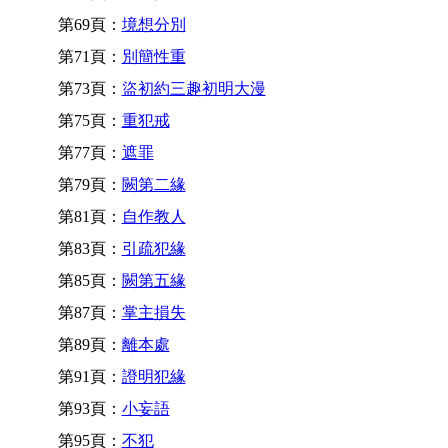
第69頁：
境想分別
第71頁：
別簡性重
第73頁：
盜初約三趣初明大漫
第75頁：
重犯戒
第77頁：
遮罪
第79頁：
闕第二緣
第81頁：
自作教人
第83頁：
引疏犯緣
第85頁：
闕第五緣
第87頁：
掌主損失
第89頁：
離本處
第91頁：
證明犯緣
第93頁：
小妄語
第95頁：
不犯