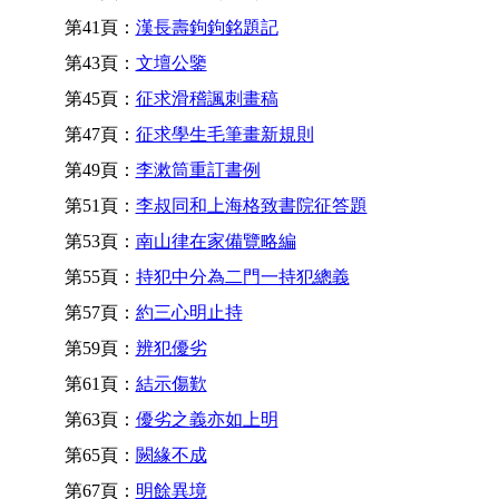
第41頁：
漢長壽鉤鉤銘題記
第43頁：
文壇公鑒
第45頁：
征求滑稽諷刺畫稿
第47頁：
征求學生毛筆畫新規則
第49頁：
李漱筒重訂書例
第51頁：
李叔同和上海格致書院征答題
第53頁：
南山律在家備覽略編
第55頁：
持犯中分為二門一持犯總義
第57頁：
約三心明止持
第59頁：
辨犯優劣
第61頁：
結示傷歎
第63頁：
優劣之義亦如上明
第65頁：
闕緣不成
第67頁：
明餘異境