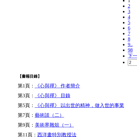
1
2
3
4
5
6
7
8
9..
98
下
【書籍目錄】
第1頁：
《心與禪》 作者簡介
第3頁：
《心與禪》 目錄
第5頁：
《心與禪》 以出世的精神，做入世的事業
第7頁：
藝術談（二）
第9頁：
美術界雜俎（一）
第11頁：
西洋畫特別教授法