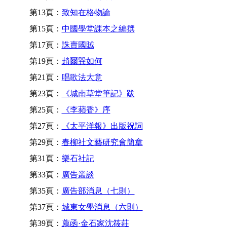
第13頁：
致知在格物論
第15頁：
中國學堂課本之編撰
第17頁：
誅賣國賊
第19頁：
趙爾巽如何
第21頁：
唱歌法大意
第23頁：
《城南草堂筆記》跋
第25頁：
《李蘋香》序
第27頁：
《太平洋報》出版祝詞
第29頁：
春柳社文藝研究會簡章
第31頁：
樂石社記
第33頁：
廣告叢談
第35頁：
廣告部消息（七則）
第37頁：
城東女學消息（六則）
第39頁：
薦函·金石家沈筱莊