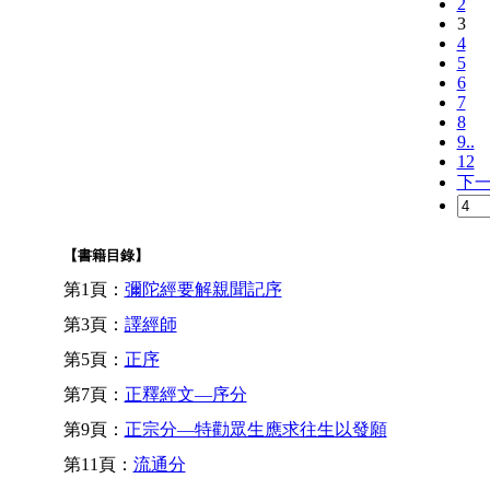
2
3
4
5
6
7
8
9..
12
下
【書籍目錄】
第1頁：
彌陀經要解親聞記序
第3頁：
譯經師
第5頁：
正序
第7頁：
正釋經文—序分
第9頁：
正宗分—特勸眾生應求往生以發願
第11頁：
流通分