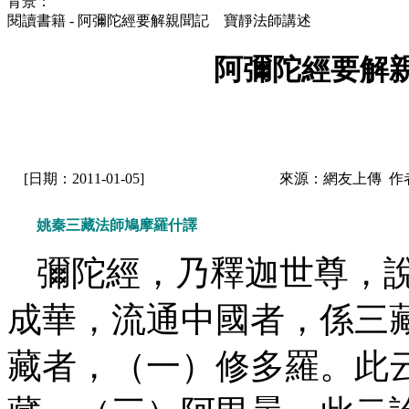
背景：
閱讀書籍 - 阿彌陀經要解親聞記 寶靜法師講述
阿彌陀經要解
[日期：2011-01-05]
來源：網友上傳 作
姚秦三藏法師鳩摩羅什譯
彌陀經，乃釋迦世尊，
成華，流通中國者，係三
藏者，（一）修多羅。此