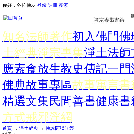
你好，各位佛友
登錄
註冊
搜索
知名法師著作
初入佛門
佛
土經典
淨宗專集
淨土法師
應
素食放生
教史傳記
一門
佛典故事專區
故事寓言書
精選文集
民間善書
健康書
方式
戒邪淫網
首頁
→
淨土經典
→
佛說阿彌陀經