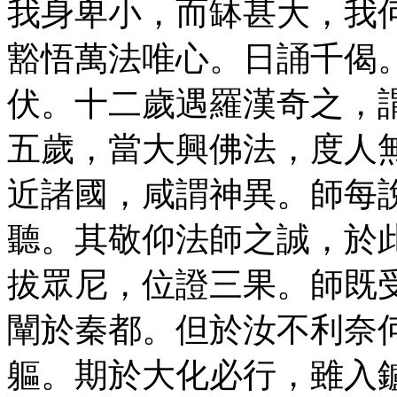
我身卑小，而缽甚大，我
豁悟萬法唯心。日誦千偈
伏。十二歲遇羅漢奇之，
五歲，當大興佛法，度人
近諸國，咸謂神異。師每
聽。其敬仰法師之誠，於
拔眾尼，位證三果。師既
闡於秦都。但於汝不利奈
軀。期於大化必行，雖入