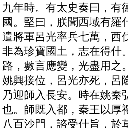
九年時。有太史奏曰，有
國。堅曰，朕聞西域有羅
遣將軍呂光率兵七萬，西
非為珍寶國土，志在得什
路，數言應變，光盡用之
姚興接位，呂光亦死，呂
乃迎師入長安。時在姚秦
也。師既入都，秦王以厚
八百沙門，諮受什旨，於