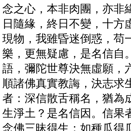
念之心，本非肉團，亦非
日隨緣，終日不變，十方
現物，我雖昏迷倒惑，苟
樂，更無疑慮，是名信自
語，彌陀世尊決無虛願，
順諸佛真實教誨，決志求
者：深信散舌稱名，猶為
生淨土？是名信因。信果
念佛三昧得生；如種瓜得