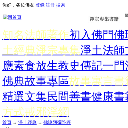
你好，各位佛友
登錄
註冊
搜索
知名法師著作
初入佛門
佛
土經典
淨宗專集
淨土法師
應
素食放生
教史傳記
一門
佛典故事專區
故事寓言書
精選文集
民間善書
健康書
方式
戒邪淫網
首頁
→
淨土經典
→
佛說阿彌陀經