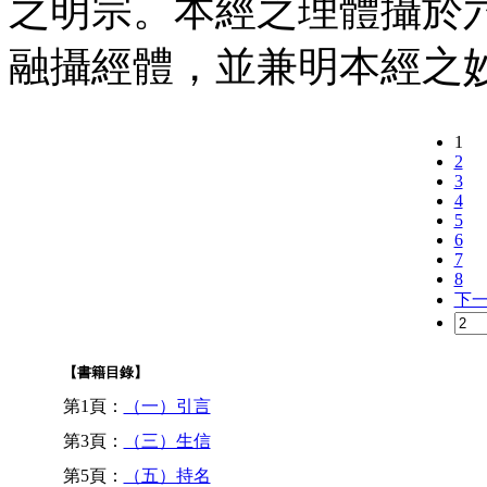
之明宗。本經之理體攝於
融攝經體，並兼明本經之
1
2
3
4
5
6
7
8
下
【書籍目錄】
第1頁：
（一）引言
第3頁：
（三）生信
第5頁：
（五）持名