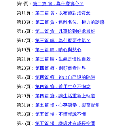
第9頁：
第二篇 貪 - 為什麼貪心？
第11頁：
第二篇 貪 - 以布施對治貪念
第13頁：
第二篇 貪 - 遠離名位、權力的誘惑
第15頁：
第二篇 貪 - 凡事恰到好處最好
第17頁：
第三篇 瞋 - 為什麼要生氣？
第19頁：
第三篇 瞋 - 瞋心與慈心
第21頁：
第三篇 瞋 - 生氣是慢性自殺
第23頁：
第四篇 癡 - 別顛倒看世界
第25頁：
第四篇 癡 - 跳出自己設的陷阱
第27頁：
第四篇 癡 - 善用生命不懈怠
第29頁：
第四篇 癡 - 讓生活重新上軌道
第31頁：
第五篇 慢 - 心存謙恭，樂當配角
第33頁：
第五篇 慢 - 不懂就說不懂
第35頁：
第五篇 慢 - 謙虛才有成長空間