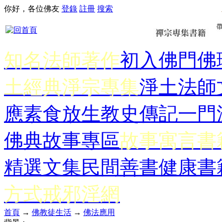
你好，各位佛友
登錄
註冊
搜索
知名法師著作
初入佛門
佛
土經典
淨宗專集
淨土法師
應
素食放生
教史傳記
一門
佛典故事專區
故事寓言書
精選文集
民間善書
健康書
方式
戒邪淫網
首頁
→
佛教徒生活
→
佛法應用