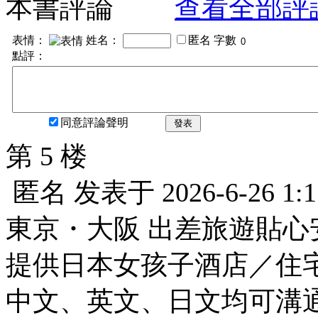
本書評論
查看全部評
表情：
姓名：
匿名
字數
點評：
同意評論聲明
發表
第 5 楼
匿名
发表于
2026-6-26 1:1
東京・大阪 出差旅遊貼心
提供日本女孩子酒店／住
中文、英文、日文均可溝