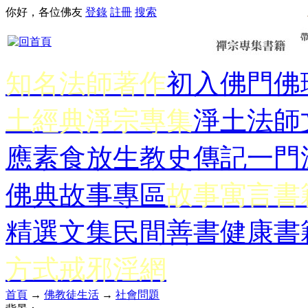
你好，各位佛友
登錄
註冊
搜索
知名法師著作
初入佛門
佛
土經典
淨宗專集
淨土法師
應
素食放生
教史傳記
一門
佛典故事專區
故事寓言書
精選文集
民間善書
健康書
方式
戒邪淫網
首頁
→
佛教徒生活
→
社會問題