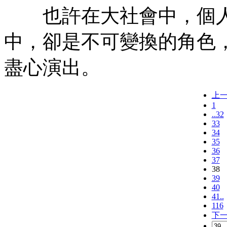
也許在大社會中，個人
中，卻是不可變換的角色
盡心演出。
上
1
..32
33
34
35
36
37
38
39
40
41..
116
下