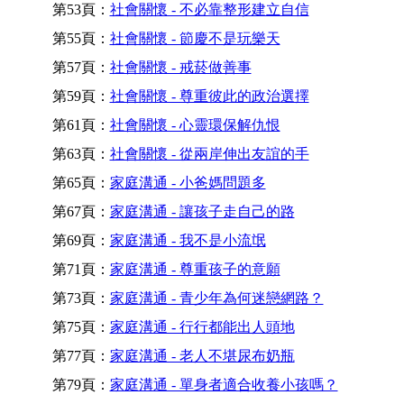
第53頁：
社會關懷 - 不必靠整形建立自信
第55頁：
社會關懷 - 節慶不是玩樂天
第57頁：
社會關懷 - 戒菸做善事
第59頁：
社會關懷 - 尊重彼此的政治選擇
第61頁：
社會關懷 - 心靈環保解仇恨
第63頁：
社會關懷 - 從兩岸伸出友誼的手
第65頁：
家庭溝通 - 小爸媽問題多
第67頁：
家庭溝通 - 讓孩子走自己的路
第69頁：
家庭溝通 - 我不是小流氓
第71頁：
家庭溝通 - 尊重孩子的意願
第73頁：
家庭溝通 - 青少年為何迷戀網路？
第75頁：
家庭溝通 - 行行都能出人頭地
第77頁：
家庭溝通 - 老人不堪尿布奶瓶
第79頁：
家庭溝通 - 單身者適合收養小孩嗎？