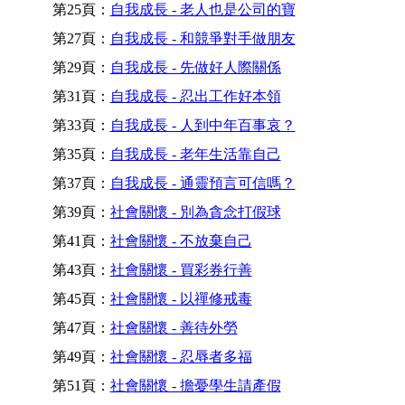
第25頁：
自我成長 - 老人也是公司的寶
第27頁：
自我成長 - 和競爭對手做朋友
第29頁：
自我成長 - 先做好人際關係
第31頁：
自我成長 - 忍出工作好本領
第33頁：
自我成長 - 人到中年百事哀？
第35頁：
自我成長 - 老年生活靠自己
第37頁：
自我成長 - 通靈預言可信嗎？
第39頁：
社會關懷 - 別為貪念打假球
第41頁：
社會關懷 - 不放棄自己
第43頁：
社會關懷 - 買彩券行善
第45頁：
社會關懷 - 以禪修戒毒
第47頁：
社會關懷 - 善待外勞
第49頁：
社會關懷 - 忍辱者多福
第51頁：
社會關懷 - 擔憂學生請產假