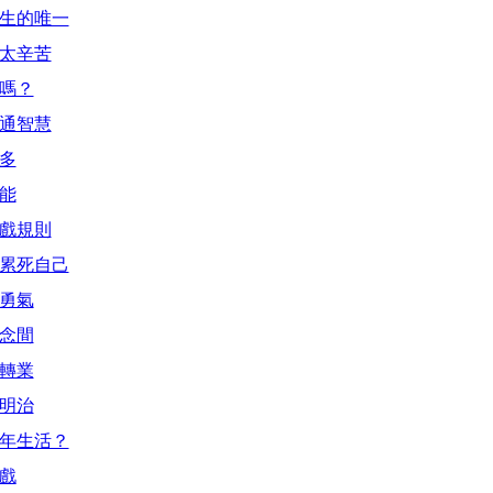
人生的唯一
愛太辛苦
可嗎？
溝通智慧
最多
無能
遊戲規則
，累死自己
的勇氣
一念間
目轉業
三明治
老年生活？
大戲