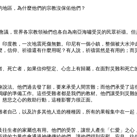
地區，為什麼他們的宗教沒保佑他們？
議，世界各宗教領袖們也各自為南亞海嘯受災的民眾祈禱。但
度教，一次地震死傷無數。印尼有一個小鎮，整個被大水沖走
麼，信仰、祈禱還有什麼用呢？有人說，祈禱當然是有用的；而災
、死亡者，如果信仰堅定、心念上有歸屬，在面對災難和死亡的
法。他們過去發了願，要來承受人間苦難；而他們承受了這些
綢繆的準備工作。這些受難者都是我們的教材。他們讓受到災難的
、慈悲之心的救助行動，這種影響力很正面。
者自己，以及許多其他人造的種種因，所有的果報集中在一起，
生者的家屬也有用。他們的受苦，讓世人產生「仁愛」之心，
祈禱的力量也會通過神佛傳給他們，讓他們得到安慰、安息，往