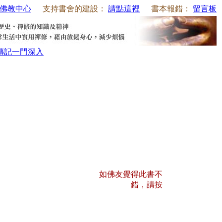
佛教中心
支持書舍的建設：
請點這裡
書本報錯：
留言板
傳記
一門深入
如佛友覺得此書不
錯，請按