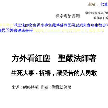
主站：
七葉
淨宗專集
淨土法師文集
禪宗專集
藏傳佛教
因果感應
素食放生
教史
集
民間善書
健康書籍
我們的 Facebook 粉絲群
贊助方式
戒邪淫網
方外看紅塵 聖嚴法師著
生死大事 - 祈禱，讓受苦的人勇敢
來源：網絡轉載 作者：聖嚴法師著