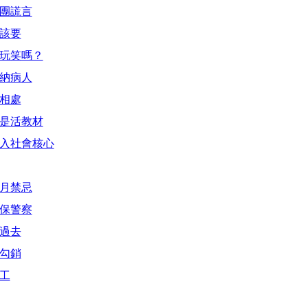
集團謊言
不該要
的玩笑嗎？
接納病人
平相處
生是活教材
進入社會核心
鬼月禁忌
環保警察
在過去
筆勾銷
義工