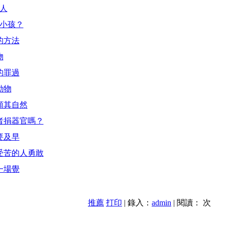
殺人
生小孩？
的方法
物
的罪過
動物
順其自然
死者捐器官嗎？
要及早
讓受苦的人勇敢
一場覺
推薦
打印
| 錄入：
admin
| 閱讀：
次