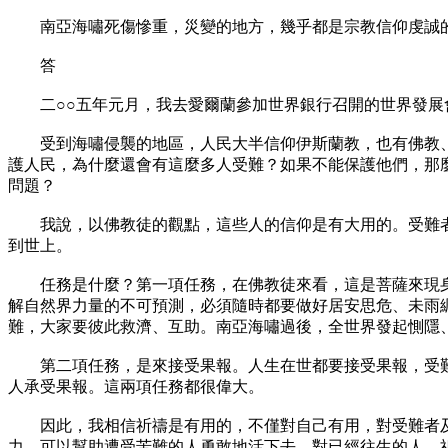
南亞海嘯死傷慘重，災變的地方，幾乎都是宗教信仰虔誠的
答
二○○五年元月，我去愛爾蘭參加世界銀行召開的世界發展會
受到海嘯侵襲的地區，人民大半信仰伊斯蘭教，也有佛教、印
護人民，為什麼還會有這麼多人受難？如果不能保護他們，那
問題？
我說，以佛教徒的觀點，這些人的信仰是有大用的。受難者
到世上。
任務是什麼？第一項任務，在佛教徒來看，這是菩薩來現身說
解自然界力量的不可預測，必須隨時都要做好居安思危、未雨
難，大家要彼此救濟、互助。南亞海嘯過後，全世界發起惻隱
第二項任務，是來接受果報。人生在世都要接受果報，受難
人承受果報。這兩項任務都很偉大。
因此，我相信祈禱是有用的，不僅對自己有用，對受難者及往
力，可以幫助遭受苦難的人勇敢地活下去。對已經往生的人，