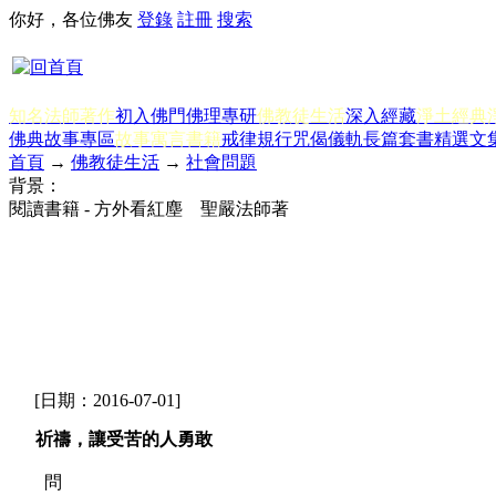
你好，各位佛友
登錄
註冊
搜索
知名法師著作
初入佛門
佛理專研
佛教徒生活
深入經藏
淨土經典
佛典故事專區
故事寓言書籍
戒律規行
咒偈儀軌
長篇套書
精選文
首頁
→
佛教徒生活
→
社會問題
背景：
閱讀書籍 - 方外看紅塵 聖嚴法師著
[日期：2016-07-01]
祈禱，讓受苦的人勇敢
問