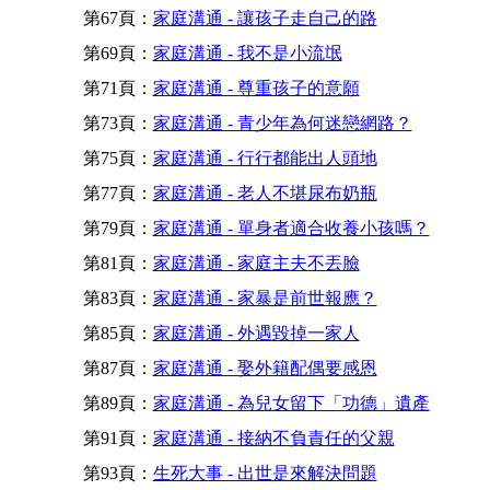
第67頁：
家庭溝通 - 讓孩子走自己的路
第69頁：
家庭溝通 - 我不是小流氓
第71頁：
家庭溝通 - 尊重孩子的意願
第73頁：
家庭溝通 - 青少年為何迷戀網路？
第75頁：
家庭溝通 - 行行都能出人頭地
第77頁：
家庭溝通 - 老人不堪尿布奶瓶
第79頁：
家庭溝通 - 單身者適合收養小孩嗎？
第81頁：
家庭溝通 - 家庭主夫不丟臉
第83頁：
家庭溝通 - 家暴是前世報應？
第85頁：
家庭溝通 - 外遇毀掉一家人
第87頁：
家庭溝通 - 娶外籍配偶要感恩
第89頁：
家庭溝通 - 為兒女留下「功德」遺產
第91頁：
家庭溝通 - 接納不負責任的父親
第93頁：
生死大事 - 出世是來解決問題