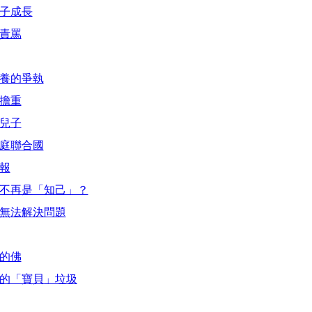
孩子成長
替責罵
教養的爭執
負擔重
戀兒子
家庭聯合國
福報
麼不再是「知己」？
偶無法解決問題
裡的佛
家的「寶貝」垃圾