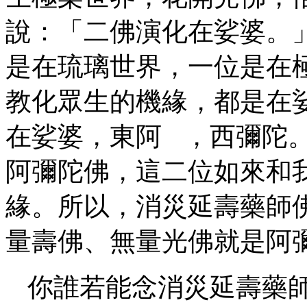
說：「二佛演化在娑婆。
是在琉璃世界，一位是在
教化眾生的機緣，都是在
在娑婆，東阿
，西彌陀
阿彌陀佛，這二位如來和
緣。所以，消災延壽藥師
量壽佛、無量光佛就是阿
你誰若能念消災延壽藥