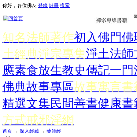
你好，各位佛友
登錄
註冊
搜索
知名法師著作
初入佛門
佛
土經典
淨宗專集
淨土法師
應
素食放生
教史傳記
一門
佛典故事專區
故事寓言書
精選文集
民間善書
健康書
方式
戒邪淫網
首頁
→
深入經藏
→
藥師經